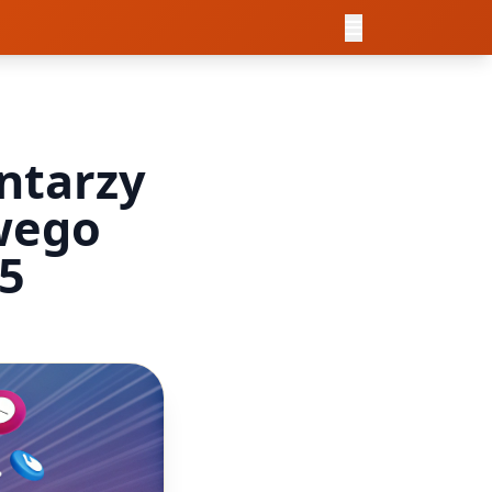
ntarzy
wego
5