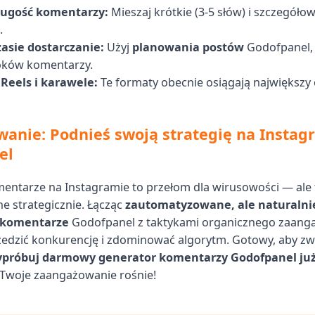
ługość komentarzy:
Mieszaj krótkie (3-5 słów) i szczegółow
.
zasie dostarczanie:
Użyj
planowania postów
Godofpanel, 
oków komentarzy.
 Reels i karawele:
Te formaty obecnie osiągają największy
nie: Podnieś swoją strategię na Instag
el
tarze na Instagramie to przełom dla wirusowości — ale t
e strategicznie. Łącząc
zautomatyzowane, ale naturalni
 komentarze
Godofpanel z taktykami organicznego zaang
edzić konkurencję i zdominować algorytm. Gotowy, aby zw
próbuj darmowy generator komentarzy Godofpanel już
 Twoje zaangażowanie rośnie!