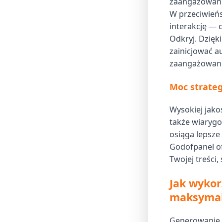
zaangażowani
W przeciwieńs
interakcję — 
Odkryj. Dzięk
zainicjować a
zaangażowanie
Moc strate
Wysokiej jako
także wiarygo
osiąga lepsze
Godofpanel o
Twojej treści
Jak wyko
maksymal
Generowanie k