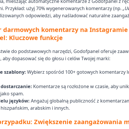
ia, mieszając automatyczne komentarze z Godofpanel z rę
i. Przykład: użyj 70% wygenerowanych komentarzy (np.
„Uw
lizowanych odpowiedzi, aby naśladować naturalne zaanga
r darmowych komentarzy na Instagramie
l: Kluczowe funkcje
stwie do podstawowych narzędzi, Godofpanel oferuje za
 aby dopasować się do głosu i celów Twojej marki:
e szablony:
Wybierz spośród 100+ gotowych komentarzy l
dostarczanie:
Komentarze są rozłożone w czasie, aby uni
 jako spam.
elu języków:
Angażuj globalną publiczność z komentarzam
 hiszpańskim, arabskim i innych.
przypadku: Zwiększenie zaangażowania m