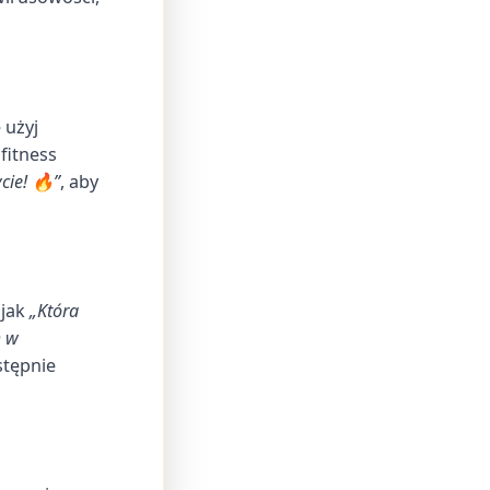
 użyj
fitness
cie! 🔥”
, aby
 jak
„Która
m w
tępnie