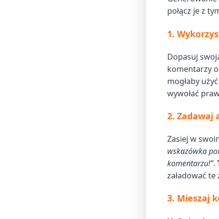
połącz je z t
1. Wykorzys
Dopasuj swoją
komentarzy o
mogłaby użyć
wywołać praw
2. Zadawaj 
Zasiej w swoi
wskazówka pom
komentarzu!”
.
załadować te 
3. Mieszaj 