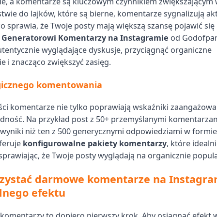
e, a komentarze są kluczowym czynnikiem zwiększającym 
twie do lajków, które są bierne, komentarze sygnalizują a
co sprawia, że Twoje posty mają większą szansę pojawić się 
i
Generatorowi Komentarzy na Instagramie
od Godofpan
utentycznie wyglądające dyskusje, przyciągnąć organiczne
 i znacząco zwiększyć zasięg.
gicznego komentowania
ści komentarze nie tylko poprawiają wskaźniki zaangażow
dność. Na przykład post z 50+ przemyślanymi komentarzam
 wyniki niż ten z 500 generycznymi odpowiedziami w formie
feruje
konfigurowalne pakiety komentarzy
, które idealn
, sprawiając, że Twoje posty wyglądają na organicznie popul
rzystać darmowe komentarze na Instagra
nego efektu
omentarzy to dopiero pierwszy krok. Aby osiągnąć efekt 