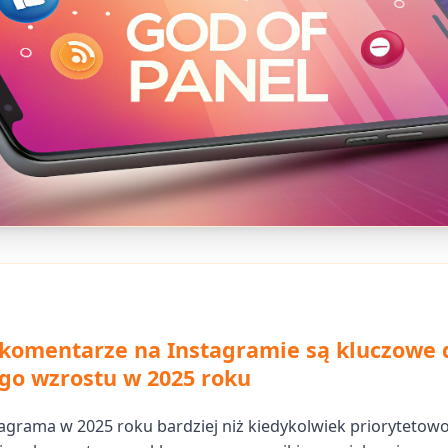
komentarze na Instagramie są kluczowe 
go wzrostu w 2025 roku
agrama w 2025 roku bardziej niż kiedykolwiek priorytetowo