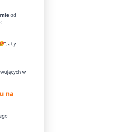
amie
od
:
😍”
, aby
erwujących w
mu na
wego