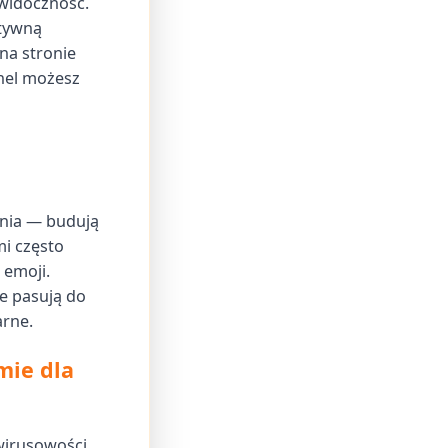
widoczność.
ktywną
na stronie
el możesz
ania — budują
i często
 emoji.
ie pasują do
arne.
mie dla
wirusowości,