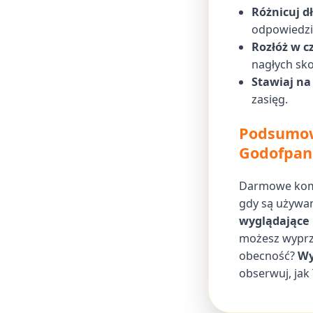
Różnicuj d
odpowiedzi
Rozłóż w c
nagłych sk
Stawiaj na
zasięg.
Podsumowa
Godofpan
Darmowe komen
gdy są używan
wyglądające
możesz wyprz
obecność?
Wy
obserwuj, jak