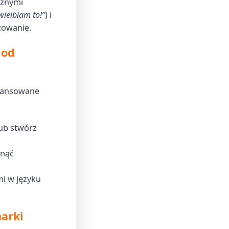
cznymi
ielbiam to!”
) i
żowanie.
 od
awansowane
ub stwórz
knąć
i w języku
arki