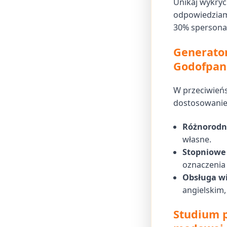
Unikaj wykryc
odpowiedziam
30% spersona
Generato
Godofpane
W przeciwień
dostosowanie,
Różnorodn
własne.
Stopniowe 
oznaczenia
Obsługa wi
angielskim,
Studium 