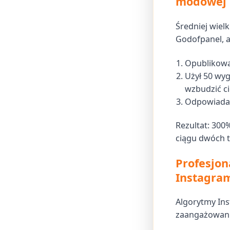
modowej
Średniej wiel
Godofpanel, a
Opublikowa
Użył 50 wy
wzbudzić c
Odpowiadał
Rezultat: 300
ciągu dwóch t
Profesjon
Instagra
Algorytmy In
zaangażowania