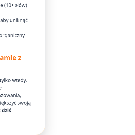
e (10+ słów)
aby uniknąć
 organiczny
ramie z
ylko wtedy,
e
ażowania,
iększyć swoją
 dziś
i