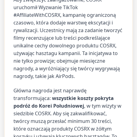
uruchomił Wyzwanie TikTok
#AffiliateWithCOSRX, kampanię ograniczoną
czasowo, która dodaje warstwę ekscytacji i
rywalizacji. Uczestnicy mają za zadanie tworzyć
filmy recenzujące lub treści podkreślające
unikalne cechy dowolnego produktu COSRX,
używając hasztagu kampanii. Ta inicjatywa to
nie tylko prowizje; obejmuje miesięczne
nagrody, a wyróżniający się twórcy wygrywają
nagrody, takie jak AirPods.
Główna nagroda jest naprawdę
transformująca:
wszystkie koszty pokryta
podróż do Korei Południowej
, w tym wizyty w
siedzibie COSRX. Aby się zakwalifikować,
twórcy muszą przesłać minimum 30 treści,
które oznaczają produkty COSRX w żółtym
koszyku i używają kluczowych hasztagów. To