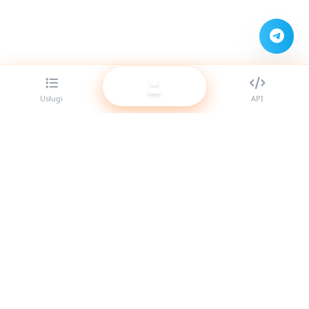
Usługi
API
Najlepszy dostawca paneli SMM dla resellerów. Wzmocnij
swoją obecność w social media dzięki naszym wysokiej
jakości usługom.