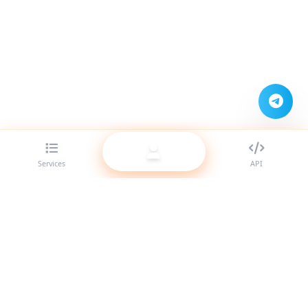
Services
API