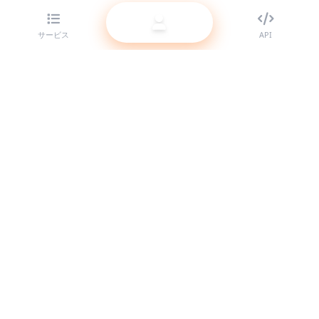
サービス
API
リセラー向けの最高クラスの SMM パネルプロバイダー。高品質
なサービスであなたのSNSプレゼンスを強化します。
システム稼働中
クイックリンク
サービス
API ドキュメント