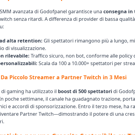
 SMM avanzata di Godofpanel garantisce una
consegna in 
Twitch senza ritardi. A differenza di provider di bassa quali
u:
ad alta retention:
Gli spettatori rimangono più a lungo, mi
 di visualizzazione.
n rilevabile:
Traffico sicuro, non bot, conforme alle policy 
ersonalizzabili:
Scala da 100 a 10.000+ spettatori per stre
 Da Piccolo Streamer a Partner Twitch in 3 Mesi
di gaming ha utilizzato il
boost di 500 spettatori
di Godofp
 In poche settimane, il canale ha guadagnato trazione, port
ici e accordi di sponsorizzazione. Entro il terzo mese, ha r
diventare Partner Twitch—dimostrando il potere di una cresc
i.