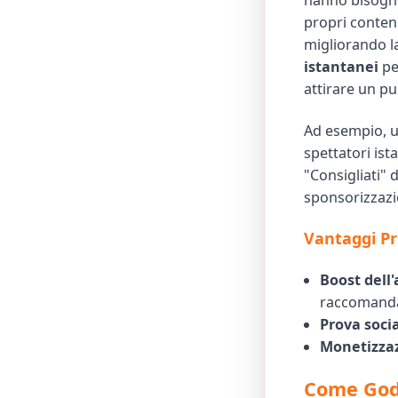
hanno bisogno 
propri contenu
migliorando l
istantanei
per
attirare un pu
Ad esempio, u
spettatori ist
"Consigliati" 
sponsorizzazi
Vantaggi Pri
Boost dell'
raccomanda
Prova socia
Monetizza
Come Godo