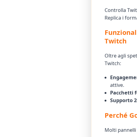
Controlla Twit
Replica i form
Funzional
Twitch
Oltre agli spe
Twitch:
Engagemen
attive.
Pacchetti f
Supporto 2
Perché Go
Molti pannell