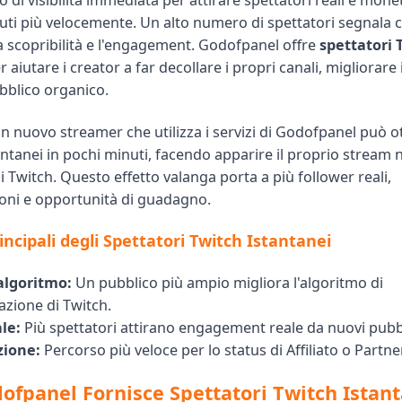
di visibilità immediata per attirare spettatori reali e monet
ti più velocemente. Un alto numero di spettatori segnala cr
a scopribilità e l'engagement. Godofpanel offre
spettatori 
 aiutare i creator a far decollare i propri canali, migliorare 
bblico organico.
n nuovo streamer che utilizza i servizi di Godofpanel può 
antanei in pochi minuti, facendo apparire il proprio stream 
di Twitch. Questo effetto valanga porta a più follower reali,
oni e opportunità di guadagno.
ncipali degli Spettatori Twitch Istantanei
algoritmo:
Un pubblico più ampio migliora l'algoritmo di
zione di Twitch.
le:
Più spettatori attirano engagement reale da nuovi pubbl
zione:
Percorso più veloce per lo status di Affiliato o Partner
fpanel Fornisce Spettatori Twitch Istant