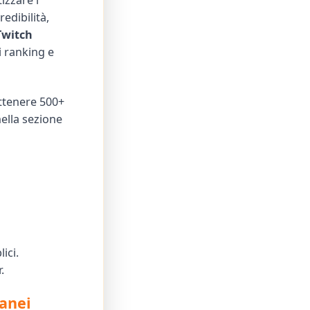
izzare i
edibilità,
Twitch
i ranking e
ottenere 500+
nella sezione
ici.
.
anei