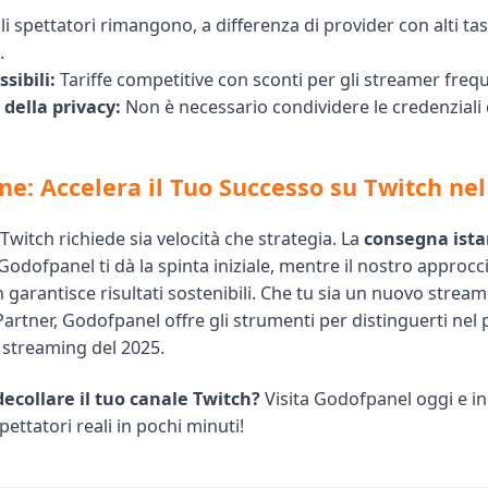
i spettatori rimangono, a differenza di provider con alti tas
.
sibili:
Tariffe competitive con sconti per gli streamer frequ
della privacy:
Non è necessario condividere le credenziali 
ne: Accelera il Tuo Successo su Twitch nel
 Twitch richiede sia velocità che strategia. La
consegna ista
Godofpanel ti dà la spinta iniziale, mentre il nostro approcc
n garantisce risultati sostenibili. Che tu sia un nuovo strea
 Partner, Godofpanel offre gli strumenti per distinguerti ne
o streaming del 2025.
decollare il tuo canale Twitch?
Visita Godofpanel oggi
e in
ttatori reali in pochi minuti!