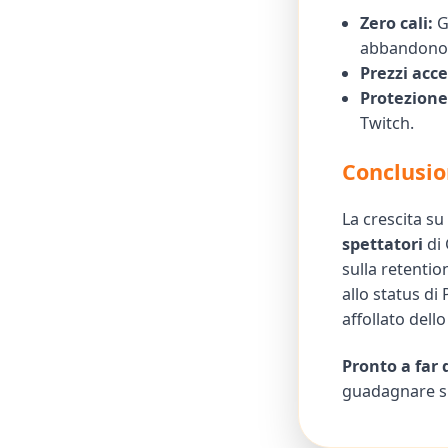
Zero cali:
Gl
abbandono
Prezzi acces
Protezione 
Twitch.
Conclusio
La crescita su
spettatori
di 
sulla retentio
allo status di
affollato dell
Pronto a far 
guadagnare spe