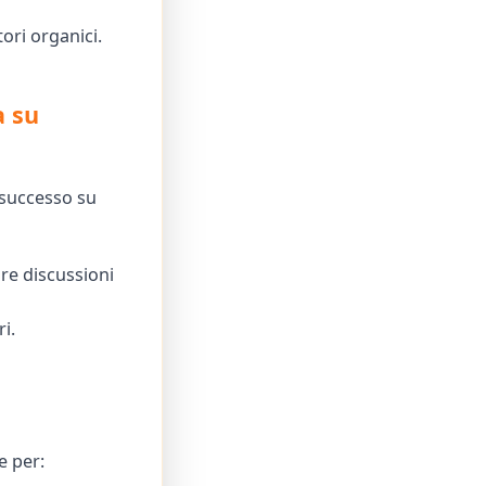
ori organici.
a su
l successo su
e discussioni
i.
e per: