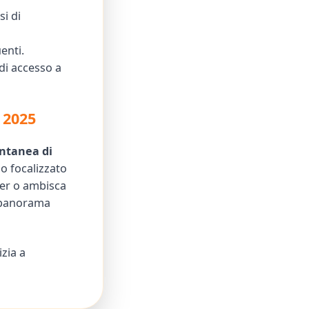
si di
enti.
di accesso a
 2025
ntanea di
io focalizzato
mer o ambisca
l panorama
izia a