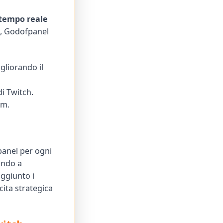
tempo reale
tà, Godofpanel
gliorando il
di Twitch.
am.
anel per ogni
ando a
aggiunto i
ita strategica