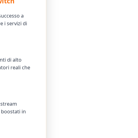
witch
 successo a
i servizi di
ti di alto
tori reali che
a stream
 boostati in