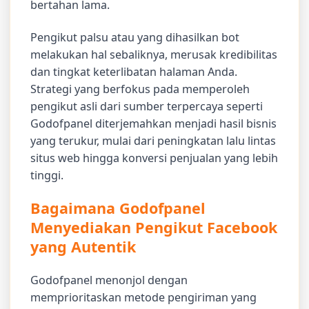
bertahan lama.
Pengikut palsu atau yang dihasilkan bot
melakukan hal sebaliknya, merusak kredibilitas
dan tingkat keterlibatan halaman Anda.
Strategi yang berfokus pada memperoleh
pengikut asli dari sumber terpercaya seperti
Godofpanel diterjemahkan menjadi hasil bisnis
yang terukur, mulai dari peningkatan lalu lintas
situs web hingga konversi penjualan yang lebih
tinggi.
Bagaimana Godofpanel
Menyediakan Pengikut Facebook
yang Autentik
Godofpanel menonjol dengan
memprioritaskan metode pengiriman yang