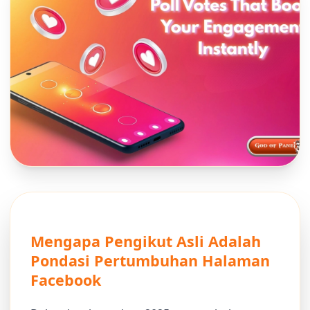
Mengapa Pengikut Asli Adalah
Pondasi Pertumbuhan Halaman
Facebook