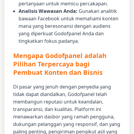
pertanyaan untuk memicu percakapan.
Analisis Wawasan Anda:
Gunakan analitik
bawaan Facebook untuk memahami konten
mana yang beresonansi dengan audiens
yang diperkuat Godofpanel Anda dan
tingkatkan fokus padanya.
Mengapa Godofpanel adalah
Pilihan Terpercaya bagi
Pembuat Konten dan Bisnis
Di pasar yang jenuh dengan penyedia yang
tidak dapat diandalkan, Godofpanel telah
membangun reputasi untuk keandalan,
transparansi, dan kualitas. Platform ini
menawarkan dasbor yang ramah pengguna,
dukungan pelanggan yang responsif, dan yang
paling penting, pengiriman pengikut asli yang