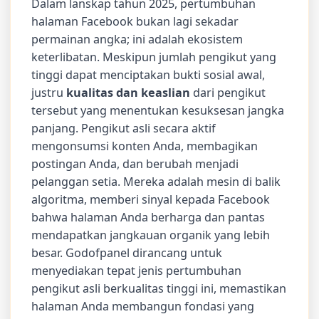
Dalam lanskap tahun 2025, pertumbuhan
halaman Facebook bukan lagi sekadar
permainan angka; ini adalah ekosistem
keterlibatan. Meskipun jumlah pengikut yang
tinggi dapat menciptakan bukti sosial awal,
justru
kualitas dan keaslian
dari pengikut
tersebut yang menentukan kesuksesan jangka
panjang. Pengikut asli secara aktif
mengonsumsi konten Anda, membagikan
postingan Anda, dan berubah menjadi
pelanggan setia. Mereka adalah mesin di balik
algoritma, memberi sinyal kepada Facebook
bahwa halaman Anda berharga dan pantas
mendapatkan jangkauan organik yang lebih
besar. Godofpanel dirancang untuk
menyediakan tepat jenis pertumbuhan
pengikut asli berkualitas tinggi ini, memastikan
halaman Anda membangun fondasi yang