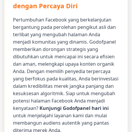
dengan Percaya Diri
Pertumbuhan Facebook yang berkelanjutan
bergantung pada perolehan pengikut asli dan
terlibat yang mengubah halaman Anda
menjadi komunitas yang dinamis. Godofpanel
memberikan dorongan strategis yang
dibutuhkan untuk mencapai ini secara efisien
dan aman, melengkapi upaya konten organik
Anda. Dengan memilih penyedia terpercaya
yang berfokus pada kualitas, Anda berinvestasi
dalam kredibilitas merek jangka panjang dan
kesuksesan algoritmik. Siap untuk mengubah
potensi halaman Facebook Anda menjadi
kenyataan?
Kunjungi Godofpanel hari ini
untuk menjelajahi layanan kami dan mulai
membangun audiens autentik yang pantas
diterima merek Anda.