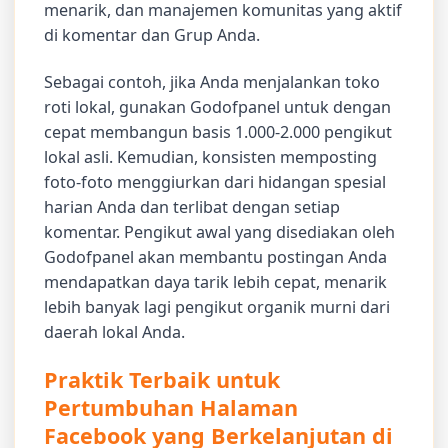
menarik, dan manajemen komunitas yang aktif
di komentar dan Grup Anda.
Sebagai contoh, jika Anda menjalankan toko
roti lokal, gunakan Godofpanel untuk dengan
cepat membangun basis 1.000-2.000 pengikut
lokal asli. Kemudian, konsisten memposting
foto-foto menggiurkan dari hidangan spesial
harian Anda dan terlibat dengan setiap
komentar. Pengikut awal yang disediakan oleh
Godofpanel akan membantu postingan Anda
mendapatkan daya tarik lebih cepat, menarik
lebih banyak lagi pengikut organik murni dari
daerah lokal Anda.
Praktik Terbaik untuk
Pertumbuhan Halaman
Facebook yang Berkelanjutan di