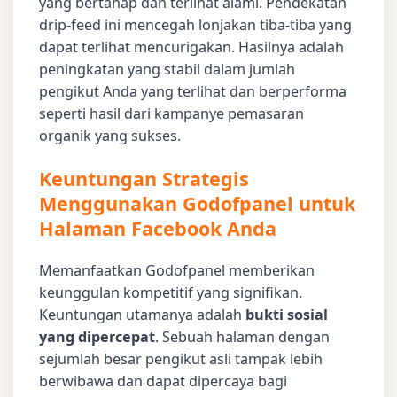
yang bertahap dan terlihat alami. Pendekatan
drip-feed ini mencegah lonjakan tiba-tiba yang
dapat terlihat mencurigakan. Hasilnya adalah
peningkatan yang stabil dalam jumlah
pengikut Anda yang terlihat dan berperforma
seperti hasil dari kampanye pemasaran
organik yang sukses.
Keuntungan Strategis
Menggunakan Godofpanel untuk
Halaman Facebook Anda
Memanfaatkan Godofpanel memberikan
keunggulan kompetitif yang signifikan.
Keuntungan utamanya adalah
bukti sosial
yang dipercepat
. Sebuah halaman dengan
sejumlah besar pengikut asli tampak lebih
berwibawa dan dapat dipercaya bagi