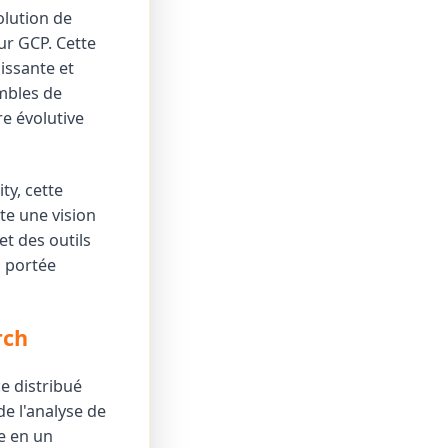
olution de
r GCP. Cette
issante et
embles de
re évolutive
ty, cette
ète une vision
et des outils
a portée
rch
e distribué
de l'analyse de
ie en un