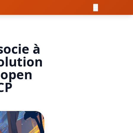
socie à
olution
 open
CP