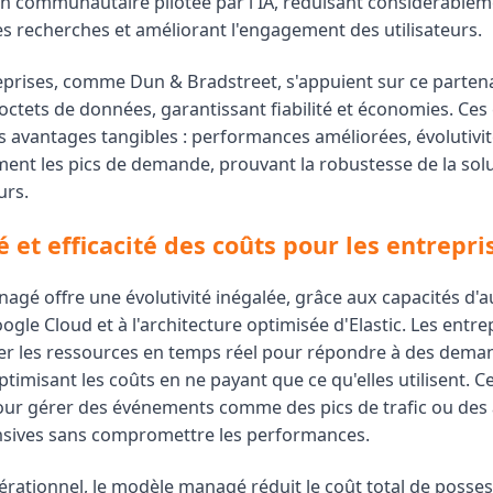
on communautaire pilotée par l'IA, réduisant considérablem
s recherches et améliorant l'engagement des utilisateurs.
eprises, comme Dun & Bradstreet, s'appuient sur ce parten
octets de données, garantissant fiabilité et économies. Ces
s avantages tangibles : performances améliorées, évolutivit
ement les pics de demande, prouvant la robustesse de la sol
urs.
é et efficacité des coûts pour les entrepri
nagé offre une évolutivité inégalée, grâce aux capacités d'a
oogle Cloud et à l'architecture optimisée d'Elastic. Les entre
er les ressources en temps réel pour répondre à des dema
ptimisant les coûts en ne payant que ce qu'elles utilisent. Ce
pour gérer des événements comme des pics de trafic ou des
nsives sans compromettre les performances.
pérationnel, le modèle managé réduit le coût total de posse