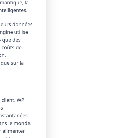
mantique, la
telligentes.
 leurs données
ngine utilise
es que des
s coûts de
on,
 que sur la
 client. WP
es
instantanées
dans le monde.
r alimenter