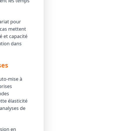
ent les temps
ariat pour
 cas mettent
é et capacité
ution dans
ses
uto-mise à
prises
ndes
tte élasticité
 analyses de
ssion en