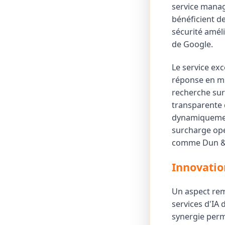
service manag
bénéficient de
sécurité amél
de Google.
Le service exc
réponse en mil
recherche sur
transparente 
dynamiquement
surcharge opé
comme Dun & 
Innovatio
Un aspect rem
services d'IA
synergie perm