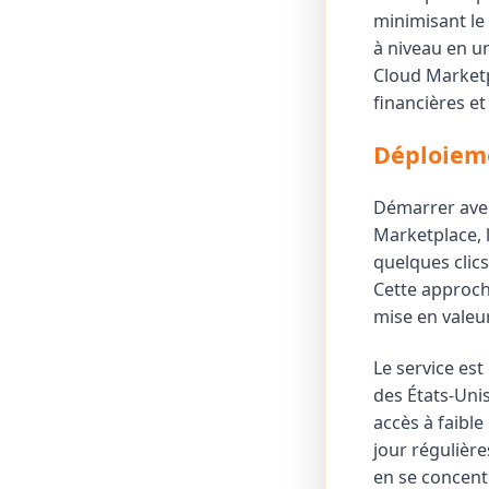
minimisant le
à niveau en un
Cloud Marketp
financières et
Déploieme
Démarrer avec
Marketplace, 
quelques clic
Cette approche
mise en valeur
Le service es
des États-Uni
accès à faible
jour régulière
en se concent