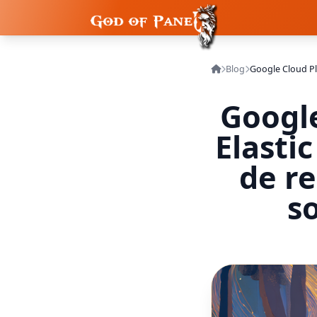
Blog
Google
Elasti
de r
s