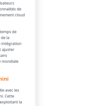
isateurs
onnalités de
onnement cloud
s temps de
 de la
 intégration
 ajuster
sans
se mondiale
mini
ie avec les
i. Cette
exploitant la