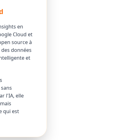
d
nsights en
oogle Cloud et
é open source à
er des données
ntelligente et
s
 sans
 l'IA, elle
 mais
e qui est