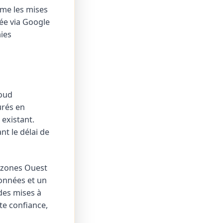
mme les mises
dée via Google
ies
loud
urés en
 existant.
nt le délai de
s zones Ouest
données et un
 des mises à
te confiance,