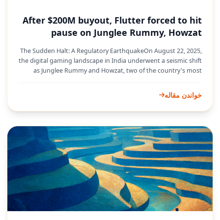
After $200M buyout, Flutter forced to hit
pause on Junglee Rummy, Howzat
The Sudden Halt: A Regulatory EarthquakeOn August 22, 2025,
the digital gaming landscape in India underwent a seismic shift
as Junglee Rummy and Howzat, two of the country's most
popular real-money platforms, abruptly suspended all cash
games and deposits. This immediate pause was not a strategic
خواندن مقاله
choice but a forced compliance with the Promotion and
Regulation of Online Gaming Bill, 2025, which raced from
parliamentary tabling to presidential assent in a mere 48
hours. For millions of users and the companies behind these
games, the regulatory earthquake hit with little warning,
upending operations overnight and setting the stage for a
costly corporate reckoning.