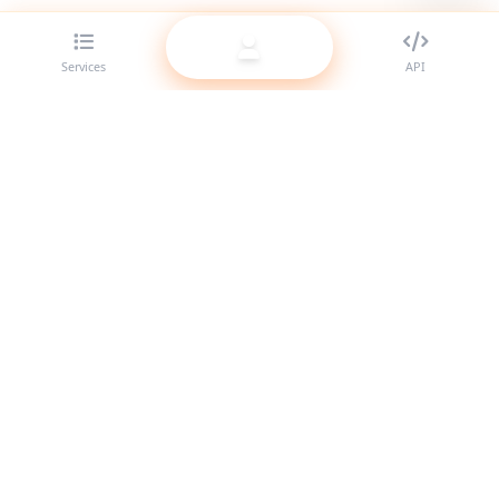
Services
API
Der beste SMM-Panel-Anbieter für Reseller. Stärke deine
Social-Media-Präsenz mit unseren hochwertigen Services.
System online
Schnellzugriffe