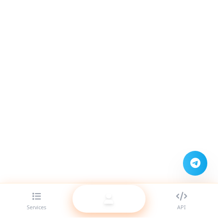
Services
API