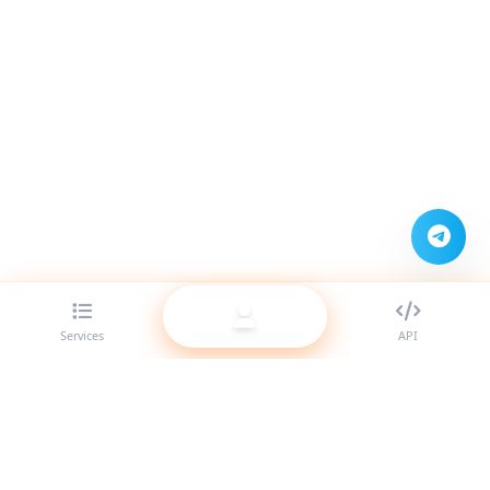
Services
API