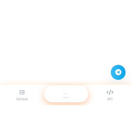
Services
API