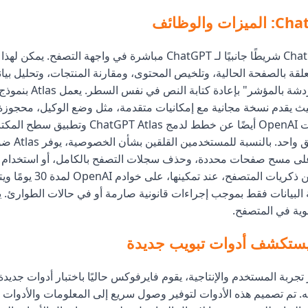
 والوظائف
يدمج ChatGPT Atlas شريطًا جانبيًا لـ ChatGPT مباشرة في واجهة التصف
علقة بالصفحة الحالية، وتلخيص المحتوى، ومقارنة المنتجات، وتحليل بيان
تسمح ميزة "الدردشة بالمؤشر" 
freemiu)، حيث يقدم نسخة مجانية مع إمكانيات متقدمة، مثل وضع الوكيل، محجو
Codex في تطبيق
لى مسح صفحات محددة، وحذف سجلات التصفح بالكامل، أو استخدام ن
متخفي. يتم تخزين ذكريات المتصفح، عند
لبيانات فقط بموجب إجراءات قانونية صارمة أو في حالات الطوارئ. يت
بوية في المتصفح.
ستكشف أدوات تبويب جديدة
جربة المستخدم والإنتاجية، يقوم فايرفوكس حاليًا باختبار أدوات جديد
ه. تم تصميم هذه الأدوات لتوفير وصول سريع إلى المعلومات والأدوات 