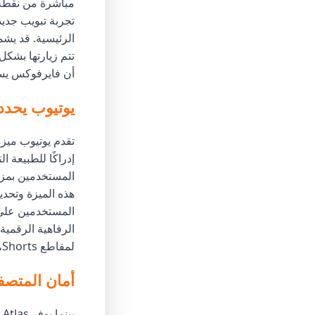
مباشرة من نقطة ا
تجربة تبويب جديد
الرئيسية. قد يش
تتم زيارتها بشكل 
أن فايرفوكس يست
يوتيوب يحدد وق
إدراكًا للطبيعة ا
المستخدمين بمز
هذه الميزة وتحدي
المستخدمين على 
الرفاهية الرقمية
لمقاطع Shorts، تعزز يوتيوب بيئة مشاهدة صحية وتعالج المخاوف بشأن التمرير المفرط.
أمان المتص