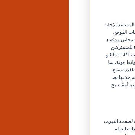
ح. يمكن لهذا المساعد الإجابة
ات الموقع.
بإعادة كتابة النص في نفس السطر. يعمل Atlas بنموذج مجاني مدفوع
زة للمشتركين
المدفوعين. أعلنت OpenAI أيضًا عن خطط لدمج ChatGPT Atlas وتطبيق سطح المكتب ChatGPT و
 واحد. بالنسبة للمستخدمين القلقين بشأن الخصوصية، يوفر Atlas ضوابط قوية، بما
افذة تصفح
 تمكينها، على خوادم OpenAI لمدة 30 يومًا ويتم حذفها بعد
م أيضًا دمج
ة لصفحة التبويب
ذات الصلة