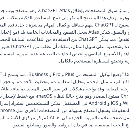
دخلت OpenAI رسميًا سوق المتصفحات بإطلاق atGPT Atlas
C في جوهره. يهدف هذا المتصفح المبتكر إلى دمج المساعدة الذكية بسلاسة ف
الخاصة بك، مما يسمح لـ ChatGPT بفهم سياقك وإكمال المهام مباشرة داخل نافذ
الحاجة إلى النسخ واللصق. يتذكر Atlas سجل التصفح والمحادثات الخاصة بك (
يتحكم فيها المستخدم)، مما يمكّن ChatGPT من الاستفادة من التفاعلات الساب
مساعدة أكثر فائدة وشخصية. على 
دتها الأسبوع الماضي وتلخيص اتجاهات الصناعة. هذه الميزة، المسماة
رية وتخضع لسيطرة المستخدم بالكامل.
ع الويب، مثل البحث، وتحليل المعلومات، وتخطيط الأحداث، أو حجز الم
مشروع Chromium مفتوح المصدر وهو متاح حاليًا لنظام cOS
التشغيل Windows و iOS و Android في المستقبل. يمكن للمستخدمين استيراد
الإعداد الأولي. تعمل صفحة علامة التبويب الجديدة في Atlas كمرك