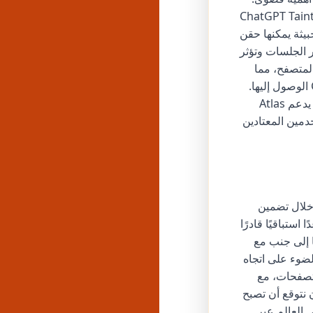
السيبراني LayerX Security سابقًا ثغرة أمنية أطلق عليها اسم "ChatGPT Tainted
خبيثة يمكنها حقن
 الجلسات وتؤثر
 في ذكريات المتصفح، مما
يسمح للمستخدمين بعرضها أو أرشفتها أو حذفها، وتحديد المواقع التي يمكن لـ ChatGPT الوصول إليها.
يتضمن المتصفح أيضًا وضع التصفح المتخفي لفوائد الخصوصية المؤقتة. علاوة على ذلك، يدعم Atlas
مستخدمين المعتادين
. من خلال تضمين
اة تصفح، بل مساعدًا استباقيًا قادرًا
ا على macOS، فإن إصداره، جنبًا إلى جنب مع
قت الشاشة، يسلط الضوء على اتجاه
تصفحات، مع
 نتوقع أن تصبح
ي العالم عبر