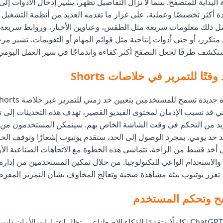
لبداية للمتصفح. بينما لا تزال التفاصيل تظهر، يشير إدخال الأدوات إل
ة أكثر تخصيصًا وعملية، على غرار ما تقدمه العديد من أنظمة التشغيل
مل ذلك معلومات سريعة مثل الطقس، وعناوين الأخبار، وروابط سريعة ل
متكرر، أو حتى أدوات إنتاجية مثل قوائم المهام أو التقويمات. تشير مرحل
كشف طرقًا لجعل التصفح أكثر كفاءة واندماجًا في سير العمل اليومي
تًا للتمرير في خلاصات Shorts
لتي قد تسبب الإدمان لمحتوى الفيديو القصير، تهدف هذه التحديثات إلى ت
يد من التحكم في وقت الشاشة الخاص بهم. سيتمكن المستخدمون من 
د حد يومي. بمجرد الوصول إلى الحد، ستقدم يوتيوب إشعارًا وتوقف ال
أخذ قسط من الراحة. تتماشى هذه الخطوة مع الاتجاهات الصناعية الأو
 والاستخدام الواعي للتكنولوجيا. من خلال تمكين المستخدمين من إدارة
فح وتحكم المستخدم
بينما يوفر ChatGPT Atlas تكاملًا متقدمًا للذكاء الاصطناعي، تظل اعتبارات الأما