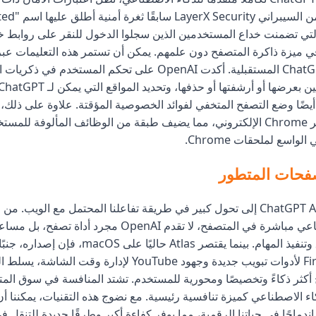
حددت شركة الأمن 
Memor"، والتي تضمنت خداع المستخدمين الذين سجلوا الدخول للنقر على روابط 
ي ميزة ذاكرة المتصفح دون علمهم. يمكن أن تستمر هذه التعليمات عبر
على تفاعلات ChatGPT المستقبلية. أكدت OpenAI على تحكم المستخدم
ملحقات من متجر Chrome الإلكتروني، مما يضيف طبقة من الوظائف المألوفة لل
واسع لملحقات Chrome.
فحات المتطور
يشير إطلاق ChatGPT Atlas إلى تحول كبير في طريقة تفاعلنا المحتمل مع الويب
وكيل ذكاء اصطناعي مباشرة في المتصفح، لا تقدم OpenAI مجرد أد
على فهم السياق وتنفيذ المهام. بينما يقتصر Atlas حاليً
استكشاف Firefox لأدوات تبويب جديدة وجهود YouTube لإدارة و
أكثر ذكاءً وتخصيصًا ومحورية للمستخدم. تشتد المنافسة في سوق الم
ء الاصطناعي كميزة تنافسية رئيسية. مع نضوج هذه التقنيات، يمكننا أن
دماجًا في حياتنا الرقمية، مما يوفر كفاءة أكبر وطرقًا جديدة للتنقل ف