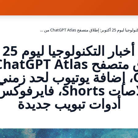
ملخص أخبار التكنولوجيا ليوم 25 أكتوبر: إطلاق متصفح ChatGPT Atlas من OpenAI، إضافة يوتيوب لحد زمني للتمرير في خلاصات Shorts، فايرفوكس يختبر أدوات تبويب جديدة
ملخ
OpenAI، إضافة يوتيوب لحد زمن
في خلاصات Shorts، فا
أدوات تبويب جديدة