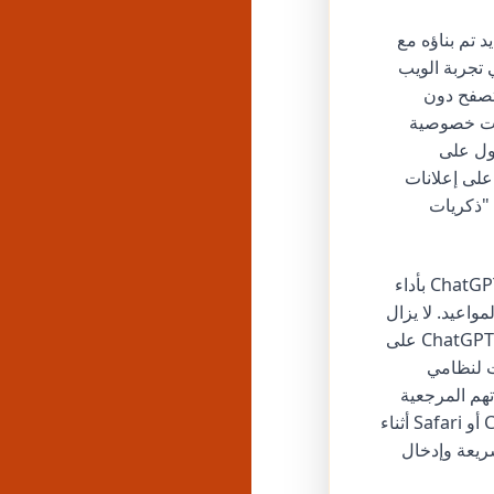
Ch، وهو متصفح ويب جديد تم بناؤه مع
ي تجربة الويب
ة المتصفح دون
مع إعدادات خصوصية
قة للحصول على
سبيل المثال، يمكنك أن تطلب من ChatGPT العثور على إعلانات
 "ذكريات
يقدم المتصفح أيضًا "وضع الوكيل" لمستخدمي Plus و Pro و Business، مما يسمح لـ ChatGPT بأداء
واعيد. لا يزال
هذا الوضع في مرحلة المعاينة وقد يواجه مشكلات في سير العمل المعقد. تم بناء ChatGPT Atlas على
ma، مع خطط لإصدارات لنظامي
 إشاراتهم المرجعية
وكلمات المرور المحفوظة وسجل التصفح بسهولة من المتصفحات الأخرى مثل Chrome أو Safari أثناء
ز مركزي للأسئلة السريعة وإدخال