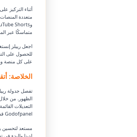
أثناء التركيز عل
متماسكًا عبر الم
على كل منصة وضب
الخلاصة: أتقن 
تفصل جدولة رييلز
الظهور. من خلال
التعديلات القائمة
Godofpanel قدرات على مستوى المؤسسات دون تعقيد أو تكلفة تطبيقات الجدولة المنفصلة.
مستعد لتحسين و
لدينا والبدء في 