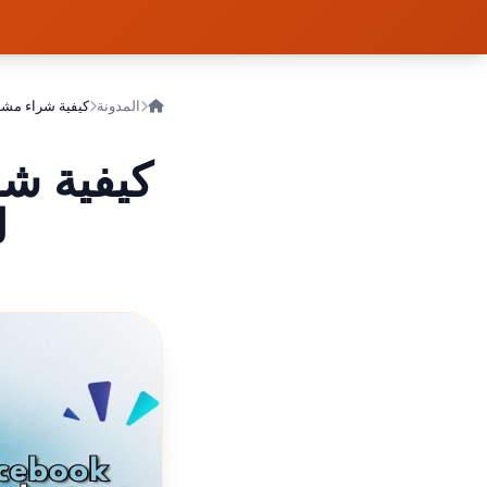
المدونة
كيفية شراء مشا
كيفية ش
ل