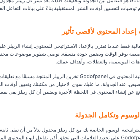
ما يميز Godofpanel هو التكامل بين الجدولة وتحليلات الأداء. بعد نشر كل رييلز مجدو
قدم توصيات لتحسين أوقات النشر المستقبلية بناءً على بيانات التفاعل ال
إعداد المحتوى لأقصى تأثير
الية فقط عندما تقترن بالإعداد الاستراتيجي للمحتوى. إنشاء الرييلز ع
صصة يوفر الوقت ويضمن جودة متسقة. نوصي بتطوير موضوعات محت
اهات الموسمية، والعطلات، وأهداف عملك.
تتيح لك ميزة مكتبة المحتوى في Godofpanel تخزين الرييلز المنتجة مسبقً
يص. عند الجدولة، ما عليك سوى الاختيار من مكتبتك وتعيين أوقات الن
ناتج عن إنشاء المحتوى في اللحظة الأخيرة ويضمن أن كل رييلز يفي بمعاي
الوسوم وتكامل الجدولة
راتيجية الوسوم الخاصة بك مع كل رييلز مجدول بدلاً من أن تبقى ثابتة
الوسوم في Godofpanel على تحديد العلامات التي تحقق أكبر تفاعل لنوع المحتوى