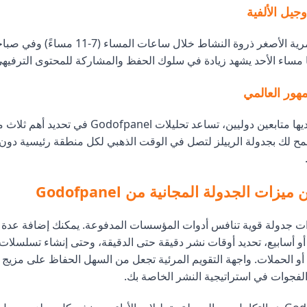
تظهر الفئات العمرية الأصغر ذروة النشاط خلال ساعا
 مساء الأحد يشهد زيادة في سلوك الحفظ والمشاركة للمحتوى الترفيهي
مهور العالمي
للحسابات التي لديها متابعين دوليين، تساعد تحليلات odofpanel
مح لك بجدولة الرييلز لتصل في الوقت الذهبي لكل منطقة رئيسية دون
يزات الجدولة المجانية من Godofpanel
ات جدولة قوية تنافس أدوات المؤسسات المدفوعة. يمكنك إضافة عدة ري
م أو أسابيع، تحديد أوقات نشر دقيقة حتى الدقيقة، وحتى إنشاء تسلسل
أو الحملات. واجهة التقويم المرئية تجعل من السهل الحفاظ على مزيج
لفجوات في استراتيجية النشر الخاصة بك.