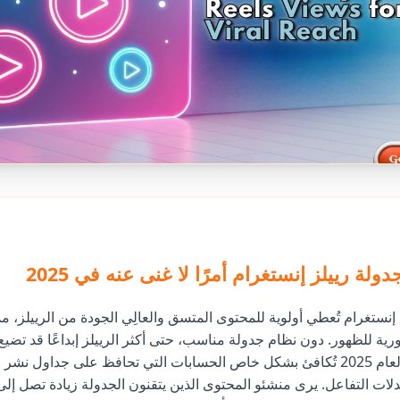
ولة رييلز إنستغرام أمرًا لا غنى عنه في 2025
 إنستغرام تُعطي أولوية للمحتوى المتسق والعالِي الجودة من الرييلز، م
رية للظهور. دون نظام جدولة مناسب، حتى أكثر الرييلز إبداعًا قد تضيع
تحديثات المنصة لعام 2025 تُكافئ بشكل خاص الحسابات التي تحافظ على جداول ن