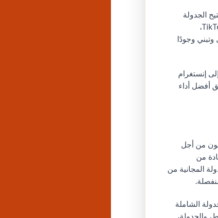
يح الجدولة
متعددة المنصات من Godofpanel تنسيق منشورات الرييلز مع محتوى تكميلي على TikTok،
حتوى وتبني وجودًا
يلز إنستغرام تنشر قبل إصدارات TikTok الأقصر بقليل، لتحويل جمهور TikTok إلى إنستغرام
د المحتوى الذي يحقق أفضل أداء
نون من أجل
ادة من
ولة المجانية من
ولة الشاملة
ط، والجدولة،