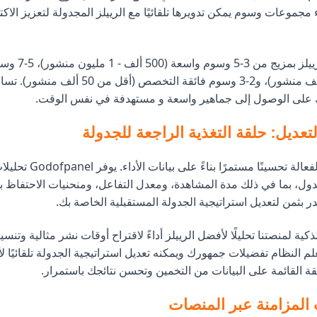
ء مجموعات وسوم يمكن تدويرها تلقائيًا مع الرييلز المجدولة لتعزيز الا
نوصي بجدولة الرييلز ب
(50 ألف - 500 ألف منشور)، و2-3 وسوم فائقة التخصص
ك على الوصول إلى جماهير واسعة و مستهدفة في نفس الوقت.
لتعديل: حلقة التغذية الراجعة للجدولة
تتطلب الجدولة الفعالة تحسينًا مس
دول، بما في ذلك مدة المشاهدة، ومعدل التفاعل، ومنحنيات الاحتفاظ ب
قدر بثمن لتعديل استراتيجية الجدولة المستقبلية الخاصة بك.
كية لمنصتنا تحليلًا لأفضل الرييلز أداءً لاقتراح أوقات نشر مثالية وتن
لم النظام تفضيلات جمهورك ويمكنه تعديل استراتيجية الجدولة تلقائيًا 
 القائمة على البيانات من التخمين وتحسن نتائجك باستمرار.
 المزامنة عبر المنصات