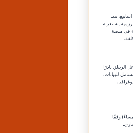
الكامل قبل أسابيع، مما
رزمية إنستغرام
ة في منصة
لفة.
لرييلز. نادرًا
شامل للبيانات،
غرافيا،
مهور المهني أكثر خلال ساعات الغداء (12-1 ظهرًا) وبعد ساعات العمل (5-7 مساءً) وفقًا
اري.