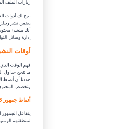
زيارات الملف ال
يضمن نشر رييلزك 
أنك منشئ محتوى 
إدارة وسائل التو
أوقات النشر 
فهم الوقت الذي ي
ما تنجح جداول ال
حددنا أن أنماط ا
وتخصص المحتوى
أنماط جمهور B2B
لمنطقتهم الزمنية