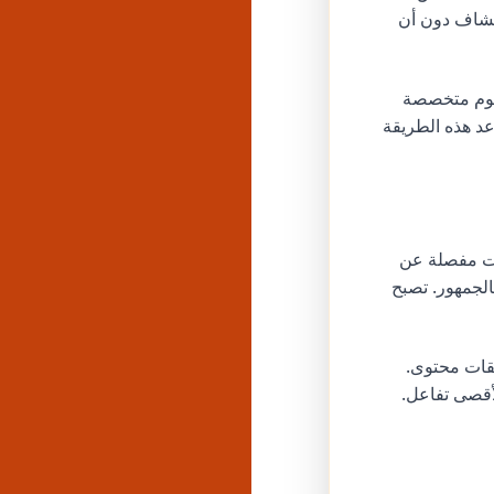
كتشاف دون أن
مزيج من 3-5 وسوم واسعة (500 ألف - 1 مليون منشور)، 5-7 وسوم متخصصة
 (أقل من 50 ألف منشور). تساعد هذه الطريقة
تمرًا بناءً على بيانات الأداء. يوفر Godofpanel تحليلات مفصلة عن
الجمهور. تصبح
سيقات محتوى.
لأقصى تفاعل.