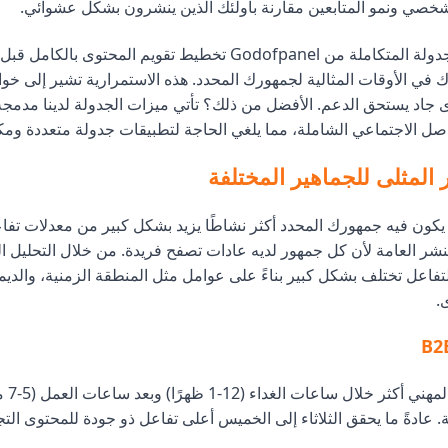
شخصي ونمو المتابعين مقارنة بأولئك الذين ينشرون بشكل عشوائي.
تتيح لك أدوات الجدولة المتكاملة من Godofpanel تخطيط تقويم المحتوى ب
في الأوقات المثالية لجمهورك المحدد. هذه الاستمرارية تشير إلى خوا
جاد يستحق الدعم. الأفضل من ذلك؟ تأتي ميزات الجدولة لدينا مدمج
اصل الاجتماعي الشاملة، مما يلغي الحاجة لتطبيقات جدولة متعددة ومك
المثلى للجماهير المختلفة
كون فيه جمهورك المحدد أكثر نشاطًا يزيد بشكل كبير من معدلات تفاعل ا
نشر العامة لأن كل جمهور لديه عادات تصفح فريدة. من خلال التحليل ال
لتفاعل تختلف بشكل كبير بناءً على عوامل مثل المنطقة الزمنية، والديمو
.
يتفاعل الج
. عادةً ما يحقق الثلاثاء إلى الخميس أعلى تفاعل ذو جودة للمحتوى التج