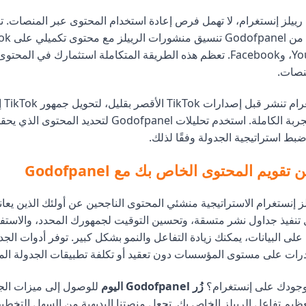
ى رييلز إنستغرام، لا تهمل فرص إعادة استخدام المحتوى عبر المنصات. تت
وYouTube Shorts، وFacebook. تعظم هذه الطريقة المتكاملة استثمارك في الم
نصات.
اجعل ري
للحصول على التجربة الكاملة. استخدم تحليلات Godofpanel لتحدي
ط استراتيجية الجدولة وفقًا لذلك.
تقويم المحتوى الخاص بك مع Godofpanel
 إنستغرام الاستراتيجية منشئي المحتوى الناجحين عن أولئك الذين يعا
 تنفيذ جداول نشر متسقة، وتحسين التوقيت لجمهورك المحدد، والاستف
 على البيانات، يمكنك زيادة التفاعل والنمو بشكل كبير. توفر أدوات الجد
جودك على إنستغرام؟
زُر Godofpanel اليوم
للوصول إلى ميزات الجد
تعظيم تفاعل الرييلز الخاص بك. تجعل منصتنا البديهية من السهل التخطي