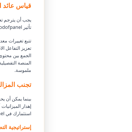
قياس عائد ال
يجب أن يترجم تعز
تأثير Godofpanel أكثر وضوحاً عند تحليل مؤشرات الأداء الرئيسية beyond أرقام التفاعل السطحية.
تتبع تغييرات معدل
ملموسة.
تجنب المزال
بينما يمكن أن يح
إهدار الميزانيا
استثمارك في Godofpanel.
إستراتيجية الت