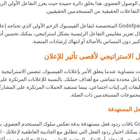
الوصول العضوي. هذا يخلق دائرة حميدة حيث يعزز التفاعل الأولي الرؤي
التفاعلات الحقيقية من المستخدمين الحقيقيين.
تقدم خدمات Godofpanel المتخصصة لتفاعل الفيسبوك الزخم الأولي الذي تحتاجه 
 تعزيز مقاييس التفاعل الرئيسية بشكل استراتيجي، يمكنك تحسين أداء
بير دون المساس بالأصالة أو انتهاك إرشادات المنصة.
ل الاستراتيجي لأقصى تأثير للإعلان
 متساوية عندما يتعلق الأمر بإعلانات الفيسبوك. تتضمن الاستراتيجية ال
اعل محددة تتماشى مع أهداف حملتك. بالنسبة للإعلانات المرتكزة على 
ليقات إلى إثبات اجتماعي، بينما تستفيد الحملات المرتكزة على المشار
 مجموعات المستخدمين ذات الصلة.
عل المستهدفة
تقدم Godofpanel باقات ردود فعل مستهدفة بدقة تعكس سلوك المستخدم العضوي. بد
 يمكنك اختيار ردود الفعل التي تتطابق مع الجاذبية العاطفية لإعلانك -
لعروض المذهلة، أو التفكير للمحتوى التعليمي. هذا النهج الدقيق يبدو أك