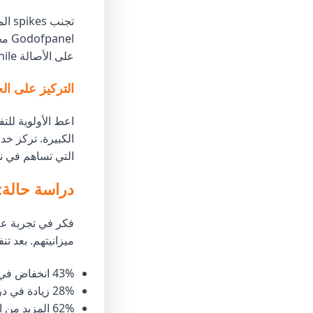
تجن
el
على الأصالة while تعظيم التأثير.
التركيز على الج
اعط الأولوية للت
التي تساهم في نج
دراسة حالة: 
ميزانيتهم. بعد تنفيذ خدمات 
43% انخفاض في تكلفة كل عملية شراء
28% زيادة في درجة صلة الإعلان
62% المزيد من المشاركات العضوية من الإعلانات المدفوعة