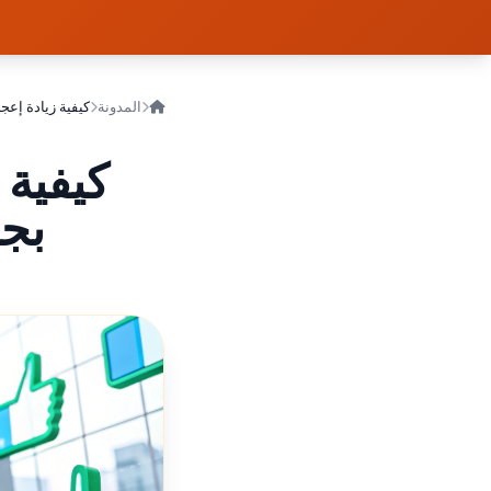
المدونة
كيفية زيادة إعج
كيفية 
بجذ