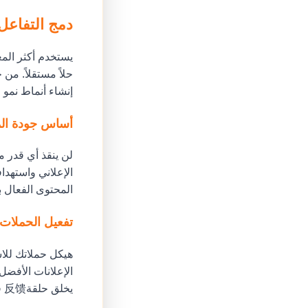
دمج التفاعل
يستخدم أكثر المع
إنشاء أنماط نمو م
أساس جودة ال
لن ينقذ أي قدر م
المحتوى الفعال ب
تفعيل الحملات
الإعلانات الأفضل 
يخلق حلقة反馈 قوية تحسن دقة الاستهداف بمرور الوقت.