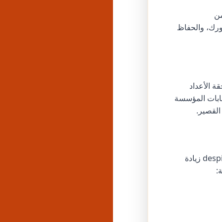
من
مهورك، والحفاظ
ة الأعداد
 من الحسابات المؤسسة
لقصير.
فكر في تجربة علامة تجارة إلكترونية كانت تعاني من انخفاض أداء إعلانات الفيسبوك despite زيادة