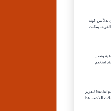
بدلاً من كونه
لمحتوى العضوي القوية، يمكنك
اعية ونصك
عمل Godofpanel بشكل أفضل عند تضخيم
هيكل حملاتك للاستفادة من التفاعل الأولي عبر مجموعات إعلانية متعددة. استخدم Godofpanel لتعزيز
لات اللاحقة. هذا