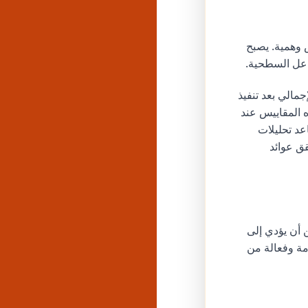
 وهمية. يصبح
جمالي بعد تنفيذ
يد من المعلنين عن تحسينات بنسبة 30-50% في هذه المقاييس عند
لان عالي الجودة وخدمات التفاعل الدقيقة من Godofpanel. تساعد تحليلات
ر يحقق عوائد
ن أن يؤدي إلى
مة وفعالة من