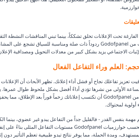
وارزمية.
ليقات
الفارغة تحت الإعلانات تخلق تشككاً، بينما تبني المناقشات النشطة الث
خدمات التعليقات من Godofpanel ردوداً ذات صلة ومناسبة للسياق تشجع على 
إثبات الاجتماعي يزيد بشكل كبير من معدلات التحويل ومصداقية الإعلان.
جم: العلم وراء التفاعل الفعال
يت تعزيز تفاعلك نجاح أو فشل أداء إعلانك. تظهر الأبحاث أن الإعلانا
لساعة الأولى من نشرها تؤدي أداءً أفضل بشكل ملحوظ طوال عمرها. 
التوصيل السريع من Godofpanel أن تكتسب إعلاناتك زخماً فوراً بعد الإطلاق، مم
أولوية لمحتواك.
 مهمة بنفس القدر - فالقليل جداً من التفاعل يبدو غير عضوي، بينما الكث
علامات حمراء. تحسب خوارزميات Godofpanel مستويات التفاعل المثلى بنا
ستهدف، ومدة الحملة، مما يوفر نتائج تبدو طبيعية تعظم التأثير دون إثا