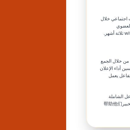
يقات وردود الفعل من Godofpanel لخلق إثبات اجتماعي خلال
العضوي
تعزيز التفاعل الاستراتيجي مكوناً أساسياً للإعلان الناجح على الفيسبوك في 2025. من خلال الجمع
ت التفاعل الدقيقة من Godofpanel، يمكنك تحسين أداء الإعلان
تفاعل يعمل
ل الشاملة
الخاصة بهم والبدء في رؤية عوائد حقيقية على استثمارك الإعلاني. يمكن لفريق الدعم الخبير帮助他们