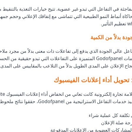
ب spikes المفاجئة في التفاعل التي تبدو غير عضوية. تتيح خيارات التغذية بالتنقيط 
Godofpan محاكاة أنماط النمو الطبيعية التي تتماشى مع إنفاقك الإعلاني وحجم ج
ودة بدلاً من الكمية
فاعل عالي الجودة الذي يدفع إلى تفاعلات ذات معنى بدلاً من مجرد ملاحق
الكبيرة. تركز خدمات Godofpanel المتميزة على التفاعلات التي تبدو حقيقية
اح الإعلان على المدى الطويل بدلاً من التلاعب بالمقاييس على المدى ا
تحويل أداء إعلانات الفيسبوك
التفاعل الاستراتيجية من Godofpanel، حققوا نتائج ملحوظة: