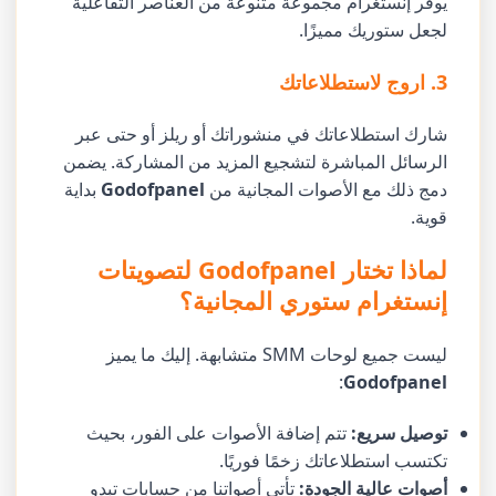
يوفر إنستغرام مجموعة متنوعة من العناصر التفاعلية
لجعل ستوريك مميزًا.
3. اروج لاستطلاعاتك
شارك استطلاعاتك في منشوراتك أو ريلز أو حتى عبر
الرسائل المباشرة لتشجيع المزيد من المشاركة. يضمن
دمج ذلك مع الأصوات المجانية من
Godofpanel
بداية
قوية.
لماذا تختار Godofpanel لتصويتات
إنستغرام ستوري المجانية؟
ليست جميع لوحات SMM متشابهة. إليك ما يميز
:
Godofpanel
توصيل سريع:
تتم إضافة الأصوات على الفور، بحيث
تكتسب استطلاعاتك زخمًا فوريًا.
أصوات عالية الجودة:
تأتي أصواتنا من حسابات تبدو