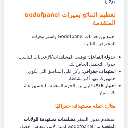
دولار)
تعظيم النتائج بميزات Godofpanel
المتقدمة
اجمع بين خدمات Godofpanel واستراتيجيات
المحترفين التالية:
جدولة التفاعل:
توقيت المشاهدات/الإعجابات ليناسب
جدول التحميل الخاص بك.
استهداف جغرافي:
ركز على المناطق التي يكون
جمهورك فيها أكثر نشاطًا.
اختبار A/B:
قارن بين الحزم المختلفة لتحسين عائد
الاستثمار.
مثال: حملة مستهدفة جغرافيًا
استخدم مدون السفر
مشاهدات مستهدفة للولايات
المتحدة
من Godofpanel لدليل لاس فيغاس. حصل