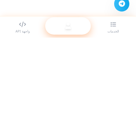
الخدمات
واجهة API
أفضل مزود لوحات SMM للمتعهدين (الريسيلر). عزّز حضورك على مواقع
التواصل الاجتماعي مع خدماتنا عالية الجودة.
النظام متصل