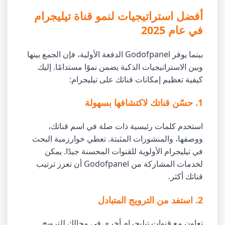
أفضل استراتيجيات لنمو قناة تيليجرام
في عام 2025
بينما يوفر Godofpanel الدفعة الأولية، فإن الجمع بينها
وبين الاستراتيجيات الذكية يضمن نموًا مستدامًا. إليك
كيفية تعظيم إمكانات قناتك على تيليجرام:
1. حسّن قناتك لاكتشافها بسهولة
استخدم كلمات رئيسية ذات صلة في اسم قناتك،
ووصفها، والمنشورات المثبتة. تعطي خوارزمية البحث
في تيليجرام الأولوية للقنوات المحسنة جيدًا. يمكن
لخدمات المشاركة من Godofpanel أن تعزز ترتيب
قناتك أكثر.
2. استفد من الترويج المتبادل
تعاون مع قنوات تيليجرام أخرى في مجالك للترويج