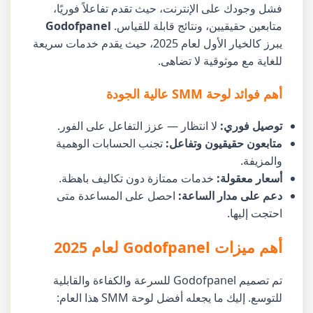
فشل وجودك على الإنترنت، حيث تقدم تفاعلاً فوريًا،
متابعين حقيقيين، ونتائج قابلة للقياس.
Godofpanel
يبرز كالخيار الأول لعام 2025، حيث يقدم خدمات سريعة
للغاية مع موثوقية لا تضاهى.
أهم فوائد لوحة SMM عالية الجودة
توصيل فوري:
لا انتظار — عزز التفاعل على الفور.
متابعون حقيقيون وتفاعل:
تجنب الحسابات الوهمية
والمزيفة.
أسعار معقولة:
خدمات ممتازة دون تكاليف باهظة.
دعم على مدار الساعة:
احصل على المساعدة متى
احتجت إليها.
أهم ميزات Godofpanel لعام 2025
تم تصميم Godofpanel للسرعة والكفاءة والقابلية
للتوسع. إليك ما يجعله أفضل لوحة SMM هذا العام: