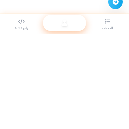
الخدمات
واجهة API
أفضل مزود لوحات SMM للمتعهدين (الريسيلر). عزّز حضورك على مواقع
التواصل الاجتماعي مع خدماتنا عالية الجودة.
النظام متصل
روابط سريعة