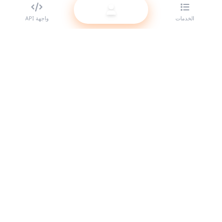
الخدمات
واجهة API
أفضل مزود لوحات SMM للمتعهدين (الريسيلر). عزّز حضورك على مواقع
التواصل الاجتماعي مع خدماتنا عالية الجودة.
النظام متصل
روابط سريعة
الخدمات
دليل الـ API