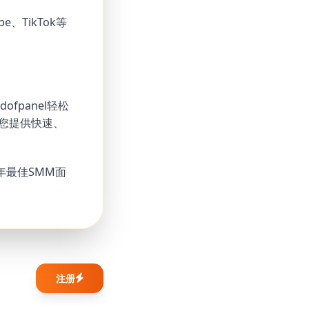
e、TikTok等
fpanel轻松
您提供快速、
5年最佳SMM面
注册