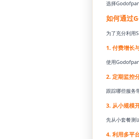
选择Godof
如何通过Go
为了充分利用
1. 付费增
使用Godof
2. 定期监控
跟踪哪些服务带
3. 从小规
先从小套餐测
4. 利用多平