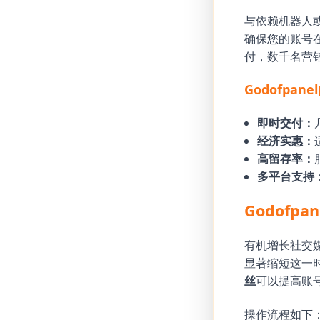
与依赖机器人或
确保您的账号
付，数千名营销
Godofpan
即时交付：
经济实惠：
高留存率：
多平台支持
Godofp
有机增长社交媒
显著缩短这一时
丝
可以提高账
操作流程如下