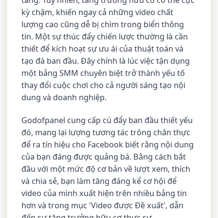
tảng. Tuy nhiên, tăng trưởng hữu cơ có thể cực
kỳ chậm, khiến ngay cả những video chất
lượng cao cũng dễ bị chìm trong biển thông
tin. Một sự thúc đẩy chiến lược thường là cần
thiết để kích hoạt sự ưu ái của thuật toán và
tạo đà ban đầu. Đây chính là lúc việc tận dụng
một bảng SMM chuyên biệt trở thành yếu tố
thay đổi cuộc chơi cho cả người sáng tạo nội
dung và doanh nghiệp.
Godofpanel cung cấp cú đẩy ban đầu thiết yếu
đó, mang lại lượng tương tác trông chân thực
để ra tín hiệu cho Facebook biết rằng nội dung
của bạn đáng được quảng bá. Bằng cách bắt
đầu với một mức độ cơ bản về lượt xem, thích
và chia sẻ, bạn làm tăng đáng kể cơ hội để
video của mình xuất hiện trên nhiều bảng tin
hơn và trong mục 'Video được Đề xuất', dẫn
đến sự tăng trưởng hữu cơ thực sự.