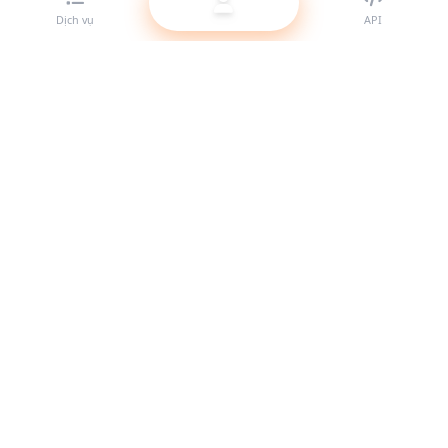
Dịch vụ
API
Nhà cung cấp SMM panel tốt nhất cho reseller. Tăng trưởng
sự hiện diện mạng xã hội của bạn với các dịch vụ chất lượng
cao.
Hệ thống hoạt động
Liên kết nhanh
Dịch vụ
Tài liệu API