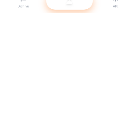
Dịch vụ
API
Nhà cung cấp SMM panel tốt nhất cho reseller. Tăng trưởng
sự hiện diện mạng xã hội của bạn với các dịch vụ chất lượng
cao.
Hệ thống hoạt động
Liên kết nhanh
Dịch vụ
Tài liệu API