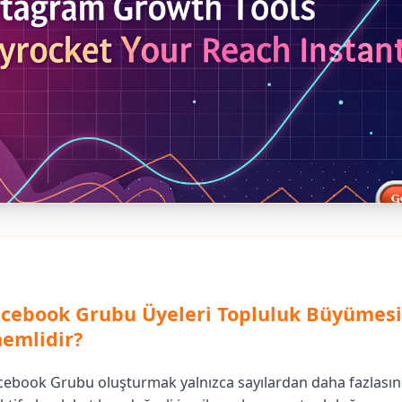
cebook Grubu Üyeleri Topluluk Büyümesi 
emlidir?
acebook Grubu oluşturmak yalnızca sayılardan daha fazlasın