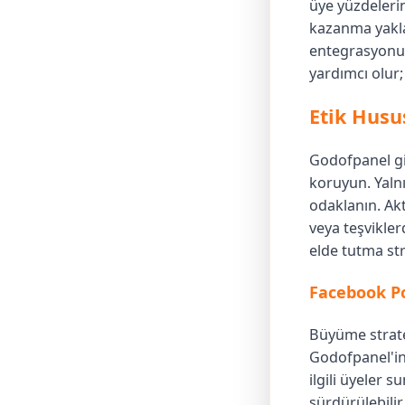
üye yüzdelerin
kazanma yaklaş
entegrasyonu, 
yardımcı olur; 
Etik Husu
Godofpanel gib
koruyun. Yalnı
odaklanın. Akt
veya teşvikle
elde tutma str
Facebook Po
Büyüme strate
Godofpanel'in 
ilgili üyeler
sürdürülebilir