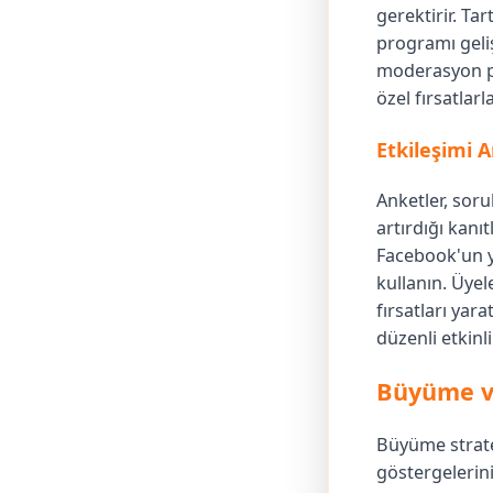
gerektirir. Tar
programı geliş
moderasyon pol
özel fırsatlarl
Etkileşimi A
Anketler, soru
artırdığı kanı
Facebook'un ye
kullanın. Üyel
fırsatları yar
düzenli etkinli
Büyüme ve
Büyüme strate
göstergelerini