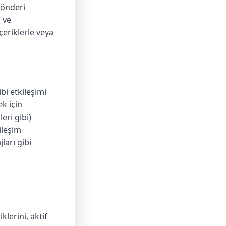
 gönderi
 ve
çeriklerle veya
bi etkileşimi
ek için
eri gibi)
ileşim
ları gibi
lerini, aktif