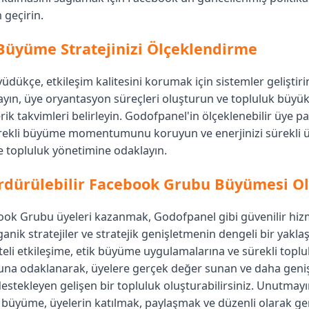
 geçirin.
Büyüme Stratejinizi Ölçeklendirme
dükçe, etkileşim kalitesini korumak için sistemler geliştir
layın, üye oryantasyon süreçleri oluşturun ve topluluk büyü
rik takvimleri belirleyin. Godofpanel'in ölçeklenebilir üye pa
ürekli büyüme momentumunu koruyun ve enerjinizi sürekli
e topluluk yönetimine odaklayın.
rdürülebilir Facebook Grubu Büyümesi O
ok Grubu üyeleri kazanmak, Godofpanel gibi güvenilir hiz
rganik stratejiler ve stratejik genişletmenin dengeli bir yakla
liteli etkileşime, etik büyüme uygulamalarına ve sürekli toplu
na odaklanarak, üyelere gerçek değer sunan ve daha geni
destekleyen gelişen bir topluluk oluşturabilirsiniz. Unutmayı
r büyüme, üyelerin katılmak, paylaşmak ve düzenli olarak g