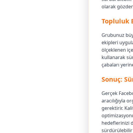
olarak gözden
Topluluk 
Grubunuz büyü
ekipleri uygu
ölçeklenen içe
kullanarak s
çabaları yerin
Sonuç: Sü
Gerçek Facebo
aracılığıyla o
gerektirir. Ka
optimizasyonu
hedeflerinizi 
sürdürülebili