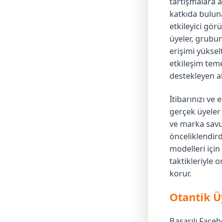
tartışmalara a
katkıda bulu
etkileyici gör
üyeler, grubu
erişimi yükselt
etkileşim teme
destekleyen ak
İtibarınızı ve
gerçek üyeler s
ve marka savun
önceliklendir
modelleri içi
taktikleriyle 
korur.
Otantik Ü
Başarılı Faceb