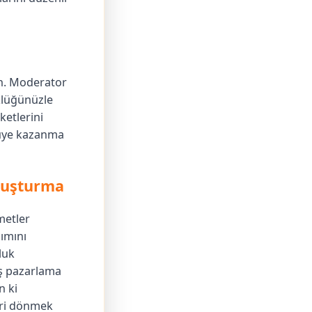
in. Moderator
klüğünüzle
ketlerini
 üye kazanma
luşturma
metler
şımını
luk
ş pazarlama
n ki
eri dönmek