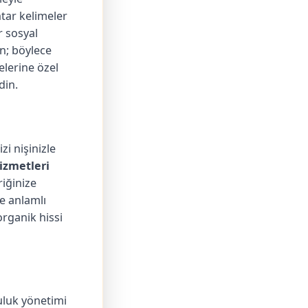
htar kelimeler
r sosyal
ın; böylece
elerine özel
din.
i nişinizle
izmetleri
riğinize
e anlamlı
organik hissi
uluk yönetimi