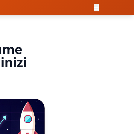
yüme
inizi