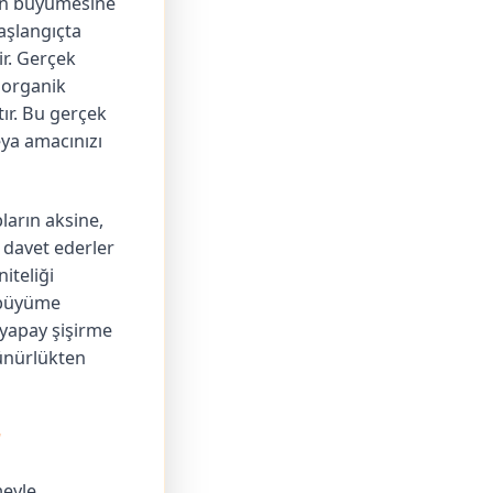
zun büyümesine
aşlangıçta
ir. Gerçek
 organik
tır. Bu gerçek
eya amacınızı
ların aksine,
ı davet ederler
iteliği
l büyüme
 yapay şişirme
rünürlükten
r
meyle