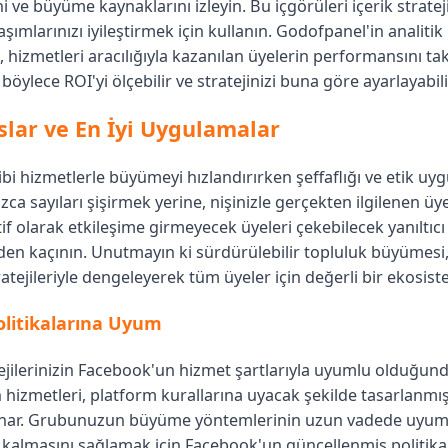
i ve büyüme kaynaklarını izleyin. Bu içgörüleri içerik stratej
ımlarınızı iyileştirmek için kullanın. Godofpanel'in analitik
hizmetleri aracılığıyla kazanılan üyelerin performansını ta
böylece ROI'yi ölçebilir ve stratejinizi buna göre ayarlayabili
slar ve En İyi Uygulamalar
i hizmetlerle büyümeyi hızlandırırken şeffaflığı ve etik uy
zca sayıları şişirmek yerine, nişinizle gerçekten ilgilenen ü
if olarak etkileşime girmeyecek üyeleri çekebilecek yanıltıcı
rden kaçının. Unutmayın ki sürdürülebilir topluluk büyümesi
atejileriyle dengeleyerek tüm üyeler için değerli bir ekosiste
litikalarına Uyum
jilerinizin Facebook'un hizmet şartlarıyla uyumlu olduğun
hizmetleri, platform kurallarına uyacak şekilde tasarlanmış
 sunar. Grubunuzun büyüme yöntemlerinin uzun vadede uyum
 kalmasını sağlamak için Facebook'un güncellenmiş politikal