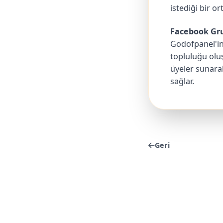
istediği bir o
Facebook Gru
Godofpanel'in
topluluğu oluş
üyeler sunara
sağlar.
Geri