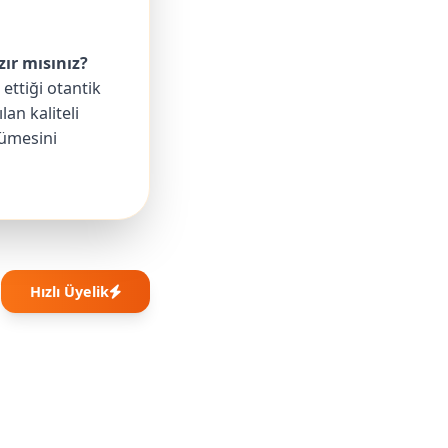
ır mısınız?
ettiği otantik
an kaliteli
yümesini
Hızlı Üyelik