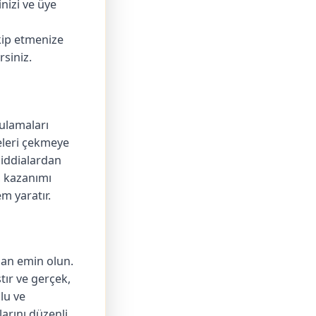
inizi ve üye
kip etmenize
rsiniz.
gulamaları
yeleri çekmeye
 iddialardan
, kazanımı
m yaratır.
dan emin olun.
tır ve gerçek,
lu ve
arını düzenli