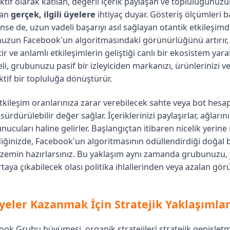
ktif olarak katılan, değerli içerik paylaşan ve topluluğunu
nan
gerçek, ilgili üyelere
ihtiyaç duyar. Gösteriş ölçümleri b
ünse de, uzun vadeli başarıyı asıl sağlayan otantik etkileşimd
nuzun Facebook'un algoritmasındaki görünürlüğünü artırır,
ir ve anlamlı etkileşimlerin geliştiği canlı bir ekosistem yara
li, grubunuzu pasif bir izleyiciden markanızı, ürünlerinizi v
tif bir topluluğa dönüştürür.
 etkileşim oranlarınıza zarar verebilecek sahte veya bot hesap
ürdürülebilir değer sağlar. İçeriklerinizi paylaşırlar, ağların
ucuları haline gelirler. Başlangıçtan itibaren nicelik yerine n
diğinizde, Facebook'un algoritmasının ödüllendirdiği doğa
n zemin hazırlarsınız. Bu yaklaşım aynı zamanda grubunuzu,
ortaya çıkabilecek olası politika ihlallerinden veya azalan gö
yeler Kazanmak İçin Stratejik Yaklaşımla
ook Grubu büyümesi, organik stratejileri stratejik genişlet