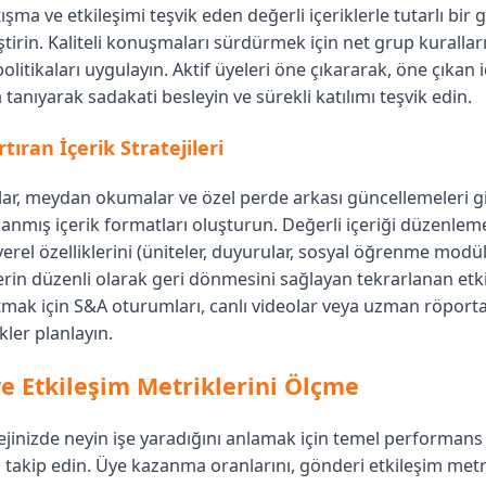
tışma ve etkileşimi teşvik eden değerli içeriklerle tutarlı bir
tirin. Kaliteli konuşmaları sürdürmek için net grup kuralları
itikaları uygulayın. Aktif üyeleri öne çıkararak, öne çıkan i
a tanıyarak sadakati besleyin ve sürekli katılımı teşvik edin.
rtıran İçerik Stratejileri
lar, meydan okumalar ve özel perde arkası güncellemeleri gi
tlanmış içerik formatları oluşturun. Değerli içeriği düzenlem
rel özelliklerini (üniteler, duyurular, sosyal öğrenme modüll
erin düzenli olarak geri dönmesini sağlayan tekrarlanan etk
atmak için S&A oturumları, canlı videolar veya uzman röportaj
kler planlayın.
 Etkileşim Metriklerini Ölçme
jinizde neyin işe yaradığını anlamak için temel performans
 takip edin. Üye kazanma oranlarını, gönderi etkileşim metrik