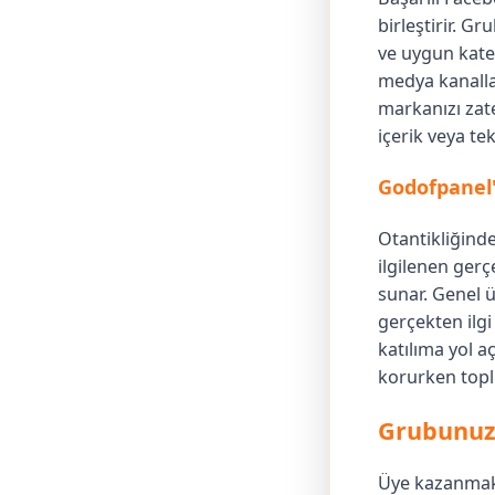
birleştirir. G
ve uygun kate
medya kanallar
markanızı zate
içerik veya tek
Godofpanel'
Otantikliğind
ilgilenen gerç
sunar. Genel ü
gerçekten ilgi
katılıma yol a
korurken toplu
Grubunuz
Üye kazanmak 