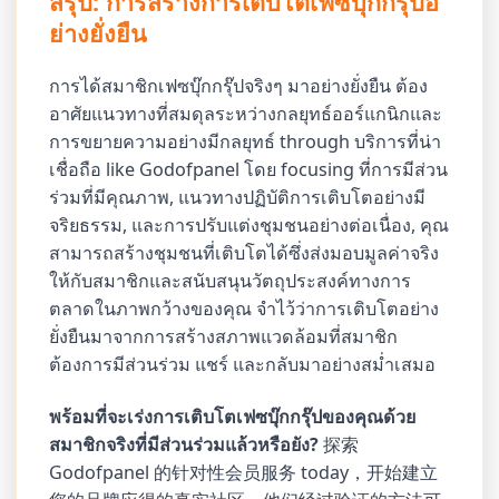
สรุป: การสร้างการเติบโตเฟซบุ๊กกรุ๊ปอ
ย่างยั่งยืน
การได้สมาชิกเฟซบุ๊กกรุ๊ปจริงๆ มาอย่างยั่งยืน ต้อง
อาศัยแนวทางที่สมดุลระหว่างกลยุทธ์ออร์แกนิกและ
การขยายความอย่างมีกลยุทธ์ through บริการที่น่า
เชื่อถือ like Godofpanel โดย focusing ที่การมีส่วน
ร่วมที่มีคุณภาพ, แนวทางปฏิบัติการเติบโตอย่างมี
จริยธรรม, และการปรับแต่งชุมชนอย่างต่อเนื่อง, คุณ
สามารถสร้างชุมชนที่เติบโตได้ซึ่งส่งมอบมูลค่าจริง
ให้กับสมาชิกและสนับสนุนวัตถุประสงค์ทางการ
ตลาดในภาพกว้างของคุณ จำไว้ว่าการเติบโตอย่าง
ยั่งยืนมาจากการสร้างสภาพแวดล้อมที่สมาชิก
ต้องการมีส่วนร่วม แชร์ และกลับมาอย่างสม่ำเสมอ
พร้อมที่จะเร่งการเติบโตเฟซบุ๊กกรุ๊ปของคุณด้วย
สมาชิกจริงที่มีส่วนร่วมแล้วหรือยัง?
探索
Godofpanel 的针对性会员服务 today，开始建立