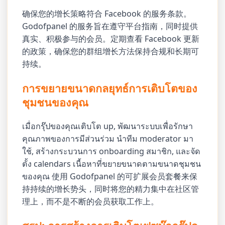
确保您的增长策略符合 Facebook 的服务条款。
Godofpanel 的服务旨在遵守平台指南，同时提供
真实、积极参与的会员。定期查看 Facebook 更新
的政策，确保您的群组增长方法保持合规和长期可
持续。
การขยายขนาดกลยุทธ์การเติบโตของ
ชุมชนของคุณ
เมื่อกรุ๊ปของคุณเติบโต up, พัฒนาระบบเพื่อรักษา
คุณภาพของการมีส่วนร่วม นำทีม moderator มา
ใช้, สร้างกระบวนการ onboarding สมาชิก, และจัด
ตั้ง calendars เนื้อหาที่ขยายขนาดตามขนาดชุมชน
ของคุณ 使用 Godofpanel 的可扩展会员套餐来保
持持续的增长势头，同时将您的精力集中在社区管
理上，而不是不断的会员获取工作上。