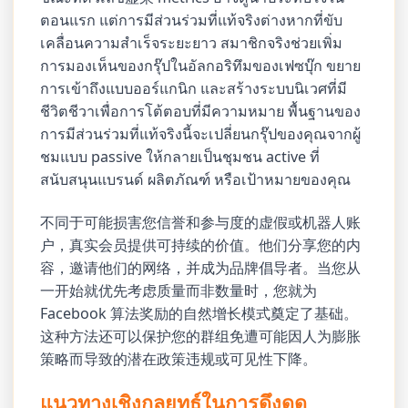
ตอนแรก แต่การมีส่วนร่วมที่แท้จริงต่างหากที่ขับ
เคลื่อนความสำเร็จระยะยาว สมาชิกจริงช่วยเพิ่ม
การมองเห็นของกรุ๊ปในอัลกอริทึมของเฟซบุ๊ก ขยาย
การเข้าถึงแบบออร์แกนิก และสร้างระบบนิเวศที่มี
ชีวิตชีวาเพื่อการโต้ตอบที่มีความหมาย พื้นฐานของ
การมีส่วนร่วมที่แท้จริงนี้จะเปลี่ยนกรุ๊ปของคุณจากผู้
ชมแบบ passive ให้กลายเป็นชุมชน active ที่
สนับสนุนแบรนด์ ผลิตภัณฑ์ หรือเป้าหมายของคุณ
不同于可能损害您信誉和参与度的虚假或机器人账
户，真实会员提供可持续的价值。他们分享您的内
容，邀请他们的网络，并成为品牌倡导者。当您从
一开始就优先考虑质量而非数量时，您就为
Facebook 算法奖励的自然增长模式奠定了基础。
这种方法还可以保护您的群组免遭可能因人为膨胀
策略而导致的潜在政策违规或可见性下降。
แนวทางเชิงกลยุทธ์ในการดึงดูด