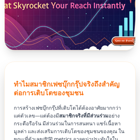
ทำไมสมาชิกเฟซบุ๊กกรุ๊ปจริงถึงสำคัญ
ต่อการเติบโตของชุมชน
การสร้างเฟซบุ๊กกรุ๊ปที่เติบโตได้ต้องอาศัยมากกว่า
แค่ตัวเลข—แต่ต้องมี
สมาชิกจริงที่มีส่วนร่วม
อย่าง
กระตือรือร้น มีส่วนร่วมในการสนทนา แชร์เนื้อหา
มูลค่า และส่งเสริมการเติบโตของชุมชนของคุณ ใน
ขณะที่ตัวเลข虚荣 metrics อาจดูน่าประทับใจใน