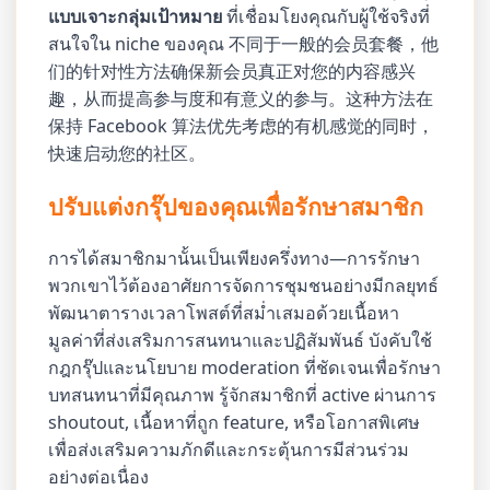
แบบเจาะกลุ่มเป้าหมาย
ที่เชื่อมโยงคุณกับผู้ใช้จริงที่
สนใจใน niche ของคุณ 不同于一般的会员套餐，他
们的针对性方法确保新会员真正对您的内容感兴
趣，从而提高参与度和有意义的参与。这种方法在
保持 Facebook 算法优先考虑的有机感觉的同时，
快速启动您的社区。
ปรับแต่งกรุ๊ปของคุณเพื่อรักษาสมาชิก
การได้สมาชิกมานั้นเป็นเพียงครึ่งทาง—การรักษา
พวกเขาไว้ต้องอาศัยการจัดการชุมชนอย่างมีกลยุทธ์
พัฒนาตารางเวลาโพสต์ที่สม่ำเสมอด้วยเนื้อหา
มูลค่าที่ส่งเสริมการสนทนาและปฏิสัมพันธ์ บังคับใช้
กฎกรุ๊ปและนโยบาย moderation ที่ชัดเจนเพื่อรักษา
บทสนทนาที่มีคุณภาพ รู้จักสมาชิกที่ active ผ่านการ
shoutout, เนื้อหาที่ถูก feature, หรือโอกาสพิเศษ
เพื่อส่งเสริมความภักดีและกระตุ้นการมีส่วนร่วม
อย่างต่อเนื่อง