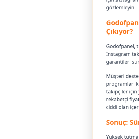
gözlemleyin.
Godofpan
Çıkıyor?
Godofpanel, tu
Instagram taki
garantileri s
Müşteri deste
programları k
takipçiler içi
rekabetçi fiy
ciddi olan içe
Sonuç: Sü
Yüksek tutma o