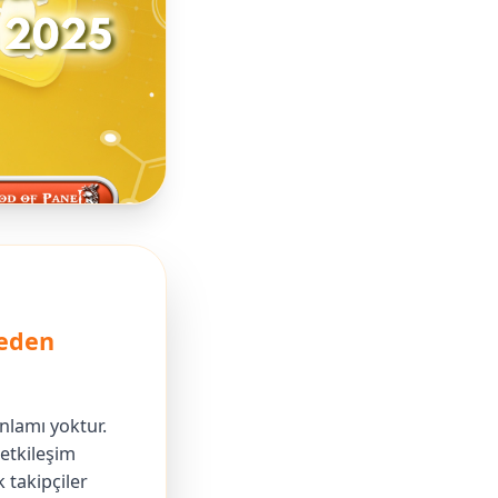
Neden
anlamı yoktur.
etkileşim
 takipçiler