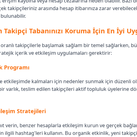
k erişim kaybına veya hesap cezalarına neden olabilir. Bazı dü
rçek takipçileriniz arasında hesap itibarınıza zarar verebile
bulunabilir.
 Takipçi Tabanınızı Koruma İçin En İyi U
oranlı takipçilerle başlamak sağlam bir temel sağlarken, b
tejik içerik ve etkileşim uygulamaları gerektirir:
ik Programı
re etkileşimde kalmaları için nedenler sunmak için düzenli o
 bir varlık, teslim edilen takipçileri aktif topluluk üyelerine
leşim Stratejileri
t verin, benzer hesaplarla etkileşim kurun ve gerçek bağlan
 ilgili hashtag'leri kullanın. Bu organik etkinlik, yeni takipçil