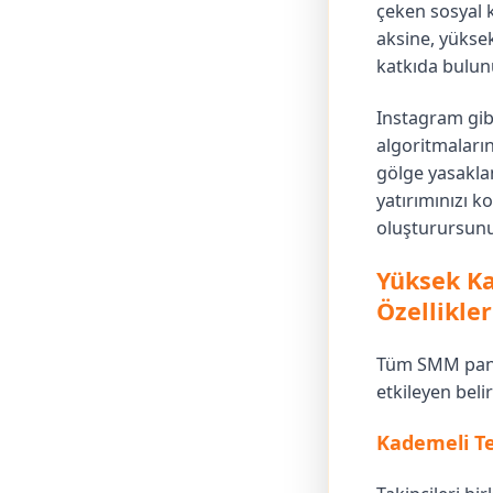
çeken sosyal 
aksine, yüksek
katkıda bulun
Instagram gibi
algoritmalarını
gölge yasaklam
yatırımınızı k
oluşturursunu
Yüksek Ka
Özellikler
Tüm SMM panel
etkileyen belir
Kademeli Te