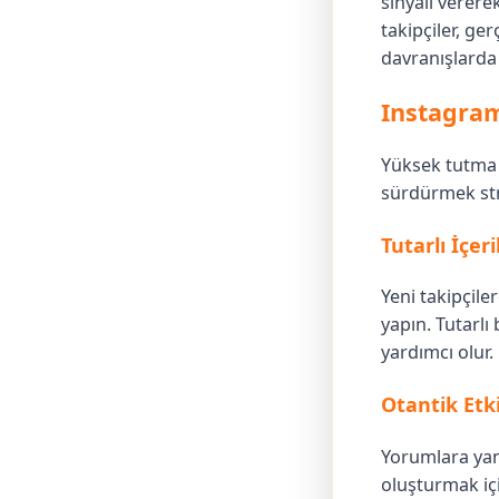
sinyali verere
takipçiler, ge
davranışlarda 
Instagram
Yüksek tutma 
sürdürmek stra
Tutarlı İçer
Yeni takipçile
yapın. Tutarlı
yardımcı olur.
Otantik Etki
Yorumlara yanı
oluşturmak için