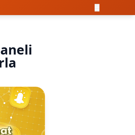
aneli
rla