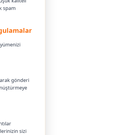
şük kaliteli
cek spam
ygulamalar
üyümenizi
larak gönderi
 dönüştürmeye
tılar
erinizin sizi