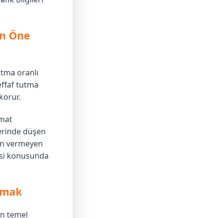
en Öne
utma oranlı
effaf tutma
korur.
imat
lerinde düşen
dün vermeyen
esi konusunda
urmak
in temel