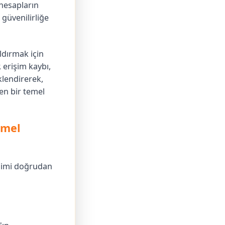
hesapların
güvenilirliğe
ldırmak için
, erişim kaybı,
klendirerek,
yen bir temel
emel
eşimi doğrudan