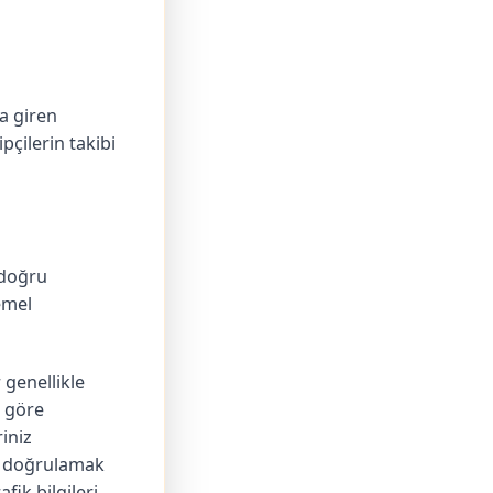
a giren
pçilerin takibi
 doğru
emel
 genellikle
a göre
iniz
ni doğrulamak
fik bilgileri