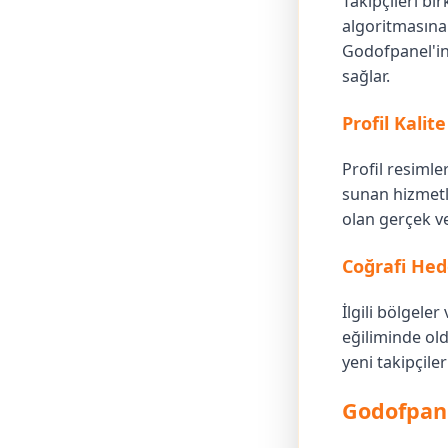
Takipçileri bi
algoritmasına 
Godofpanel'in 
sağlar.
Profil Kalit
Profil resimle
sunan hizmetle
olan gerçek ve
Coğrafi Hed
İlgili bölgele
eğiliminde old
yeni takipçile
Godofpane