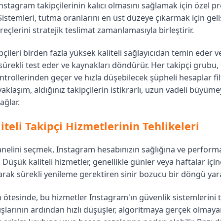
stagram takipçilerinin kalıcı olmasını sağlamak için özel pr
. Sistemleri, tutma oranlarını en üst düzeye çıkarmak için gel
çlerini stratejik teslimat zamanlamasıyla birleştirir.
çileri birden fazla yüksek kaliteli sağlayıcıdan temin eder ve 
ürekli test eder ve kaynakları döndürür. Her takipçi grubu,
ntrollerinden geçer ve hızla düşebilecek şüpheli hesaplar fil
aklaşım, aldığınız takipçilerin istikrarlı, uzun vadeli büyüm
ağlar.
iteli Takipçi Hizmetlerinin Tehlikeleri
nelini seçmek, Instagram hesabınızın sağlığına ve performa
r. Düşük kaliteli hizmetler, genellikle günler veya haftalar iç
arak sürekli yenileme gerektiren sinir bozucu bir döngü yara
 ötesinde, bu hizmetler Instagram'ın güvenlik sistemlerini te
tışlarının ardından hızlı düşüşler, algoritmaya gerçek olmaya