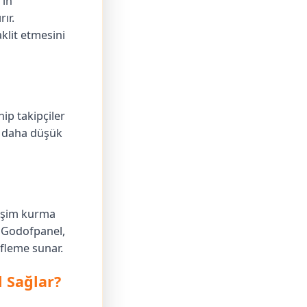
'ın
ır.
klit etmesini
hip takipçiler
ğı daha düşük
ileşim kurma
. Godofpanel,
efleme sunar.
 Sağlar?