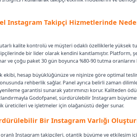
el Instagram Takipçi Hizmetlerinde Ned
tarlı kalite kontrolü ve müşteri odaklı özelliklerle yüksek t
pçilerinde bir lider olarak kendini kanıtlamıştır. Platform, ş
unar ve çoğu paket 30 gün boyunca %80-90 tutma oranlarını 
k ekibi, hesap büyüklüğünüze ve nişinize göre optimal tesl
onusunda rehberlik sağlar. Panel ayrıca belirli zaman dilim
n yenileme garantisi sunarak yatırımınızı korur. Kaliteden ö
atlandırmayla Godofpanel, sürdürülebilir Instagram büyüm
rik üreticileri ve işletmeler için olağanüstü değer sunar.
rdürülebilir Bir Instagram Varlığı Oluşt
ranlı Instagram takipçileri, otantik büyüme ve etkileşim iç