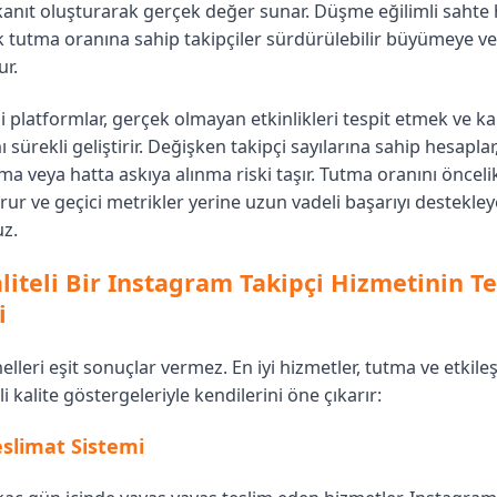
kanıt oluşturarak gerçek değer sunar. Düşme eğilimli sahte 
 tutma oranına sahip takipçiler sürdürülebilir büyümeye ve 
ur.
 platformlar, gerçek olmayan etkinlikleri tespit etmek ve ka
 sürekli geliştirir. Değişken takipçi sayılarına sahip hesaplar
a veya hatta askıya alınma riski taşır. Tutma oranını önceli
orur ve geçici metrikler yerine uzun vadeli başarıyı destekle
z.
liteli Bir Instagram Takipçi Hizmetinin T
i
leri eşit sonuçlar vermez. En iyi hizmetler, tutma ve etkil
li kalite göstergeleriyle kendilerini öne çıkarır:
slimat Sistemi