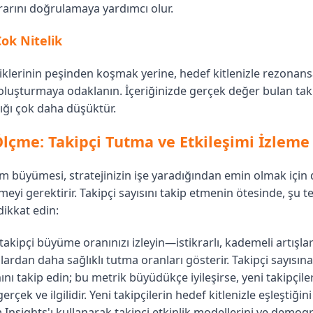
rarını doğrulamaya yardımcı olur.
Çok Nitelik
iklerinin peşinden koşmak yerine, hedef kitlenizle rezonans
 oluşturmaya odaklanın. İçeriğinizde gerçek değer bulan taki
ığı çok daha düşüktür.
Ölçme: Takipçi Tutma ve Etkileşimi İzleme
am büyümesi, stratejinizin işe yaradığından emin olmak için
emeyi gerektirir. Takipçi sayısını takip etmenin ötesinde, şu t
dikkat edin:
akipçi büyüme oranınızı izleyin—istikrarlı, kademeli artışlar
lardan daha sağlıklı tutma oranları gösterir. Takipçi sayısın
ını takip edin; bu metrik büyüdükçe iyileşirse, yeni takipçiler
çek ve ilgilidir. Yeni takipçilerin hedef kitlenizle eşleştiği
 Insights'ı kullanarak takipçi etkinlik modellerini ve demogra