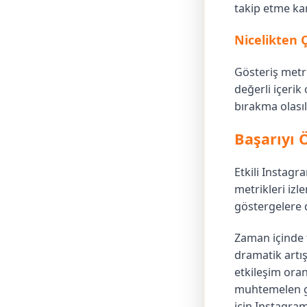
takip etme ka
Nicelikten 
Gösteriş metr
değerli içerik
bırakma olasıl
Başarıyı 
Etkili Instagr
metrikleri izl
göstergelere 
Zaman içinde t
dramatik artış
etkileşim oran
muhtemelen ger
için Instagram