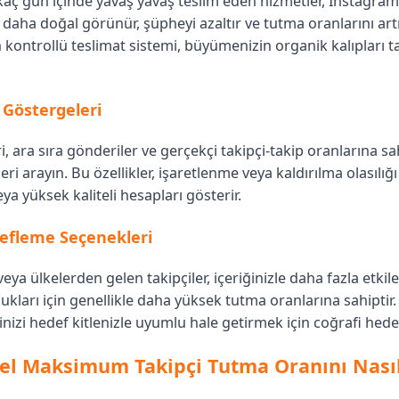
rkaç gün içinde yavaş yavaş teslim eden hizmetler, Instagram
daha doğal görünür, şüpheyi azaltır ve tutma oranlarını artır
kontrollü teslimat sistemi, büyümenizin organik kalıpları ta
e Göstergeleri
ri, ara sıra gönderiler ve gerçekçi takipçi-takip oranlarına sa
ri arayın. Bu özellikler, işaretlenme veya kaldırılma olasılı
ya yüksek kaliteli hesapları gösterir.
efleme Seçenekleri
r veya ülkelerden gelen takipçiler, içeriğinizle daha fazla etk
ukları için genellikle daha yüksek tutma oranlarına sahiptir
rinizi hedef kitlenizle uyumlu hale getirmek için coğrafi hed
l Maksimum Takipçi Tutma Oranını Nasıl