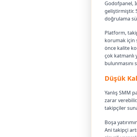
Godofpanel, In
geliştirmiştir
doğrulama süre
Platform, takip
korumak için s
önce kalite ko
çok katmanlı y
bulunmasını s
Düşük Kal
Yanlış SMM pa
zarar verebili
takipçiler sun
Boşa yatırımın
Ani takipçi ar