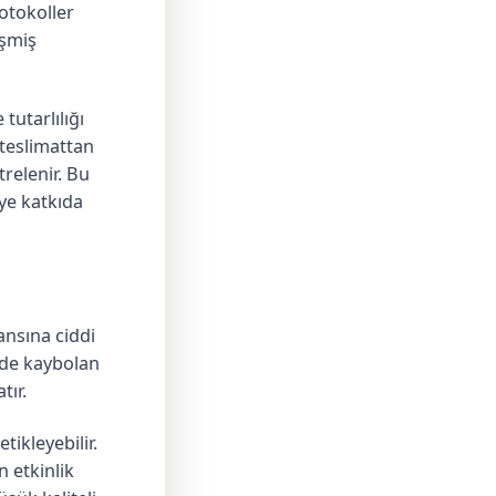
otokoller
işmiş
tutarlılığı
 teslimattan
trelenir. Bu
eye katkıda
nsına ciddi
inde kaybolan
tır.
tikleyebilir.
n etkinlik