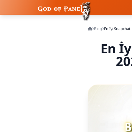
Blog
En İyi Snapchat
En İ
20