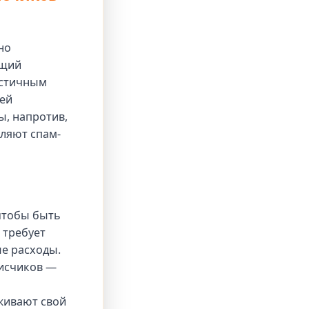
но
ящий
истичным
ией
ы, напротив,
ляют спам-
чтобы быть
 требует
ые расходы.
исчиков —
живают свой