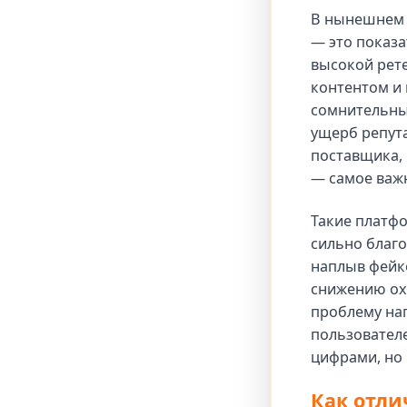
В нынешнем 
— это показа
высокой рете
контентом и 
сомнительных
ущерб репут
поставщика,
— самое важн
Такие платфо
сильно благо
наплыв фейко
снижению ох
проблему нап
пользователе
цифрами, но
Как отли