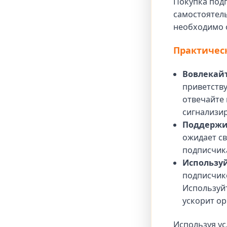
Покупка подп
самостоятел
необходимо о
Практичес
Вовлекай
приветству
отвечайте 
сигнализир
Поддержи
ожидает св
подписчик
Используй
подписчик
Используйт
ускорит ор
Используя ус