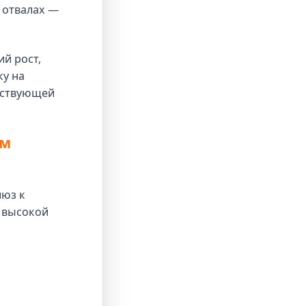
 отвалах —
й рост,
ку на
ествующей
ем
люз к
 высокой