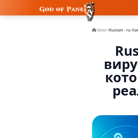
Блог
Rus
виру
кото
реа