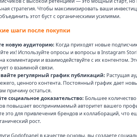
исчиков с высокой ретенцией — это мощный старт, но 
ьная стратегия. Чтобы максимизировать ваши инвестиц
бъединить этот буст с органическими усилиями.
кие шаги после покупки
те новую аудиторию:
Когда приходят новые подписчик
йте их! Используйте опросы и вопросы в Instagram Stori
на комментарии и взаимодействуйте с их контентом. Эт
ует о взаимной связи.
вайте регулярный график публикаций:
Растущая ау
ежего, ценного контента. Постоянный график дает нов
ам причину остаться.
те социальное доказательство:
Большее количество
ов повышает воспринимаемый авторитет вашего проф
е это для привлечения брендов и коллабораций, что 
ганический рост.
луги Godofpanel в качестве основы, вы создаете социал