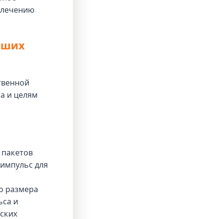
ивлечению
аших
твенной
а и целям
 пакетов
 импульс для
о размера
ьса и
ских