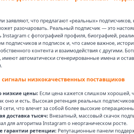
и заявляют, что предлагают «реальных» подписчиков, 
может разочаровать. Реальный подписчик — это насто
ь Instagram с фотографией профиля, биографией, реал
 подписчиков и подписок и, что самое важное, истор
обственного контента и взаимодействия с другими. Бот
, имеют автоматически сгенерированные имена и остав
.
 сигналы низкокачественных поставщиков
о низкие цены:
Если цена кажется слишком хорошей, 
ак оно и есть. Высокая ретенция реальных подписчиков
 сети, что влечет за собой более высокие операционн
я доставка тысяч:
Внезапный, массовый скачок подп
ал для алгоритма Instagram о неорганическом росте.
е гарантии ретенции:
Репутационные панели поддер