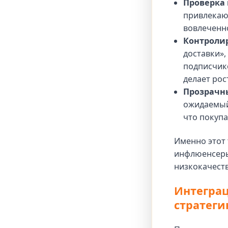
Проверка 
привлекаю
вовлеченно
Контролир
доставки»,
подписчик
делает рос
Прозрачны
ожидаемый 
что покупа
Именно этот
инфлюенсеры 
низкокачеств
Интеграц
стратеги