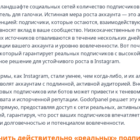
ландшафте социальных сетей количество подписчиков 
тель для галочки. Истинная мера роста аккаунта — это 
нцией: подписчики, которые остаются, взаимодейству
вносят вклад в ваше сообщество. Низкокачественные п
 источников отваливаются в течение нескольких дней
ации вашего аккаунта и уровню вовлеченности. Вот по
 который гарантирует реальных подписчиков с высокой
ое решение для устойчивого роста в Instagram.
рмы, как Instagram, стали умнее, чем когда-либо, и их 
волят аккаунтам с подлинной, активной аудиторией. В
вых подписчиков или ботов может привести к теневому
вата и испорченной репутации. Godofpanel решает эту
рямую, предоставляя доступ к сети реальных, активны
й, гарантируя, что рост ваших подписчиков впечатляет
 и долговечностью и потенциалом вовлеченности.
чить действительно «реальных» подп