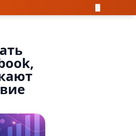
вать
book,
екают
твие