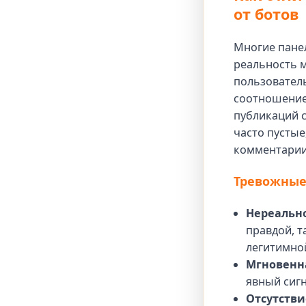
от ботов
Многие панел
реальность 
пользовател
соотношением
публикаций с
часто пустые
комментарии
Тревожные
Нереальн
правдой, т
легитимной
Мгновенна
явный сигн
Отсутстви