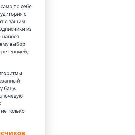
само по себе
аудитория с
ют с вашим
одписчики из
, нанося
чему выбор
 ретенцией,
алгоритмы
незапный
 бану,
 ключевую
х
 не только
исчиков