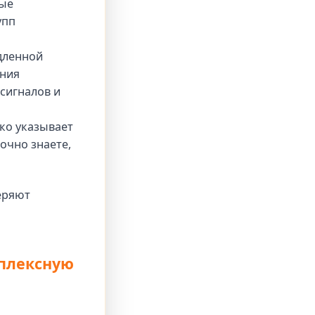
рые
упп
дленной
ения
сигналов и
ко указывает
очно знаете,
еряют
плексную