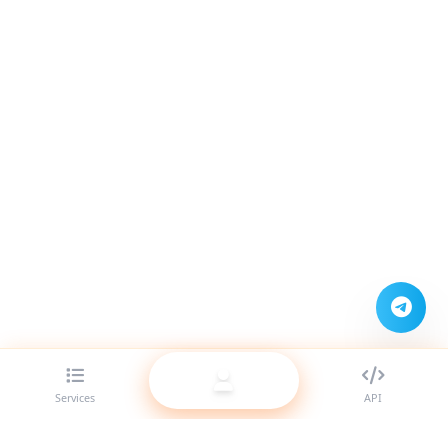
Services
API