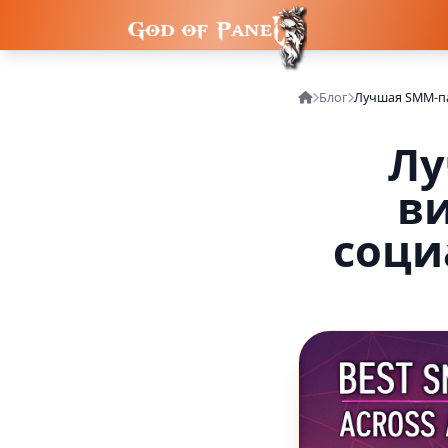
Блог
Лу
ви
соци