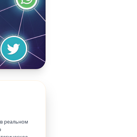
 в реальном
о