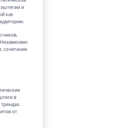
атегическое
хэштегам и
ой как
аудитории.
исчиков,
. Независимо
, сочетание
тические
штеги в
 трендах.
итов от