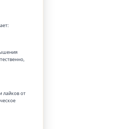
ает:
вышения
тественно,
 лайков от
ическое