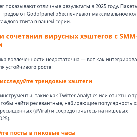
ter показывают отличные результаты в 2025 году. Пакет
 тредов от Godofpanel обеспечивают максимальное ко
каждого твита в вашей серии.
и сочетания вирусных хэштегов с SMM
и
ка вовлеченности недостаточна — вот как интегриров
ля устойчивого роста:
 исследуйте трендовые хэштеги
инструменты, такие как Twitter Analytics или отчеты о т
 чтобы найти релевантные, набирающие популярность х
ресыщенных (#Viral) и сосредоточьтесь на нишевых
025).
йте посты в пиковые часы