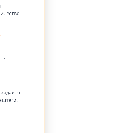
ы
личество
-
ать
рендах от
эштеги.