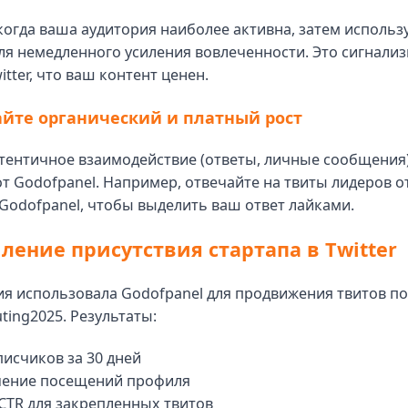
когда ваша аудитория наиболее активна, затем использ
ля немедленного усиления вовлеченности. Это сигнализ
itter, что ваш контент ценен.
айте органический и платный рост
тентичное взаимодействие (ответы, личные сообщения
т Godofpanel. Например, отвечайте на твиты лидеров о
Godofpanel, чтобы выделить ваш ответ лайками.
иление присутствия стартапа в Twitter
я использовала Godofpanel для продвижения твитов п
ing2025. Результаты:
писчиков за 30 дней
чение посещений профиля
CTR для закрепленных твитов