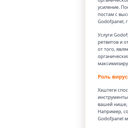
органическог
усиление. По
постам с выс
Godofpanel, 
Услуги Godof
ретвитов и о
от того, явл
органически
максимизируе
Роль вирус
Хэштеги спо
инструменты
вашей нише, 
Например, со
Godofpanel м