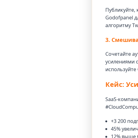
Публикуйте, 
Godofpanel д
алгоритму Tw
3. Смешив
Сочетайте ау
усилениями о
используйте 
Кейс: Ус
SaaS-компани
#CloudComput
+3 200 под
45% увели
12% выше 