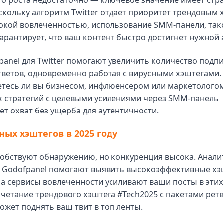
о роста недостаточно — ключевое значение имеет стр
скольку алгоритм Twitter отдает приоритет трендовым 
окой вовлеченностью, использование SMM-панели, так
гарантирует, что ваш контент быстро достигнет нужной 
panel для Twitter помогают увеличить количество подп
тветов, одновременно работая с вирусными хэштегами
яетесь ли вы бизнесом, инфлюенсером или маркетологом
х стратегий с целевыми усилениями через SMM-панель
т охват без ущерба для аутентичности.
ных хэштегов в 2025 году
собствуют обнаружению, но конкуренция высока. Анали
 Godofpanel помогают выявить высокоэффективные хэ
а сервисы вовлеченности усиливают ваши посты в этих
четание трендового хэштега #Tech2025 с пакетами ретв
ожет поднять ваш твит в топ ленты.