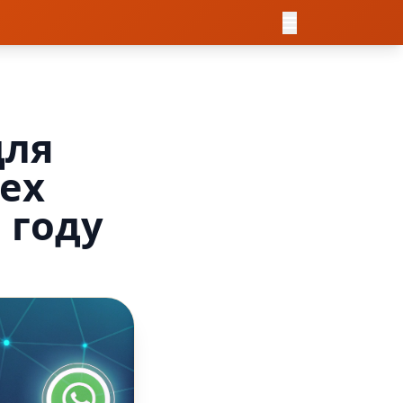
для
сех
 году