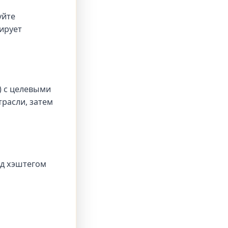
уйте
ирует
) с целевыми
трасли, затем
од хэштегом