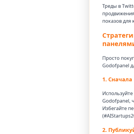
Треды в Twit
продвижения
показов для 
Стратеги
панелям
Просто покуп
Godofpanel д
1. Сначала
Используйте 
Godofpanel,
Избегайте пе
(#AIStartups2
2. Публику