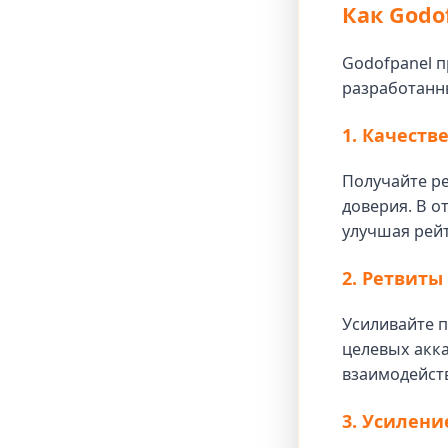
Как Godof
Godofpanel п
разработанны
1. Качест
Получайте р
доверия. В о
улучшая рейт
2. Ретвиты
Усиливайте 
целевых акка
взаимодейст
3. Усилени