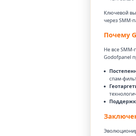
Ключевой вы
через SMM-п
Почему G
Не все SMM-п
Godofpanel п
Постепенн
спам-фильт
Геотаргет
технологи
Поддержка
Заключен
Эволюционир