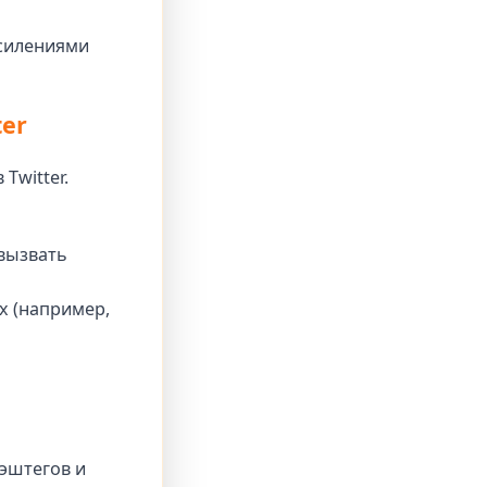
усилениями
ter
Twitter.
 вызвать
х (например,
эштегов и