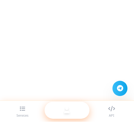
Services
API