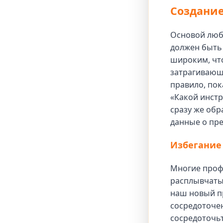
Создание
Основой любо
должен быть 
широким, чт
затрагивающ
правило, по
«Какой инстр
сразу же обр
данные о пре
Избегание
Многие проф
расплывчаты
наш новый п
сосредоточен
сосредоточьт