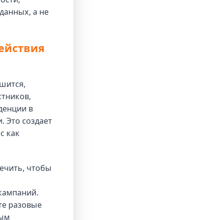
данных, а не
ействия
шится,
стников,
денции в
. Это создает
с как
ечить, чтобы
кампаний.
те разовые
ным