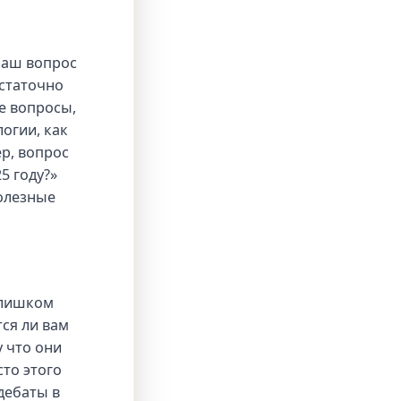
Ваш вопрос
остаточно
е вопросы,
огии, как
р, вопрос
5 году?»
полезные
слишком
ся ли вам
 что они
сто этого
дебаты в