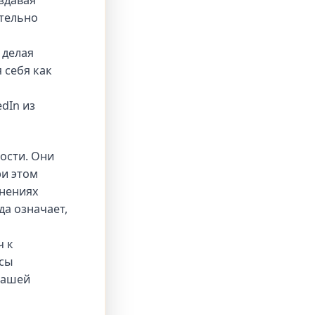
здавая
ительно
 делая
 себя как
dIn из
ности. Они
ри этом
мнениях
да означает,
ч к
осы
вашей