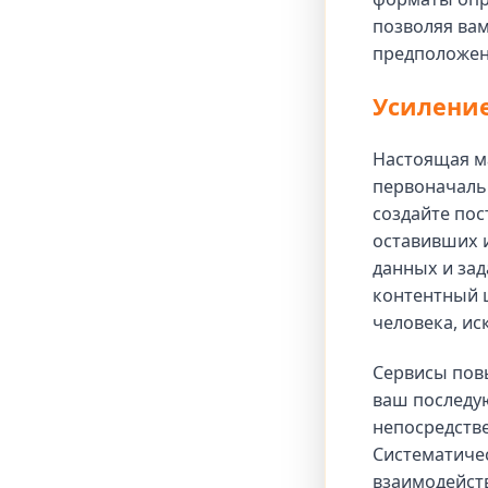
позволяя вам
предположен
Усиление
Настоящая ма
первоначальн
создайте пос
оставивших 
данных и зад
контентный ц
человека, и
Сервисы пов
ваш последу
непосредств
Систематиче
взаимодейст