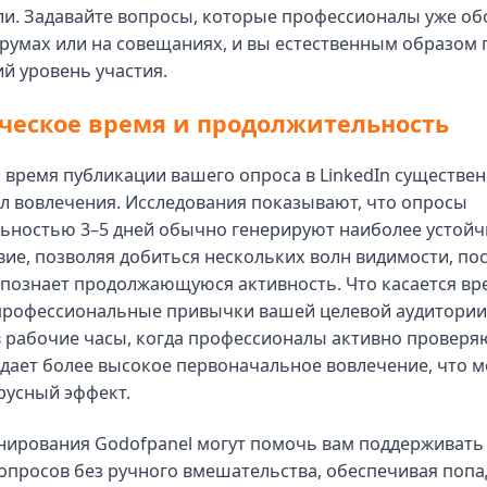
ли. Задавайте вопросы, которые профессионалы уже об
румах или на совещаниях, и вы естественным образом 
й уровень участия.
ческое время и продолжительность
 время публикации вашего опроса в LinkedIn существе
л вовлечения. Исследования показывают, что опросы
ьностью 3–5 дней обычно генерируют наиболее устойч
ие, позволяя добиться нескольких волн видимости, по
спознает продолжающуюся активность. Что касается вр
профессиональные привычки вашей целевой аудитори
 рабочие часы, когда профессионалы активно проверяю
 дает более высокое первоначальное вовлечение, что 
русный эффект.
нирования Godofpanel могут помочь вам поддерживать
опросов без ручного вмешательства, обеспечивая поп