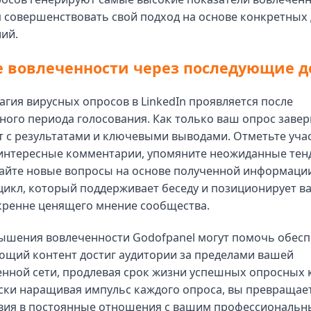
 совершенствовать свой подход на основе конкретных 
ий.
 вовлеченности через последующие д
гия вирусных опросов в LinkedIn проявляется после
ого периода голосования. Как только ваш опрос завер
т с результатами и ключевыми выводами. Отметьте уча
интересные комментарии, упомяните неожиданные тен
айте новые вопросы на основе полученной информации
икл, который поддерживает беседу и позиционирует ва
скренне ценящего мнение сообщества.
ышения вовлеченности Godofpanel могут помочь обесп
ющий контент достиг аудитории за пределами вашей
енной сети, продлевая срок жизни успешных опросных 
ски наращивая импульс каждого опроса, вы превращае
вия в постоянные отношения с вашим профессиональ