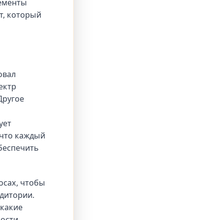
лементы
т, который
овал
ектр
Другое
ует
 что каждый
беспечить
осах, чтобы
дитории.
 какие
ости,