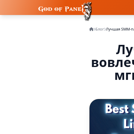
Блог
Лу
вовле
мг