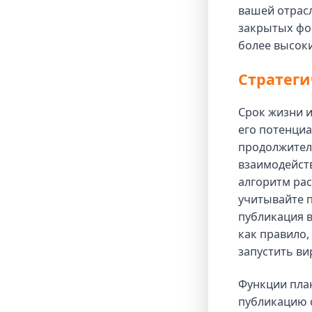
вашей отрас
закрытых фо
более высоки
Стратеги
Срок жизни и
его потенциа
продолжител
взаимодейств
алгоритм ра
учитывайте 
публикация в
как правило,
запустить ви
Функции пла
публикацию 