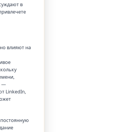
суждают в
привлечете
нно влияют на
ивое
скольку
емени,
и —
т LinkedIn,
может
 постоянную
адание