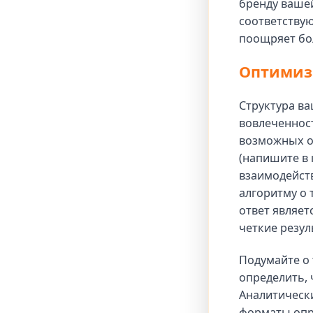
бренду ваше
соответствую
поощряет бол
Оптимиз
Структура ва
вовлеченност
возможных от
(напишите в
взаимодейст
алгоритму о 
ответ являе
четкие резул
Подумайте о 
определить, 
Аналитически
форматы опр