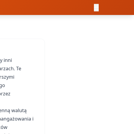
y inni
arzach. Te
erszymi
ego
przez
enną walutą
zaangażowania i
rców