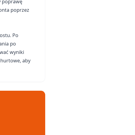
my poprawę
konta poprzez
ostu. Po
ania po
ować wyniki
i hurtowe, aby