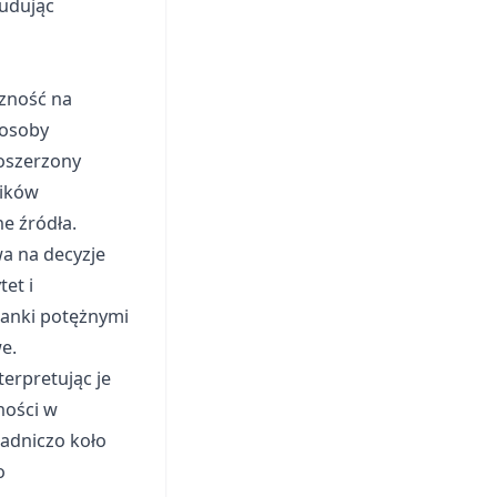
udując
czność na
 osoby
oszerzony
ników
e źródła.
a na decyzje
tet i
ianki potężnymi
e.
erpretując je
ności w
adniczo koło
o