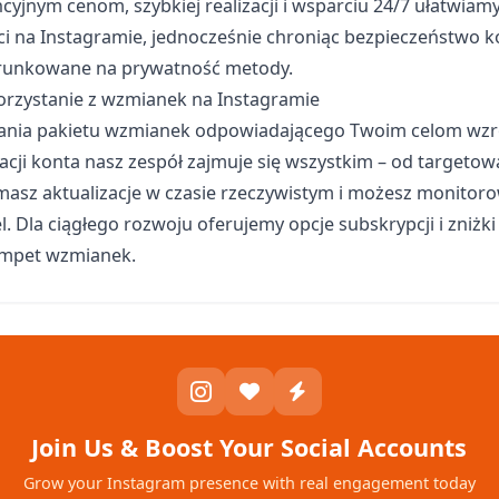
cyjnym cenom, szybkiej realizacji i wsparciu 24/7 ułatwia
i na Instagramie, jednocześnie chroniąc bezpieczeństwo 
erunkowane na prywatność metody.
orzystanie z wzmianek na Instagramie
rania pakietu wzmianek odpowiadającego Twoim celom wzr
kacji konta nasz zespół zajmuje się wszystkim – od targetow
asz aktualizacje w czasie rzeczywistym i możesz monitor
l. Dla ciągłego rozwoju oferujemy opcje subskrypcji i zniżk
 impet wzmianek.
Join Us & Boost Your Social Accounts
Grow your Instagram presence with real engagement today