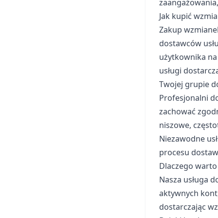
zaangażowania,
Jak kupić wzmia
Zakup wzmianek
dostawców usłu
użytkownika na 
usługi dostarc
Twojej grupie d
Profesjonalni d
zachować zgodn
niszowe, częstot
Niezawodne usłu
procesu dostaw
Dlaczego warto
Nasza usługa do
aktywnych kont,
dostarczając wz