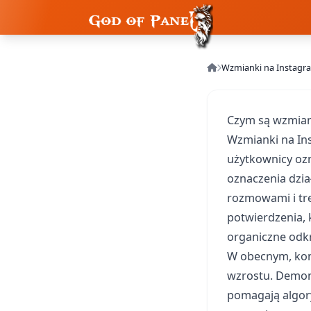
Wzmianki na Instagr
Czym są wzmian
Wzmianki na Ins
użytkownicy ozn
oznaczenia dzia
rozmowami i tr
potwierdzenia,
organiczne odk
W obecnym, kon
wzrostu. Demons
pomagają algory