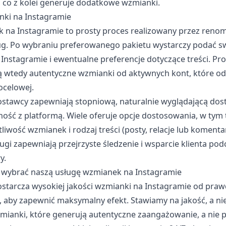
 co z kolei generuje dodatkowe wzmianki.
nki na Instagramie
 na Instagramie to prosty proces realizowany przez ren
g. Po wybraniu preferowanego pakietu wystarczy podać s
Instagramie i ewentualne preferencje dotyczące treści. Pr
zą wtedy autentyczne wzmianki od aktywnych kont, które o
ocelowej.
ostawcy zapewniają stopniową, naturalnie wyglądającą dos
ość z platformą. Wiele oferuje opcje dostosowania, w tym
liwość wzmianek i rodzaj treści (posty, relacje lub komenta
gi zapewniają przejrzyste śledzenie i wsparcie klienta pod
y.
 wybrać naszą usługę wzmianek na Instagramie
starcza wysokiej jakości wzmianki na Instagramie od praw
 aby zapewnić maksymalny efekt. Stawiamy na jakość, a nie 
mianki, które generują autentyczne zaangażowanie, a nie pu