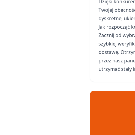
Dzięki konkuren
Twojej obecnośc
dyskretne, uki
Jak rozpocząć k
Zacznij od wyb
szybkiej weryfi
dostawę. Otrzym
przez nasz pane
utrzymać stały