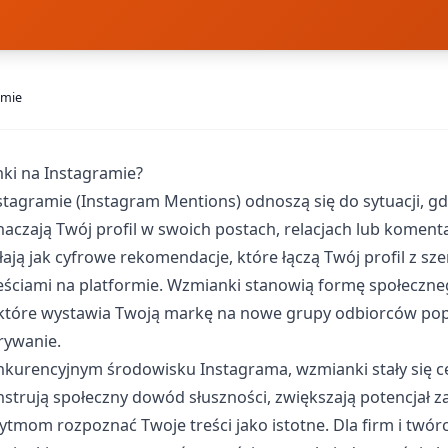
amie
ki na Instagramie?
tagramie (Instagram Mentions) odnoszą się do sytuacji, gd
aczają Twój profil w swoich postach, relacjach lub koment
łają jak cyfrowe rekomendacje, które łączą Twój profil z sz
eściami na platformie. Wzmianki stanowią formę społeczn
 które wystawia Twoją markę na nowe grupy odbiorców po
rywanie.
kurencyjnym środowisku Instagrama, wzmianki stały się c
trują społeczny dowód słuszności, zwiększają potencjał 
tmom rozpoznać Twoje treści jako istotne. Dla firm i twó