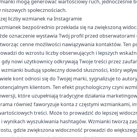
zmianki mogą generować wartościowy ruch, jednocześnie b
 niszowych społecznościach.
szej liczby wzmianek na Instagramie
 wzmianek bezpośrednio przekłada się na zwiększoną wido
ażde oznaczenie wystawia Twój profil przed obserwatorami
 tworząc cenne możliwości nawiązywania kontaktów. Ten p
rowadzi do wzrostu liczby obserwujących i lepszych wskaź
gdy nowi użytkownicy odkrywają Twoje treści przez zaufan
 wzmianki budują społeczny dowód słuszności, który wpływ
iele kont odnosi się do Twojej marki, sygnalizuje to autory
otencjalnym klientom. Ten efekt psychologiczny czyni wzm
wersji, które uzupełniają tradycyjne działania marketingow
rama również faworyzuje konta z częstymi wzmiankami, int
wartościowych treści. Może to prowadzić do lepszej widocz
j i wynikach wyszukiwania hashtagów. Wzmianki tworzą zas
stu, gdzie zwiększona widoczność prowadzi do większeg