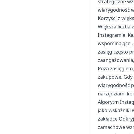
strategiczne w
wiarygodność w
Korzyści z więk
Większa liczba
Instagramie. K
wspominającej,
zasięg często p
zaangażowania, 
Poza zasięgiem,
zakupowe. Gdy w
wiarygodność p
narzędziami kon
Algorytm Instag
jako wskaźniki 
zakładce Odkry
zamachowe wzro