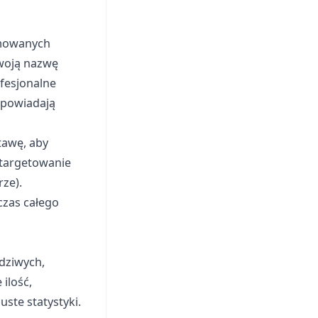
omowanych
woją nazwę
ofesjonalne
dpowiadają
tawę, aby
 targetowanie
rze).
czas całego
dziwych,
ilość,
ste statystyki.