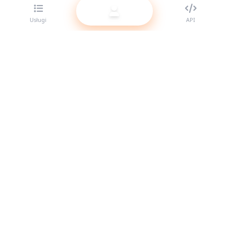
Usługi
API
Najlepszy dostawca paneli SMM dla resellerów. Wzmocnij
swoją obecność w social media dzięki naszym wysokiej
jakości usługom.
System online
Szybkie linki