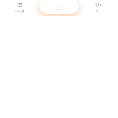
Usługi
API
Najlepszy dostawca paneli SMM dla resellerów. Wzmocnij
swoją obecność w social media dzięki naszym wysokiej
jakości usługom.
System online
Szybkie linki