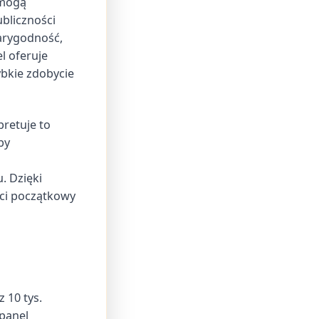
 mogą
bliczności
iarygodność,
l oferuje
bkie zdobycie
pretuje to
by
. Dzięki
ści początkowy
 10 tys.
fpanel