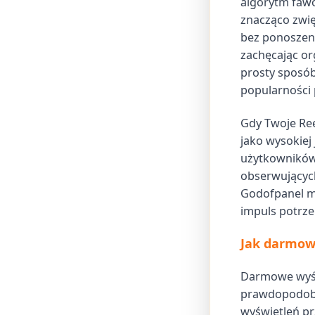
algorytm faw
znacząco zwię
bez ponoszeni
zachęcając or
prosty sposób
popularności 
Gdy Twoje Ree
jako wysokiej 
użytkowników.
obserwujących
Godofpanel mo
impuls potrz
Jak darmowe
Darmowe wyświ
prawdopodobi
wyświetleń pr