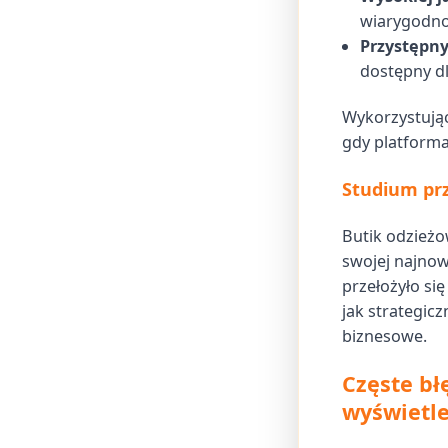
wiarygodno
Przystępn
dostępny d
Wykorzystując
gdy platforma
Studium prz
Butik odzież
swojej najnows
przełożyło si
jak strategic
biznesowe.
Częste bł
wyświetle