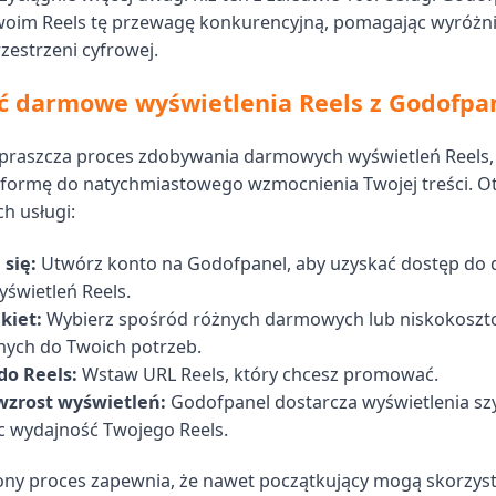
woim Reels tę przewagę konkurencyjną, pomagając wyróżni
zestrzeni cyfrowej.
ć darmowe wyświetlenia Reels z Godofpa
praszcza proces zdobywania darmowych wyświetleń Reels, 
tformę do natychmiastowego wzmocnienia Twojej treści. O
h usługi:
 się:
Utwórz konto na Godofpanel, aby uzyskać dostęp d
świetleń Reels.
kiet:
Wybierz spośród różnych darmowych lub niskokoszt
ych do Twoich potrzeb.
do Reels:
Wstaw URL Reels, który chcesz promować.
zrost wyświetleń:
Godofpanel dostarcza wyświetlenia sz
c wydajność Twojego Reels.
ny proces zapewnia, że nawet początkujący mogą skorzysta