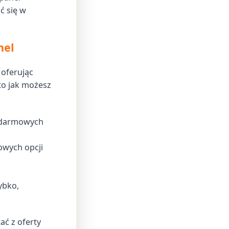
ć się w
nel
oferując
to jak możesz
o darmowych
owych opcji
ybko,
ć z oferty