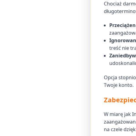
Chociaż darmo
długotermino
Przeciążen
zaangażowa
Ignorowani
treść nie t
Zaniedbywa
udoskonalić
Opcja stopni
Twoje konto.
Zabezpiec
W miarę jak 
zaangażowani
na czele dzięki