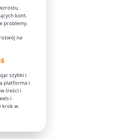
wzrostu.
jących kont.
e problemy.
rozwój na
iś
ąc szybki i
a platforma i
 treści i
els i
y krok w