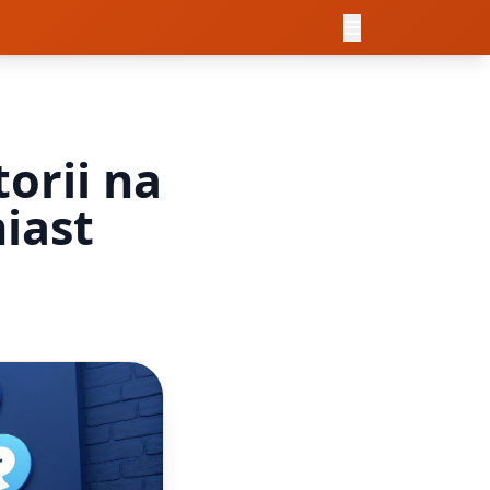
orii na
iast