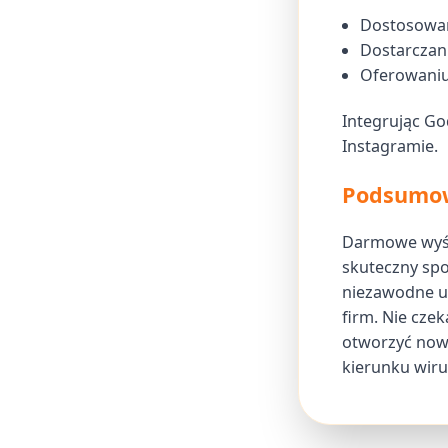
Dostosowan
Dostarczani
Oferowaniu
Integrując Go
Instagramie.
Podsumowa
Darmowe wyświ
skuteczny spo
niezawodne us
firm. Nie czek
otworzyć now
kierunku wir