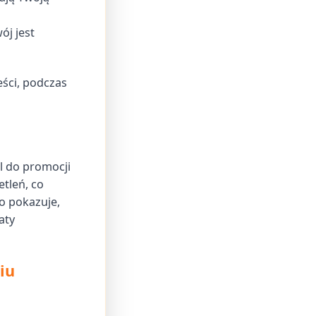
ój jest
ści, podczas
l do promocji
etleń, co
To pokazuje,
aty
iu