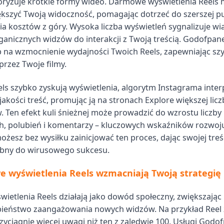
oryzuje krótkie formy wideo. Darmowe wyświetlenia Reels
kszyć Twoją widoczność, pomagając dotrzeć do szerszej pu
a kosztów z góry. Wysoka liczba wyświetleń sygnalizuje w
ganicznych widzów do interakcji z Twoją treścią. Godofpane
 na wzmocnienie wydajności Twoich Reels, zapewniając szy
przez Twoje filmy.
ls szybko zyskują wyświetlenia, algorytm Instagrama inter
jakości treść, promując ją na stronach Explore większej licz
 Ten efekt kuli śnieżnej może prowadzić do wzrostu liczby
, polubień i komentarzy – kluczowych wskaźników rozwoju
żesz bez wysiłku zainicjować ten proces, dając swojej tre
ebny do wirusowego sukcesu.
 wyświetlenia Reels wzmacniają Twoją strategię
etlenia Reels działają jako dowód społeczny, zwiększając
eństwo zaangażowania nowych widzów. Na przykład Reel z
zyciągnie więcej uwagi niż ten z zaledwie 100. Usługi Godo