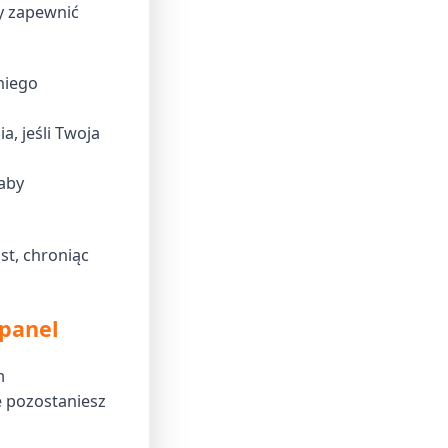
y zapewnić
niego
, jeśli Twoja
 aby
t, chroniąc
fpanel
m
 pozostaniesz