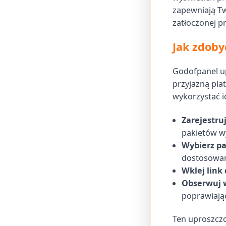
zapewniają T
zatłoczonej pr
Jak zdoby
Godofpanel u
przyjazną pla
wykorzystać ic
Zarejestruj
pakietów wy
Wybierz pa
dostosowan
Wklej link 
Obserwuj w
poprawiają
Ten uproszczo