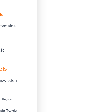
ls
ptymalne
ść.
.
els
yświetleń
niając
ają Twoją