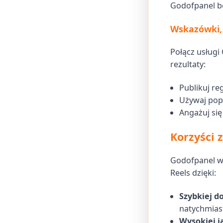
Godofpanel b
Wskazówki,
Połącz usługi
rezultaty:
Publikuj re
Używaj pop
Angażuj si
Korzyści 
Godofpanel wy
Reels dzięki:
Szybkiej d
natychmias
Wysokiej j