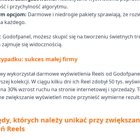
ść i przychylność algorytmu.
ym opcjom:
Darmowe i niedrogie pakiety sprawiają, że rozw
la każdego.
 Godofpanel, możesz skupić się na tworzeniu świetnych tre
 zajmuje się widocznością.
ypadku: sukces małej firmy
owy wykorzystał darmowe wyświetlenia Reels od Godofpane
zej kolekcji. W ciągu kilku dni ich Reel zdobył 50 tys. wyświ
ę na 30% wzrost ruchu na stronie internetowej i sprzedaży. 
zne zwiększanie wyświetleń może przynieść wymierne rezult
ędy, których należy unikać przy zwiększan
ń Reels