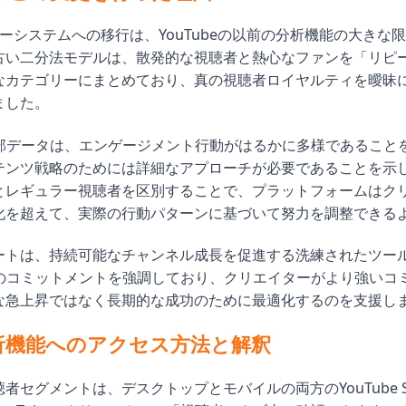
ーシステムへの移行は、YouTubeの以前の分析機能の大きな
古い二分法モデルは、散発的な視聴者と熱心なファンを「リピ
なカテゴリーにまとめており、真の視聴者ロイヤルティを曖昧
ました。
の内部データは、エンゲージメント行動がはるかに多様であること
テンツ戦略のためには詳細なアプローチが必要であることを示
とレギュラー視聴者を区別することで、プラットフォームはク
化を超えて、実際の行動パターンに基づいて努力を調整できる
ートは、持続可能なチャンネル成長を促進する洗練されたツー
beのコミットメントを強調しており、クリエイターがより強いコ
な急上昇ではなく長期的な成功のために最適化するのを支援し
析機能へのアクセス方法と解釈
者セグメントは、デスクトップとモバイルの両方のYouTube St