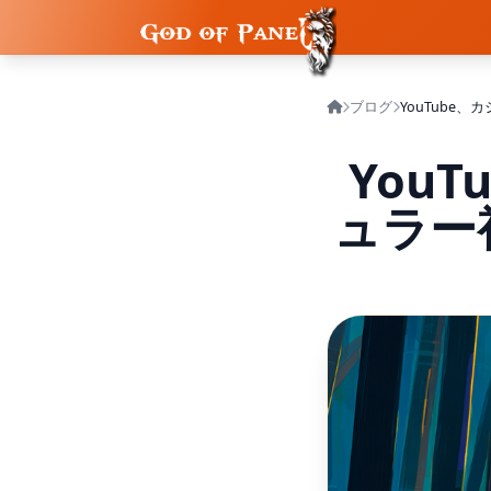
ブログ
You
ュラー