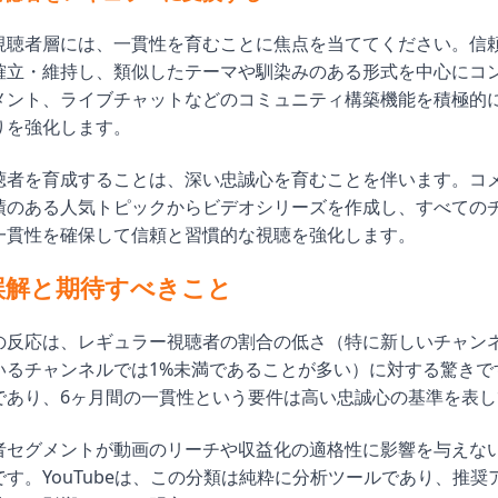
視聴者層には、一貫性を育むことに焦点を当ててください。信
確立・維持し、類似したテーマや馴染みのある形式を中心にコ
メント、ライブチャットなどのコミュニティ構築機能を積極的
りを強化します。
聴者を育成することは、深い忠誠心を育むことを伴います。コ
績のある人気トピックからビデオシリーズを作成し、すべての
一貫性を確保して信頼と習慣的な視聴を強化します。
誤解と期待すべきこと
反応は、レギュラー視聴者の割合の低さ（特に新しいチャンネルや
いるチャンネルでは1%未満であることが多い）に対する驚きで
であり、6ヶ月間の一貫性という要件は高い忠誠心の基準を表し
者セグメントが動画のリーチや収益化の適格性に影響を与えな
す。YouTubeは、この分類は純粋に分析ツールであり、推奨