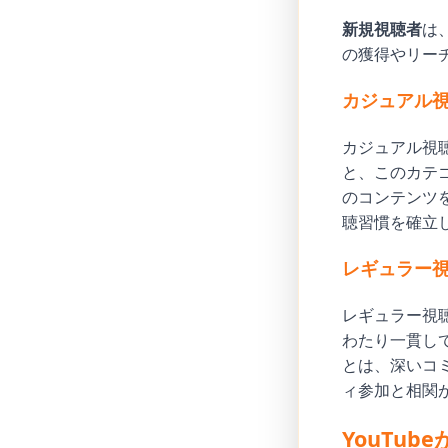
新規視聴者
は
の獲得やリー
カジュアル
カジュアル視聴
と、このカテ
のコンテンツ
聴習慣を確立
レギュラー
レギュラー視
わたり一貫し
とは、深いコ
ィ参加と相関
YouTu