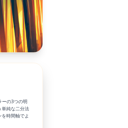
ラーの3つの明
う単純な二分法
ンを時間軸でよ