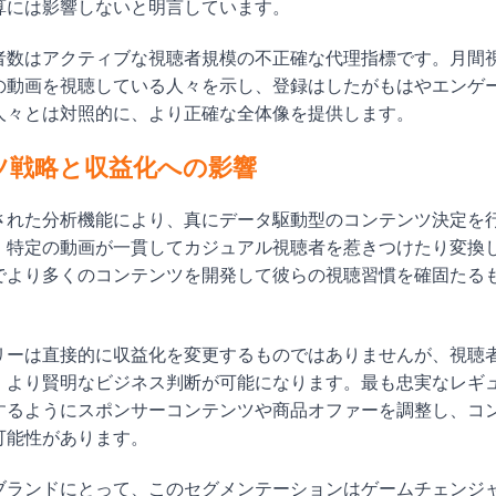
算には影響しないと明言しています。
者数はアクティブな視聴者規模の不正確な代理指標です。月間
の動画を視聴している人々を示し、登録はしたがもはやエンゲ
人々とは対照的に、より正確な全体像を提供します。
ツ戦略と収益化への影響
された分析機能により、真にデータ駆動型のコンテンツ決定を
、特定の動画が一貫してカジュアル視聴者を惹きつけたり変換
でより多くのコンテンツを開発して彼らの視聴習慣を確固たる
リーは直接的に収益化を変更するものではありませんが、視聴
、より賢明なビジネス判断が可能になります。最も忠実なレギ
するようにスポンサーコンテンツや商品オファーを調整し、コ
可能性があります。
ブランドにとって、このセグメンテーションはゲームチェンジ