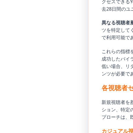
クセスできるY
去28日間の
異なる視聴者
ツを特定してく
で利用可能で
これらの指標
成功したバイ
低い場合、リ
ンツが必要で
各視聴者
新規視聴者を
ション、特定
プローチは、
カジュアル