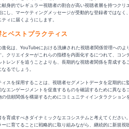
に献身的でレギュラー視聴者の割合が高い視聴者層を持つクリ
能にし、マーケティングメッセージが受動的な登録者ではなく
ニティに届くようにします。
響とベストプラクティス
進化は、YouTubeにおける洗練された視聴者関係管理へのよ
す。クリエイターがこれらの指標を内面化するにつれて、コン
ルトレンドを追うことよりも、長期的な視聴者関係を育成する
になるでしょう。
ティスを採用することは、視聴者セグメントデータを定期的に
的なエンゲージメントを促進するものを確認するために異なる
物の信頼関係を構築するためにコミュニティインタラクション
。
者を育成すべきダイナミックなエコシステムと考えてください
ラーに育てることに戦略的に取り組みながら、継続的に新規視