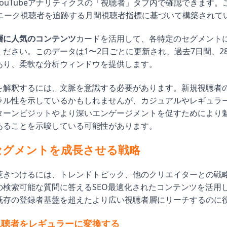
ouTubeアナリティクスの「視聴者」タブ内で確認できます。
ユニーク視聴者を追跡する月間視聴者指標に基づいて構築されて
層に人気のコンテンツ
カードを活用して、各特定のセグメント
ださい。このデータは1〜2日ごとに更新され、過去7日間、28
あり、柔軟な分析ウィンドウを提供します。
を解釈するには、文脈を意識する必要があります。新規視聴者
ラル性を示しているかもしれませんが、カジュアルやレギュラ
ターンビジットやより深いエンゲージメントを促すためにより
あることを示唆している可能性があります。
セグメントを成長させる戦略
惹きつけるには、トレンドトピック、他のクリエイターとの戦
の検索可能な質問に答えるSEO最適化されたコンテンツを活用
既存の登録者基盤を超えたより広い視聴者層にリーチするのに
視聴者をレギュラーに変換する