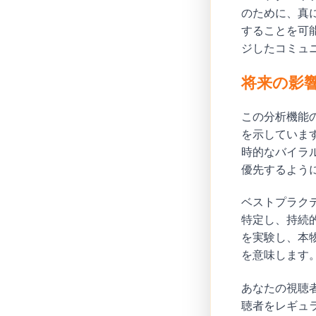
のために、真
することを可
ジしたコミュ
将来の影
この分析機能の
を示していま
時的なバイラ
優先するよう
ベストプラク
特定し、持続
を実験し、本
を意味します
あなたの視聴
聴者をレギュ