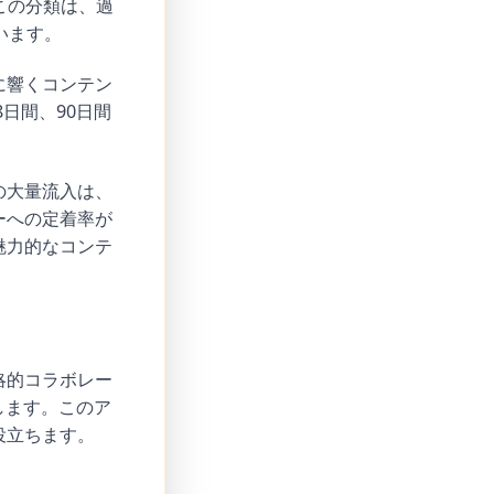
この分類は、過
います。
に響くコンテン
日間、90日間
の大量流入は、
ーへの定着率が
魅力的なコンテ
略的コラボレー
します。このア
役立ちます。