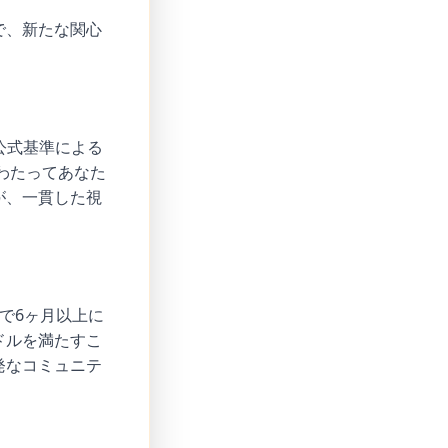
で、新たな関心
公式基準による
わたってあなた
が、一貫した視
で6ヶ月以上に
ドルを満たすこ
発なコミュニテ