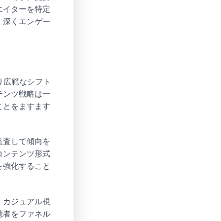
エイターを特定
、深くエンゲー
り広範なシフト
テンツ戦略は一
ことをますます
監査して傾向を
コンテンツ形式
を強化すること
。カジュアル視
聴者をファネル