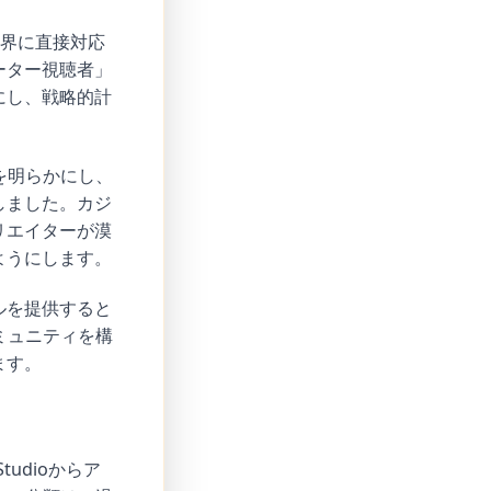
限界に直接対応
ーター視聴者」
にし、戦略的計
を明らかにし、
しました。カジ
リエイターが漠
ようにします。
ルを提供すると
ミュニティを構
ます。
udioからア