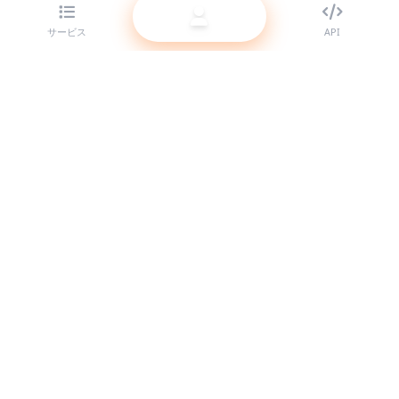
サービス
API
リセラー向けの最高クラスの SMM パネルプロバイダー。高品質
なサービスであなたのSNSプレゼンスを強化します。
システム稼働中
クイックリンク
サービス
API ドキュメント