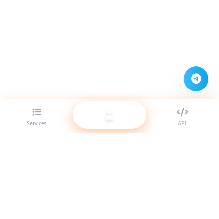
Services
API