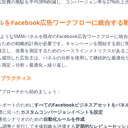
広告費の無駄を平均38%削減し、コンバージョン率を27%向上
。
ルをFacebook広告ワークフローに統合する
elのようなSMMパネルを既存のFacebook広告ワークフローに
るための戦略的計画が必要です。キャンペーンを開始する前に明
確立し、改善を測定するためのベースラインメトリクスがある
も成功した広告主は、パネルの分析を使用して継続的な最適化
→測定→分析→最適化→繰り返し。
トプラクティス
アプローチから始めましょう：
レポートのために
すべてのFacebookビジネスアセットをパネ
標に沿った
カスタムコンバージョンイベントを設定
適化シナリオのための
自動化ルールを作成
ム調整と並行して全体戦略を評価する
定期的なレビューセッシ