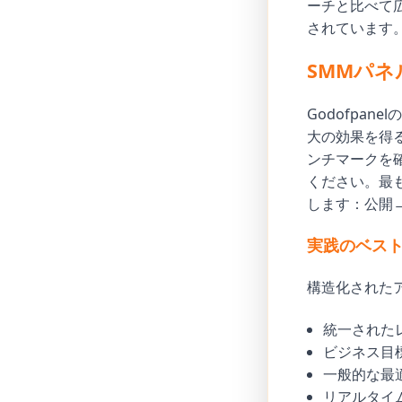
ーチと比べて
されています
SMMパネ
Godofpan
大の効果を得
ンチマークを
ください。最
します：公開
実践のベス
構造化された
統一された
ビジネス目
一般的な最
リアルタイ