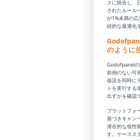
スに統合し、日
されたルールベ
が1%未満の
続的な最適化
Godof
のように
Godofpa
前例のない可
仮説を同時に
トを実行する
出すかを確認
プラットフォ
基づきキャン
潜在的な低性
す。ケーススタ