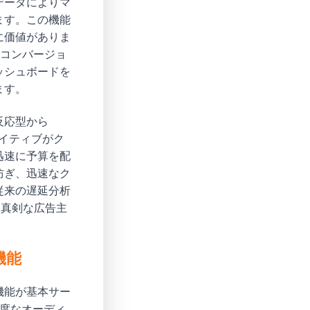
データによりマ
ます。この機能
に価値がありま
、コンバージョ
ッシュボードを
ます。
反応型から
エイティブがク
迅速に予算を配
防ぎ、迅速なク
従来の遅延分析
、真剣な広告主
機能
機能が基本サー
高度なオーディ