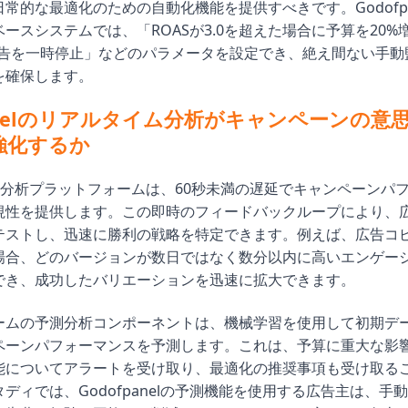
常的な最適化のための自動化機能を提供すべきです。Godofpa
ースシステムでは、「ROASが3.0を超えた場合に予算を20%増
広告を一時停止」などのパラメータを設定でき、絶え間ない手動
を確保します。
panelのリアルタイム分析がキャンペーンの意
強化するか
nelの分析プラットフォームは、60秒未満の遅延でキャンペーンパ
視性を提供します。この即時のフィードバックループにより、
テストし、迅速に勝利の戦略を特定できます。例えば、広告コピ
場合、どのバージョンが数日ではなく数分以内に高いエンゲー
でき、成功したバリエーションを迅速に拡大できます。
ームの予測分析コンポーネントは、機械学習を使用して初期デ
ペーンパフォーマンスを予測します。これは、予算に重大な影
能についてアラートを受け取り、最適化の推奨事項も受け取る
ディでは、Godofpanelの予測機能を使用する広告主は、手