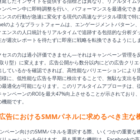
遅延したインサイトを提供する指標とは異なり、リアルタイム
ャンペーン中に即時調整を行い、パフォーマンスを最適化でき
エンスの行動が急速に変化する現代の高速なデジタル環境で特
panelのようなプラットフォームは、エンゲージメントパターン
ィエンスの人口統計をリアルタイムで追跡する包括的な分析ダ
主が週次レポートを待たずに即座に戦略を転換できるようにし
クセスの力は過小評価できません—それはキャンペーン管理を
ve（先取り型）に変えます。広告公開から数分以内にどの広告クリ
出しているかを確認できれば、高性能なバリエーションにより
同様に、低性能な広告を早期に検出することで、無駄な支出を
の最適化が可能になります。このリアルタイムアプローチは、
ャンペーンのROIを最大47%向上させることが示されており
の機能です。
ook広告におけるSMMパネルに求めるべき主な
kキャンペーン向けのSMMパネルを選択する際、いくつかの重要な
リューションを分けます。最も重要な機能は、Facebookの