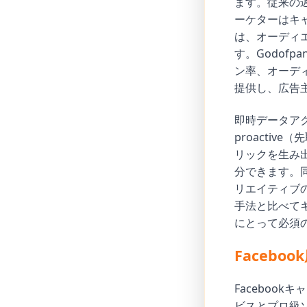
ます。従来の
ーケターはキ
は、オーディ
す。Godof
ン率、オーデ
提供し、広告
即時データア
proacti
リックを生み
分できます。
リエイティブ
手法と比べてキ
にとって必須
Faceb
Faceboo
ビスとプロ級ソ