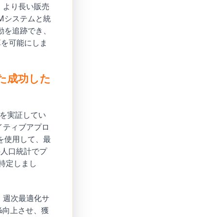
、より長い販売
Mシステムと統
行動を追跡でき、
算を可能にしま
た成功した
を実証してい
イティブアプロ
析を使用して、最
の人口統計でプ
特定しまし
、週次最適化サ
%向上させ、獲