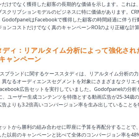
ンだけでなく獲得した顧客の長期的な価値を示します。これは
ブスクリプションモデルのビジネスに特に価値があります。CR
GodofpanelはFacebookで獲得した顧客の時間経過に伴う
ジョンコストだけでなく真のキャンペーンROIのより正確な計
タディ：リアルタイム分析によって強化され
okキャンペーン
ースブランドに関するケーススタディは、リアルタイム分析の力
、異なるオーディエンスセグメントを対象にさまざまなクリエ
acebook広告セットを実行していました。Godofpanelの分
に、ユーザー生成コンテンツを特徴とする動画広告が25-34歳
広告よりも3.2倍高いコンバージョン率を生み出していることを
セットから勝利の組み合わせに即座に予算を再配分することで
した以前のキャンペーンと比べて全体のコンバージョン率を48