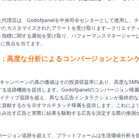
代理店は、Godofpanelを中央司令センターとして使用し、
いたカスタマイズされたアラートを受け取ります—クリエイテ
ト指標に関する通知を受け取り、パフォーマンスマネージャー
タに焦点を当てます。
測定：高度な分析によるコンバージョンとエン
k広告キャンペーンの真の価値はその投資収益率にあり、高度なSM
る追跡機能を提供します。Godofpanelのコンバージョン帰
kのネイティブ追跡を超え、異なる広告インタラクションが最終的
に貢献するかを示すマルチタッチ帰属を提供します。これによ
生み出す広告と実際に結果を駆動する広告を決定する際の推測
バージョン追跡を超えて、プラットフォームは生涯価値分析を