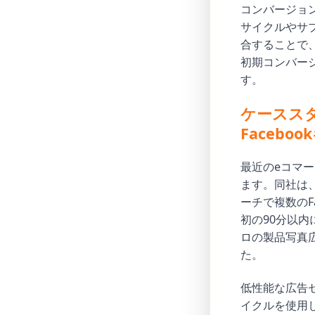
コンバージョ
サイクルやサ
合することで、
初期コンバー
す。
ケースス
Facebo
最近のeコマ
ます。同社は
ーチで複数のF
初の90分以内
ロの製品写真
た。
低性能な広告
イクルを使用