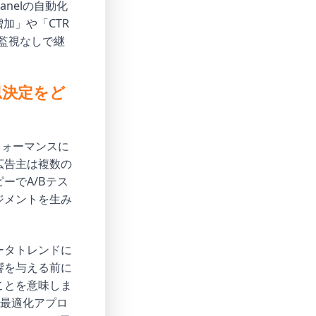
nelの自動化
加」や「CTR
監視なしで継
思決定をど
フォーマンスに
広告主は複数の
ーでA/Bテス
ジメントを生み
ータトレンドに
響を与える前に
ことを意味しま
動最適化アプロ