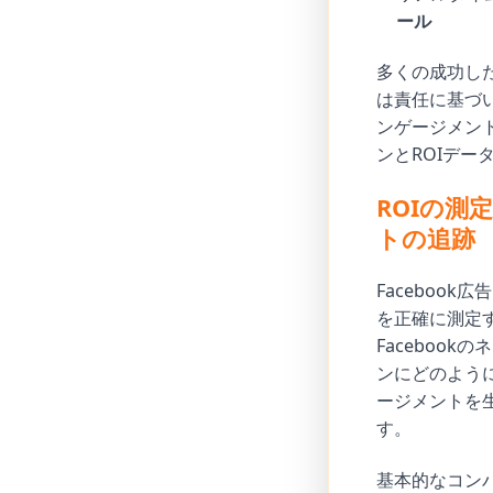
ール
多くの成功した
は責任に基づ
ンゲージメン
ンとROIデー
ROIの
トの追跡
Faceboo
を正確に測定す
Faceboo
ンにどのよう
ージメントを
す。
基本的なコン