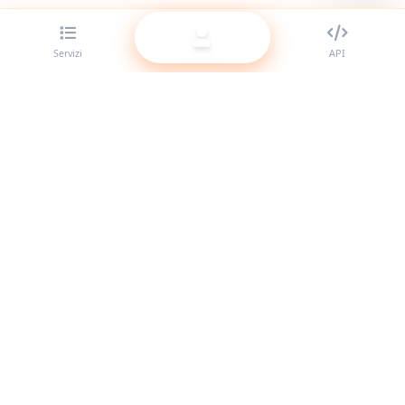
Servizi
API
Il miglior provider di pannelli SMM per rivenditori. Potenzia
la tua presenza social con i nostri servizi di alta qualità.
Sistema online
Link rapidi