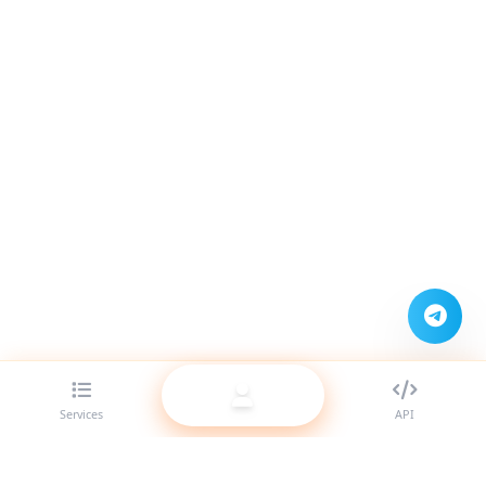
Services
API