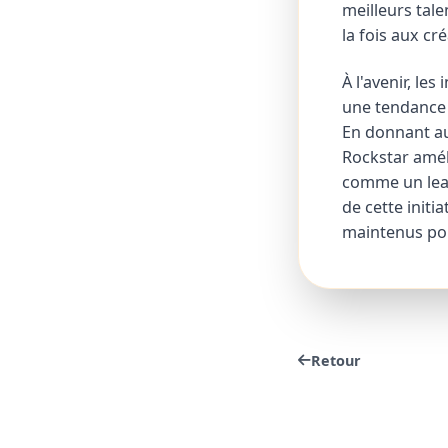
meilleurs tale
la fois aux cr
À l'avenir, le
une tendance p
En donnant au
Rockstar amél
comme un lead
de cette initi
maintenus pou
Retour