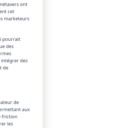
 métavers ont
ent cet
les marketeurs
 pourrait
que des
ormes
 intégrer des
t de
éateur de
permettant aux
 friction
er les