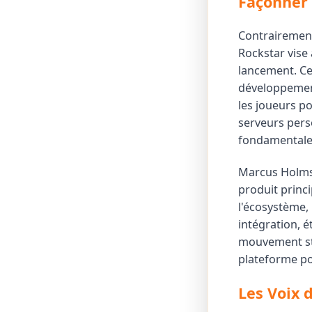
Façonner 
Contrairement
Rockstar vise
lancement. Ce
développement
les joueurs po
serveurs pers
fondamentaleme
Marcus Holmst
produit princi
l'écosystème,
intégration, 
mouvement str
plateforme pou
Les Voix