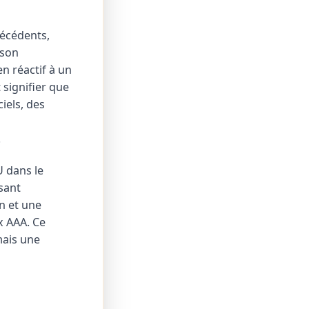
récédents,
 son
n réactif à un
signifier que
iels, des
.
 dans le
sant
n et une
x AAA. Ce
mais une