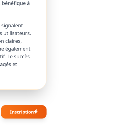
, bénéfique à
 signalent
 utilisateurs.
n claires,
nne également
if. Le succès
tagés et
Inscription