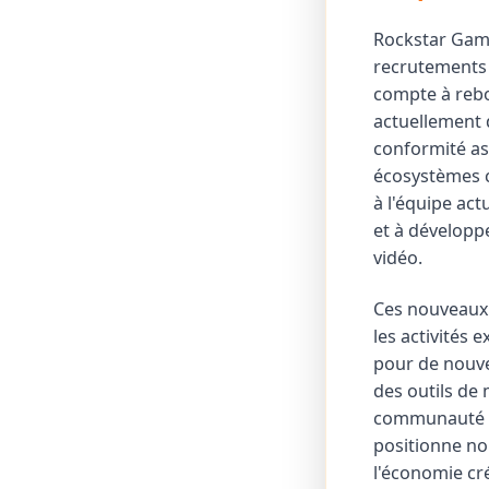
Rockstar Game
recrutements c
compte à rebo
actuellement 
conformité ass
écosystèmes c
à l'équipe ac
et à développ
vidéo.
Ces nouveaux 
les activités
pour de nouve
des outils de
communauté CG
positionne no
l'économie cré