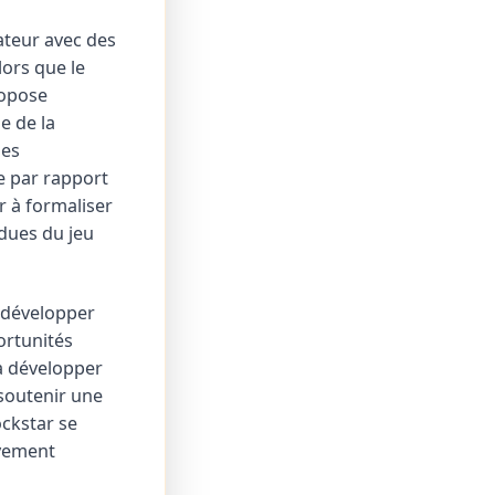
ateur avec des
lors que le
ropose
e de la
ses
 par rapport
r à formaliser
ndues du jeu
 développer
ortunités
a développer
 soutenir une
ckstar se
ivement