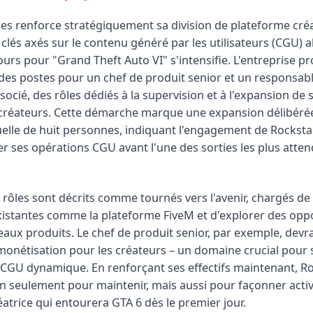
s renforce stratégiquement sa division de plateforme cré
lés axés sur le contenu généré par les utilisateurs (CGU) a
urs pour "Grand Theft Auto VI" s'intensifie. L'entreprise p
des postes pour un chef de produit senior et un responsabl
ocié, des rôles dédiés à la supervision et à l'expansion de 
réateurs. Cette démarche marque une expansion délibérée
tuelle de huit personnes, indiquant l'engagement de Rocksta
er ses opérations CGU avant l'une des sorties les plus atte
rôles sont décrits comme tournés vers l'avenir, chargés de
 existantes comme la plateforme FiveM et d'explorer des opp
aux produits. Le chef de produit senior, par exemple, devr
 monétisation pour les créateurs – un domaine crucial pour
U dynamique. En renforçant ses effectifs maintenant, Ro
n seulement pour maintenir, mais aussi pour façonner act
atrice qui entourera GTA 6 dès le premier jour.