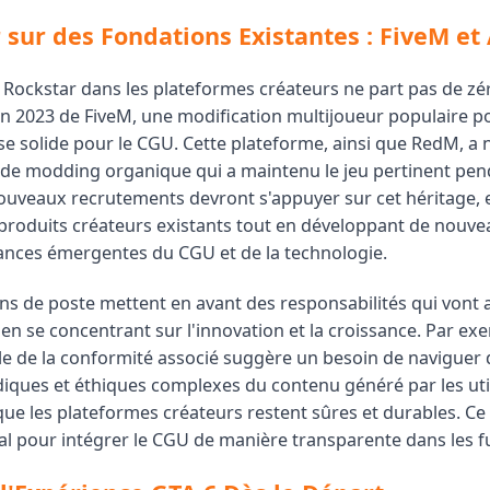
 sur des Fondations Existantes : FiveM et
e Rockstar dans les plateformes créateurs ne part pas de zé
 en 2023 de FiveM, une modification multijoueur populaire p
se solide pour le CGU. Cette plateforme, ainsi que RedM, a 
e modding organique qui a maintenu le jeu pertinent pen
ouveaux recrutements devront s'appuyer sur cet héritage, e
 produits créateurs existants tout en développant de nouve
ances émergentes du CGU et de la technologie.
ns de poste mettent en avant des responsabilités qui vont a
n se concentrant sur l'innovation et la croissance. Par exe
e de la conformité associé suggère un besoin de naviguer 
diques et éthiques complexes du contenu généré par les util
ue les plateformes créateurs restent sûres et durables. Ce 
al pour intégrer le CGU de manière transparente dans les fu