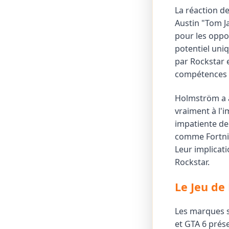
La réaction d
Austin "Tom J
pour les oppor
potentiel uni
par Rockstar 
compétences s
Holmström a a
vraiment à l'
impatiente de 
comme Fortnite
Leur implicati
Rockstar.
Le Jeu de
Les marques s
et GTA 6 prése