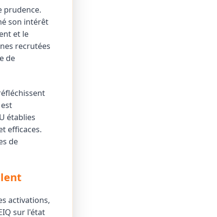
de prudence.
é son intérêt
nt et le
nnes recrutées
e de
réfléchissent
 est
U établies
t efficaces.
ces de
lent
s activations,
IQ sur l'état