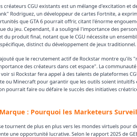
es créateurs CGU existants est un mélange d'excitation et 
ank" Rodriguez, un développeur de cartes Fortnite, a exprim
tunités que GTA 6 pourrait offrir, citant l'énorme engoueme
que du jeu. Cependant, il a souligné l'importance des perso
et du produit final, notant que le CGU nécessite un ensembl
pécifique, distinct du développement de jeux traditionnel.
jouté que le recrutement actif de Rockstar montre qu'ils "
importance des créateurs dans cet espace". La communauté
voir si Rockstar fera appel à des talents de plateformes CG
 ou Minecraft pour garantir que les outils soient intuitifs e
on pourrait faire ou défaire le succès des initiatives créatri
 Marque : Pourquoi les Marketeurs Surveil
e tournent de plus en plus vers les mondes virtuels pour de
nte une opportunité lucrative. Selon le rapport 2025 de GEE