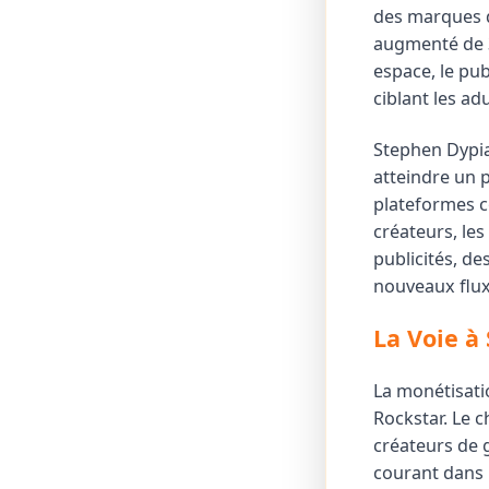
des marques d
augmenté de 3
espace, le pub
ciblant les adu
Stephen Dypia
atteindre un p
plateformes c
créateurs, les
publicités, d
nouveaux flu
La Voie à
La monétisati
Rockstar. Le 
créateurs de g
courant dans 