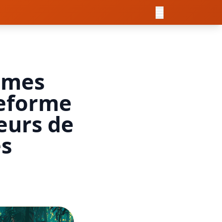
ames
teforme
teurs de
es