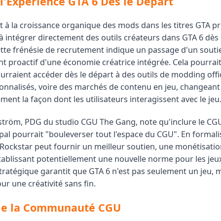
l'Expérience GTA 6 Dès le Départ
 à la croissance organique des mods dans les titres GTA p
 à intégrer directement des outils créateurs dans GTA 6 dès
tte frénésie de recrutement indique un passage d'un soutie
 proactif d'une économie créatrice intégrée. Cela pourrait 
urraient accéder dès le départ à des outils de modding offic
onnalisés, voire des marchés de contenu en jeu, changeant
nt la façon dont les utilisateurs interagissent avec le jeu
röm, PDG du studio CGU The Gang, note qu'inclure le CGU
pal pourrait "bouleverser tout l'espace du CGU". En formali
 Rockstar peut fournir un meilleur soutien, une monétisatio
établissant potentiellement une nouvelle norme pour les jeu
atégique garantit que GTA 6 n'est pas seulement un jeu, 
r une créativité sans fin.
 de la Communauté CGU