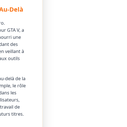
 Au-Delà
ro.
our GTA V, a
nourri une
dant des
n veillant à
aux outils
u-delà de la
mple, le rôle
dans les
isateurs,
travail de
turs titres.