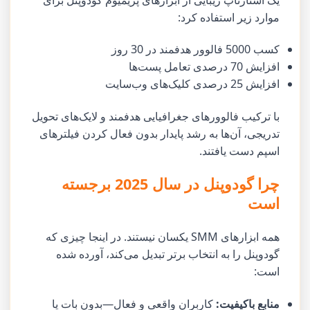
موارد زیر استفاده کرد:
کسب 5000 فالوور هدفمند در 30 روز
افزایش 70 درصدی تعامل پست‌ها
افزایش 25 درصدی کلیک‌های وب‌سایت
با ترکیب فالوورهای جغرافیایی هدفمند و لایک‌های تحویل
تدریجی، آن‌ها به رشد پایدار بدون فعال کردن فیلترهای
اسپم دست یافتند.
چرا گودوپنل در سال 2025 برجسته
است
همه ابزارهای SMM یکسان نیستند. در اینجا چیزی که
گودوپنل را به انتخاب برتر تبدیل می‌کند، آورده شده
است:
منابع باکیفیت:
کاربران واقعی و فعال—بدون بات یا