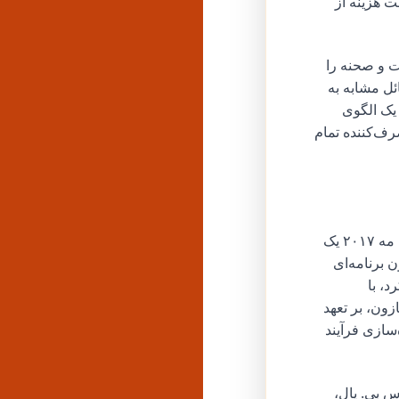
ت هزینه از
ت و صحنه را
ل و گوگل برای مسائل مشابه به
د آمازون یک الگوی
رف‌کننده تمام
پس از تصمیم دادگاه و یک توافق بعدی برای پایان دادن به دعوای قضایی، آمازون در ماه مه ۲۰۱۷ یک
 برنامه‌ای
خت خواهد کرد، با
نگوی آمازون، بر تعهد
سازی فرآیند
س بی. پال،