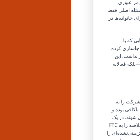
 رمز عبوری
مسئله اصلی فقط
 خانواده‌ها در
ی که با
 جاسازی کرده
ز نداشت. این
بلکه فعالانه
یت کرد و این شرکت را به
 افشاهای آمازون ناکافی بوده و
 شوند. در یک
حکم سرنوشت‌ساز در آوریل ۲۰۱۶، قاضی منطقه‌ای ایالات متحده، جان کاگنور، حکم خلاصه را به FTC
ینی‌نشده‌ای را