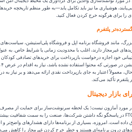
 مورد توانمندسازی والدین برای گردآوری یک محیط دیجیتال امن اس
می‌یابند، هوشیاری ما نیز باید تکامل یابد—به طور منظم تاریخچه خریدها 
ی را برای هرگونه خرج کردن فعال کنید.
سترده‌تر پلتفرم
 بزرگ، مانند فروشگاه برنامه اپل و فروشگاه پلی‌استیشن، سیاست‌های 
های غیرمجاز دارند، اغلب با محدودیت زمانی یا شرایط خاص. به عنوان
انی خود اجازه درخواست بازپرداخت برای خریدهای تصادفی کودکان را
ال، معمولاً اعتبار به جای بازپرداخت نقدی ارائه می‌دهد و بر نیاز به د
پلتفرم تأکید می‌کند.
ی بازار دیجیتال
ر مورد آمازون نیست؛ یک لحظه سرنوشت‌ساز برای حمایت از مصرف‌ک
است. پافشاری FTC در پاسخگو نگه داشتن شرکت‌ها، صنعت را به سمت شفافیت ب
داده است. امروزه، بسیاری از برنامه‌ها دارای هشدارهای واضح‌تر و ا
دهای درون برنامه‌ای هستند و خطر خرج کردن غیرمجاز را کاهش می‌ده