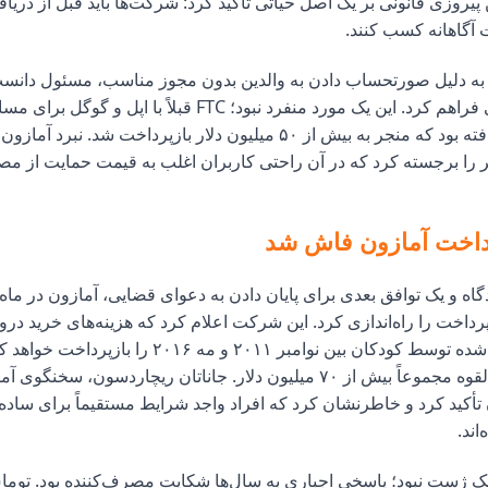
ن پیروزی قانونی بر یک اصل حیاتی تأکید کرد: شرکت‌ها باید قبل از دریاف
آگاهانه کسب کنند.
ا به دلیل صورتحساب دادن به والدین بدون مجوز مناسب، مسئول دانس
برای جبران مالی فراهم کرد. این یک مورد منفرد نبود؛ FTC قبلاً با اپ
توافقاتی دست یافته بود که منجر به بیش از ۵۰ میلیون دلار بازپرداخت شد. نبر
 را برجسته کرد که در آن راحتی کاربران اغلب به قیمت حمایت از مص
رداخت آمازون فاش شد
رداخت را راه‌اندازی کرد. این شرکت اعلام کرد که هزینه‌های خرید درون
غیرمجاز متحمل شده توسط کودکان بین نوامبر ۲۰۱۱ و مه ۲۰۱۶ را بازپردا
بازپرداخت‌های بالقوه مجموعاً بیش از ۷۰ میلیون دلار. جاناتان ریچاردسون، سخ
 تأکید کرد و خاطرنشان کرد که افراد واجد شرایط مستقیماً برای ساده‌
ند.
یک ژست نبود؛ پاسخی اجباری به سال‌ها شکایت مصرف‌کننده بود. توما