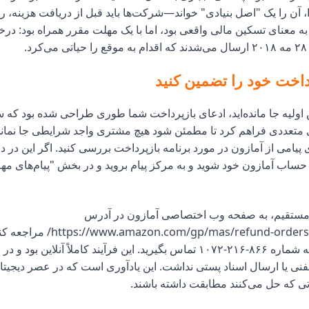
مدیر اجرایی FTC، آن را یک "اصل بنیادی" خواند—شرکت‌ها باید قبل از دریافت هزینه،
 به معنای تسکین مالی واقعی بود، اما با یک مهلت مقرر همراه بود: در
.
داخت خود را تضمین کنید
 اولیه جا مانده‌اید، ادعای بازپرداخت شما طوری طراحی شده بود که
ی متعددی فراهم کرد تا مطمئن شود هیچ مشتری واجد شرایطی جا نمان
ی پیامی از آمازون در مورد برنامه بازپرداخت بررسی کنید. اگر این د
 حساب آمازون خود شوید و به مرکز پیام بروید و در بخش "پیام‌های مهم
 مستقیم، به صفحه وب اختصاصی آمازون در آدرس
on.com/gp/mas/refund-orders/in-apprefund
اختصاصی آن‌ها به شماره ۸۶۶-۲۱۶-۱۰۷۲ تماس بگیرید. این فرآیند کاملاً آنلاین ب
فنی یا ارسال اسناد پستی نداشت. این یادآوری است که در عصر دیجیتال، 
ی که حل می‌کنند مطابقت داشته باشند.