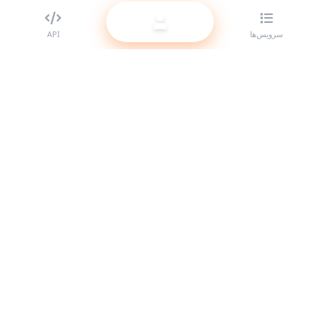
سرویس‌ها
API
بهترین ارائه‌دهنده SMM panel برای ریسلرها. با سرویس‌های باکیفیت ما
حضور خود را در شبکه‌های اجتماعی تقویت کنید.
سیستم آنلاین است
لینک‌های سریع
سرویس‌ها
مستندات API