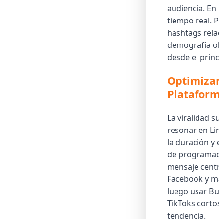
audiencia. En
tiempo real. 
hashtags rela
demografía ob
desde el prin
Optimizan
Platafor
La viralidad s
resonar en Li
la duración y 
de programaci
mensaje centr
Facebook y má
luego usar Bu
TikToks corto
tendencia.