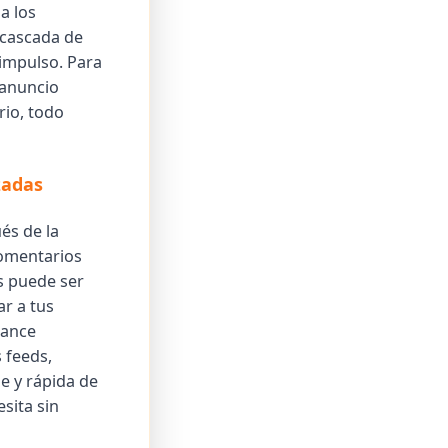
a los
 cascada de
 impulso. Para
 anuncio
rio, todo
zadas
és de la
comentarios
os puede ser
r a tus
cance
 feeds,
e y rápida de
sita sin