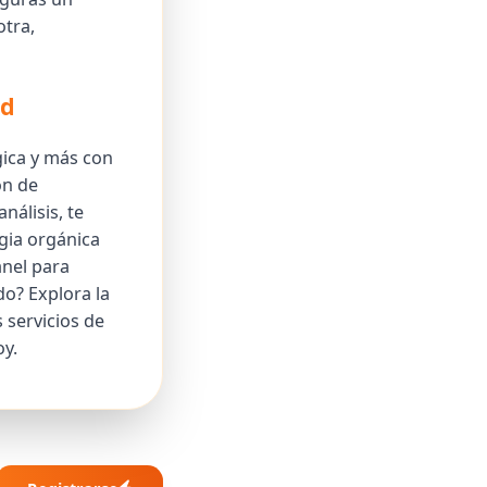
otra,
ad
gica y más con
ón de
álisis, te
gia orgánica
nel para
do? Explora la
 servicios de
y.