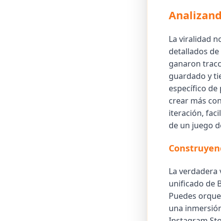
Analizand
La viralidad 
detallados de
ganaron tracc
guardado y tie
específico de
crear más cont
iteración, fac
de un juego d
Construyen
La verdadera 
unificado de 
Puedes orques
una inmersión
Instagram Stor