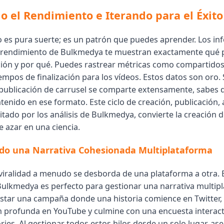
o el Rendimiento e Iterando para el Éxito
no es pura suerte; es un patrón que puedes aprender. Los i
 rendimiento de Bulkmedya te muestran exactamente qué 
ión y por qué. Puedes rastrear métricas como compartidos
mpos de finalización para los vídeos. Estos datos son oro. 
 publicación de carrusel se comparte extensamente, sabes
enido en ese formato. Este ciclo de creación, publicación, a
ilitado por los análisis de Bulkmedya, convierte la creación
e azar en una ciencia.
do una Narrativa Cohesionada Multiplataforma
viralidad a menudo se desborda de una plataforma a otra. E
Bulkmedya es perfecto para gestionar una narrativa multip
tar una campaña donde una historia comience en Twitter,
 profunda en YouTube y culmine con una encuesta interact
ies. Al gestionar todos estos hilos desde un solo lugar, as