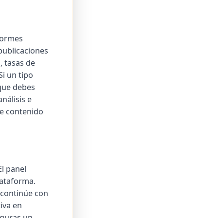
nformes
publicaciones
, tasas de
Si un tipo
 que debes
nálisis e
 de contenido
l panel
lataforma.
 continúe con
iva en
eguras un