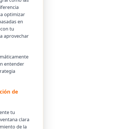
gral como las
iferencia
ra optimizar
 basadas en
 con tu
ara aprovechar
temáticamente
 en entender
rategia
ción de
mente tu
ventana clara
imiento de la