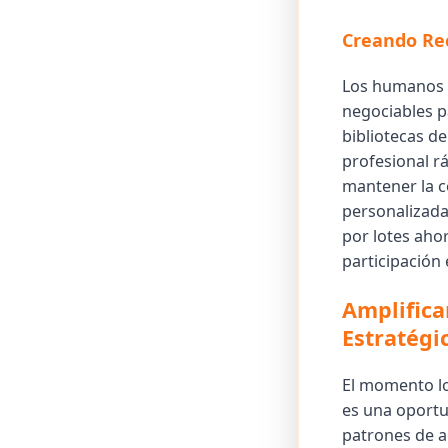
Creando Rec
Los humanos s
negociables pa
bibliotecas de
profesional r
mantener la co
personalizadas
por lotes ahor
participación
Amplifica
Estratégi
El momento lo
es una oportu
patrones de ac