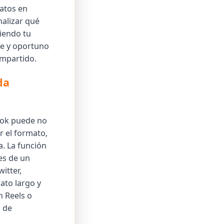
datos en
nalizar qué
iendo tu
te y oportuno
ompartido.
da
kTok puede no
 el formato,
a. La función
es de un
itter,
ato largo y
n Reels o
o de