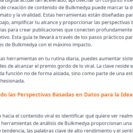
a digital actual tan acelerado, aprovechar un conjunto inte
de creación de contenido de Bulkmedya puede marcar la d
imato y la viralidad. Estas herramientas están diseñadas pa
abajo, amplificar tu alcance y proporcionar las perspectivas
ias para crear publicaciones que conecten profundamente
tivo. Esta guía te llevará a través de los pasos prácticos p
es de Bulkmedya con el máximo impacto.
stas herramientas en tu rutina diaria, puedes aumentar sis
des de alcanzar el premio gordo de lo viral. La clave reside
a función no de forma aislada, sino como parte de una est
ohesionada.
o las Perspectivas Basadas en Datos para la Idea
 hacia el contenido viral es identificar qué quiere ver real
s herramientas de análisis de Bulkmedya proporcionan una 
 tendencia, las palabras clave de alto rendimiento y el sent