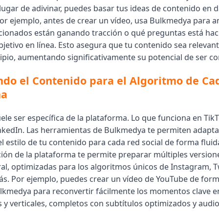
 lugar de adivinar, puedes basar tus ideas de contenido en 
Por ejemplo, antes de crear un vídeo, usa Bulkmedya para a
cionados están ganando tracción o qué preguntas está hac
jetivo en línea. Esto asegura que tu contenido sea relevan
cipio, aumentando significativamente su potencial de ser c
do el Contenido para el Algoritmo de Ca
ma
uele ser específica de la plataforma. Lo que funciona en Ti
nkedIn. Las herramientas de Bulkmedya te permiten adaptar
el estilo de tu contenido para cada red social de forma fluid
ón de la plataforma te permite preparar múltiples version
al, optimizadas para los algoritmos únicos de Instagram, Tw
s. Por ejemplo, puedes crear un vídeo de YouTube de form
lkmedya para reconvertir fácilmente los momentos clave e
s y verticales, completos con subtítulos optimizados y audi