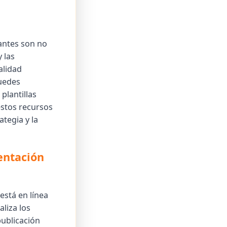
antes son no
 las
alidad
Puedes
plantillas
estos recursos
tegia y la
entación
está en línea
liza los
publicación