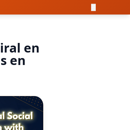
ral en
is en