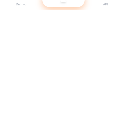
Dịch vụ
API
Nhà cung cấp SMM panel tốt nhất cho reseller. Tăng trưởng
sự hiện diện mạng xã hội của bạn với các dịch vụ chất lượng
cao.
Hệ thống hoạt động
Liên kết nhanh
Dịch vụ
Tài liệu API
Điều khoản dịch vụ
Hỗ trợ
Blog
Cập nhật