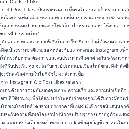
agram Old Post Likes
am Old Post Likes เป็นกระบวนการที่ตรงไปตรงมาสำหรับความส
ที่ต้องการเพิ่ม เลือกขนาดแพ็กเกจที่ต้องการ และทำการชำระเงิน
คุณกำหนดเป้าหมายหลายโพสต์เก่าได้พร้อมกัน ทำให้ง่ายต่อการฟ
วยการมีส่วนร่วมใหม่
กับคุณภาพและความแท้จริงในการให้บริการ ไลค์ทั้งหมดมาจากบัญ
ตที่ดูเป็นธรรมชาติและสอดคล้องกับแนวทางของ Instagram แพ็ก
นเพื่อให้ตรงกับความต้องการและงบประมาณที่แตกต่างกัน พร้อมราคา
่งที่รับประกัน คุณจะได้รับการอัปเดตแบบเรียลไทม์ขณะที่คำสั่งซ
ะจัดส่งไลค์ภายในไม่กี่ชั่วโมงหลังการซื้อ
ิการ Instagram Old Post Likes ของเรา
เด่นด้วยการรวมกันของคุณภาพ ความเร็ว และความน่าเชื่อถือ เร
am ที่ใช้งานอยู่เพื่อให้แน่ใจว่าโพสต์เก่าของคุณได้รับการมีส่วน
เติบโตของโปรไฟล์โดยรวม ด้วยราคาที่แข่งขันได้ การสนับสนุนลูก
รับประกันความพึงพอใจ เราทำให้การปรับปรุงการปรากฏตัวบน I
ยง แพลตฟอร์มที่ปลอดภัยของเราปกป้องข้อมูลบัญชีของคุณในขณะ