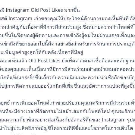
ี Instagram Old Post Likes มากขึ้น
พสต์ Instagram เก่าของคุณให้ประโยชน์ด้านการมองเห็นทันที อั
สำคัญกับเนื้อหาที่มีการมีส่วนร่วมสูง ซึ่งหมายความว่าโพสต์ที่ได
ยขึ้นในฟีดของผู้ติดตามและอาจเข้าถึงผู้ชมใหม่ผ่านแฮชแท็กแ
เข้าถึงที่ขยายออกไปนี้มีค่าอย่างยิ่งสำหรับการรักษาการปรากฏ
พิ่มมูลค่าสูงสุดให้กับคลังเนื้อหาที่มีอยู่
งเห็นแล้ว Old Post Likes ยังเพิ่มความน่าเชื่อถือและหลักฐานทา
์ของคุณและเห็นเนื้อหาที่มีการมีส่วนร่วมอย่างสม่ำเสมอตลอดประวั
จที่แข็งแกร่งยิ่งขึ้นเกี่ยวกับความนิยมและความน่าเชื่อถือของ
ไปสู่การติดตามแบบออร์แกนิกที่เพิ่มขึ้นและอัตราการแปลงที่สูงขึ้
ุทธ์ การเพิ่มยอดโพสต์เก่าช่วยปรับสมดุลเมตริกการมีส่วนร่วมทั่
นที่จะมีช่วงเวลาที่กิจกรรมไม่สม่ำเสมอกับโพสต์ใหม่ คุณจะรักษาป
ญาณความเกี่ยวข้องอย่างต่อเนื่องกับอัลกอริทึมของ Instagram รู
าจนำไปสู่ประสิทธิภาพบัญชีโดยรวมที่ดีขึ้นและโอกาสในการเติบโต