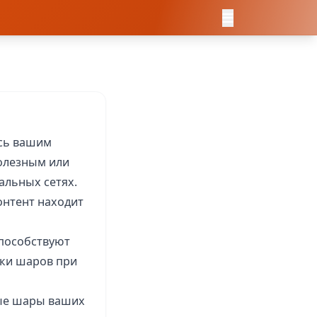
ись вашим
полезным или
альных сетях.
онтент находит
способствуют
ики шаров при
м
тые шары ваших