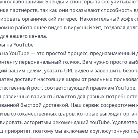
 коллаборациям. Бренды и спонсоры также учитываю
нке партнёрств, так как они показывают способность 
рировать органический интерес. Накопительный эффек
ромно работающее видео в вирусный хит, создавая дол
для вашего канала.
ры на YouTube
 на YouTube — это простой процесс, предназначенный д
онтенту первоначальный толчок. Вам нужно просто выб
ий вашим целям, указать URL видео и завершить безоп
затем доставит настоящие шары от реальных пользова
стественный рост, соответствующий правилам YouTube.
 различные варианты пакетов для разных потребносте
рованной быстрой доставкой. Наш сервис сосредоточен 
и высококачественных шаров, которые выглядят орган
вировать алгоритмы рекомендаций YouTube. Удовлетв
ш приоритет, поэтому мы включаем круглосуточную по