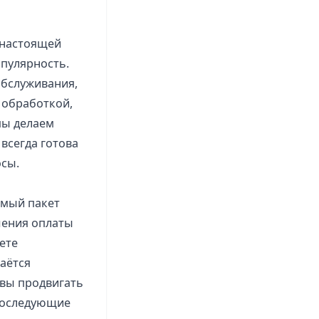
 настоящей
пулярность.
бслуживания,
 обработкой,
мы делаем
всегда готова
осы.
емый пакет
шения оплаты
ете
таётся
овы продвигать
 последующие