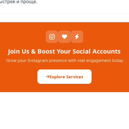
ыстрее и проще.
Join Us & Boost Your Social Accounts
Grow your Instagram presence with real engagement today
Explore Services