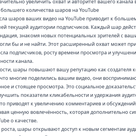
ачительно увеличить охват и авторитет вашего канала 
большего количества шаров на YouTube
сла шаров ваших видео на YouTube приводит к большем
ей текущей аудитории подписчиков. Каждый шар дейст
ндация, знакомя новых потенциальных зрителей с ваш
огли бы и не найти. Этот расширенный охват может при
сла подписчиков, росту времени просмотра и улучше
ности канала.
сти, шары повышают вашу репутацию как создателя ко
, что многие поделились вашим видео, они воспринимаю
рное и стоящее просмотра. Это социальное доказатель
лучшить показатели кликабельности и удержания аудит
сто приводят к увеличению комментариев и обсуждени
давая ценную вовлечённость, которая дополнительно си
ube о качестве.
я роста, шары открывают доступ к новым сегментам ауд