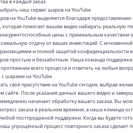
тва в каждый заказ.
выбрать наш сервис шаров на YouTube
ров на YouTube выделяется благодаря предоставлению
, которая помогает вашим видео набирать реальную по
онкурентоспособные цены с премиальным качеством о
ксимальную отдачу от ваших инвестиций. С мгновенной
ранзакциями и полной защитой конфиденциальности 
ров простым и беззаботным. Наша команда поддержки 
 протяжении всего процесса и ответить на любые вопр
 с шарами на YouTube
ать своё присутствие на YouTube сегодня, выбрав жела
м сайте. После указания данных вашего видео и завер
немедленно начинает обработку вашего заказа. Вы мож
рогресс заказа в реальном времени, а наша команда ос
 любой постпродажной поддержки. Когда вы будете гот
 наш упрощённый процесс повторного заказа сделает