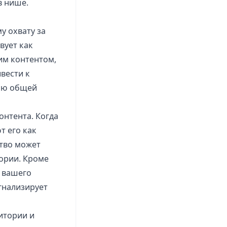
в нише.
у охвату за
вует как
им контентом,
вести к
нию общей
нтента. Когда
т его как
ство может
ории. Кроме
й вашего
гнализирует
итории и