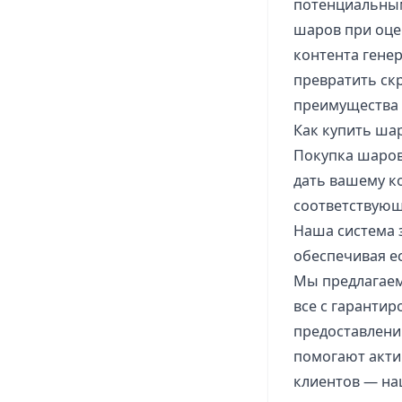
потенциальным
шаров при оце
контента гене
превратить ск
преимущества 
Как купить ша
Покупка шаров
дать вашему к
соответствующ
Наша система 
обеспечивая е
Мы предлагаем
все с гаранти
предоставлени
помогают акти
клиентов — на