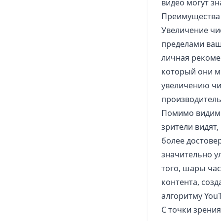
видео могут зн
Преимущества 
Увеличение чи
пределами ваш
личная рекоме
который они м
увеличению чи
производитель
Помимо видимо
зрители видят
более достове
значительно у
того, шары ча
контента, соз
алгоритму YouT
С точки зрени