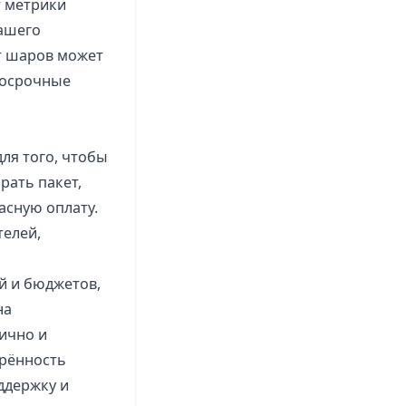
т метрики
вашего
т шаров может
госрочные
ля того, чтобы
рать пакет,
асную оплату.
телей,
й и бюджетов,
на
ично и
орённость
ддержку и