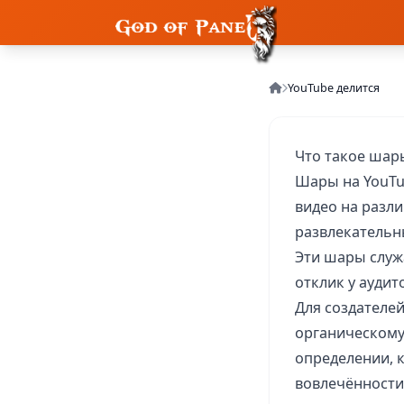
YouTube делится
Что такое шар
Шары на YouTu
видео на разл
развлекательны
Эти шары служ
отклик у ауди
Для создателе
органическому
определении, 
вовлечённости